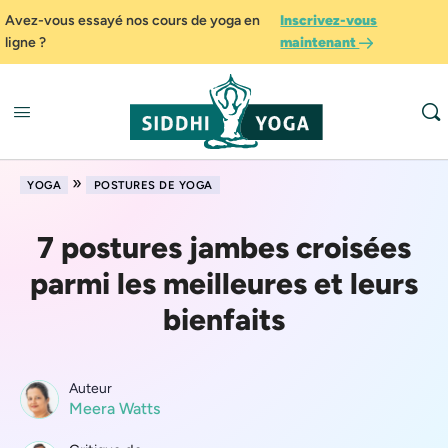
Avez-vous essayé nos cours de yoga en
Inscrivez-vous
ligne ?
maintenant
»
YOGA
POSTURES DE YOGA
7 postures jambes croisées
parmi les meilleures et leurs
bienfaits
Auteur
Meera Watts