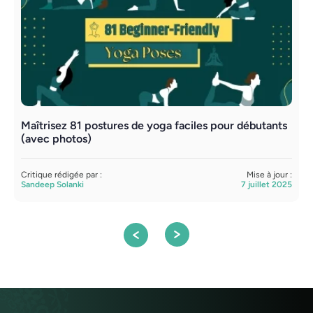
Maîtrisez 81 postures de yoga faciles pour débutants
E
(avec photos)
s
Critique rédigée par :
Mise à jour :
C
Sandeep Solanki
7 juillet 2025
S