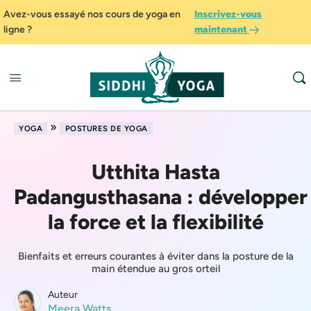
Avez-vous essayé nos cours de yoga en
Inscrivez-vous
ligne ?
maintenant
»
YOGA
POSTURES DE YOGA
Utthita Hasta
Padangusthasana : développer
la force et la flexibilité
Bienfaits et erreurs courantes à éviter dans la posture de la
main étendue au gros orteil
Auteur
Meera Watts