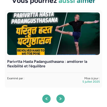
Vous pourriez
aussi aimer
Parivrtta Hasta Padangusthasana : améliorer la
M
flexibilité et l’équilibre
(
Examiné par :
Mise à jour :
C
5 juillet 2025
S