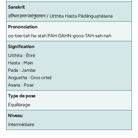
Sanskrit
उत्थित हस्त पादंगुष्ठासन /
Utthita Hasta Pādānguṣṭhāsana
Prononciation
oo-tee-tah ha-stah PAH-DAHN-goos-TAH-sah-nah
Signification
Utthita : Étiré
Hasta : Main
Pada : Jambe
Angustha : Gros orteil
Asana : Pose
Type de pose
Équilibrage
Niveau
Intermédiaire