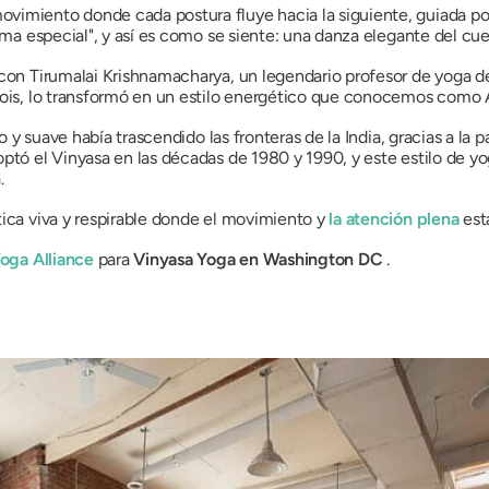
imiento donde cada postura fluye hacia la siguiente, guiada por e
rma especial", y así es como se siente:
una danza elegante del cuer
 con Tirumalai Krishnamacharya, un legendario profesor de yoga 
 Jois, lo transformó en un estilo energético que conocemos como
do y suave había trascendido las fronteras de la India, gracias a la 
ptó el Vinyasa en las décadas de 1980 y 1990, y este estilo de yo
.
tica viva y respirable donde el movimiento y
la atención plena
est
Yoga Alliance
para
Vinyasa Yoga en Washington DC
.