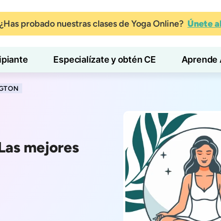
¿Has probado nuestras clases de Yoga Online?
Únete 
ipiante
Especialízate y obtén CE
Aprende 
NGTON
Las mejores