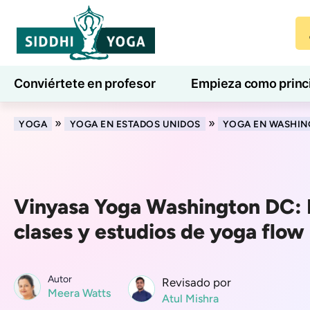
Conviértete en profesor
Empieza como princ
7 días de bienestar
Blog
Aprender
»
»
YOGA
YOGA EN ESTADOS UNIDOS
YOGA EN WASHI
Vinyasa Yoga Washington DC: 
clases y estudios de yoga flow
Autor
Revisado por
Meera Watts
Atul Mishra