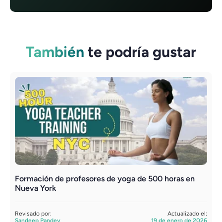
También
te podría gustar
Formación de profesores de yoga de 500 horas en
F
Nueva York
N
Revisado por:
Actualizado el:
R
Sandeep Pandey
19 de enero de 2026
A