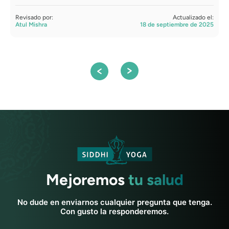
i
Revisado por:
Actualizado el:
Atul Mishra
18 de septiembre de 2025
R
D
Mejoremos
tu salud
No dude en enviarnos cualquier pregunta que tenga.
Con gusto la responderemos.