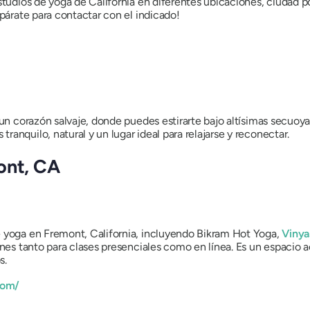
estudios de yoga de California en diferentes ubicaciones, ciudad 
epárate para contactar con el indicado!
un corazón salvaje, donde puedes estirarte bajo altísimas secuoyas,
anquilo, natural y un lugar ideal para relajarse y reconectar.
mont, CA
e yoga en Fremont, California, incluyendo Bikram Hot Yoga,
Vinya
iones tanto para clases presenciales como en línea. Es un espacio
s.
com/