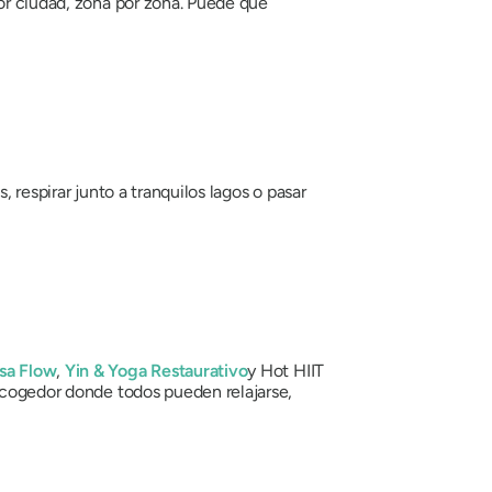
por ciudad, zona por zona. Puede que
 respirar junto a tranquilos lagos o pasar
sa Flow
,
Yin & Yoga Restaurativo
y Hot HIIT
 acogedor donde todos pueden relajarse,