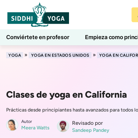
Conviértete en profesor
Empieza como princ
7 días de bienestar
Blog
Aprender
»
»
YOGA
YOGA EN ESTADOS UNIDOS
YOGA EN CALIFO
Clases de yoga en California
Prácticas desde principiantes hasta avanzados para todos lo
Autor
Revisado por
Meera Watts
Sandeep Pandey