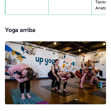
Tantra; 
Anatom
Yoga arriba