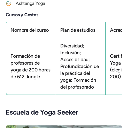
Ashtanga Yoga
Cursos y Costos
Nombre del curso
Plan de estudios
Acredit
Diversidad;
Inclusión;
Formación de
Certific
Accesibilidad;
profesores de
Yoga All
Profundización de
yoga de 200 horas
(elegibl
la práctica del
de 612 Jungle
200)
yoga; Formación
del profesorado
Escuela de Yoga Seeker