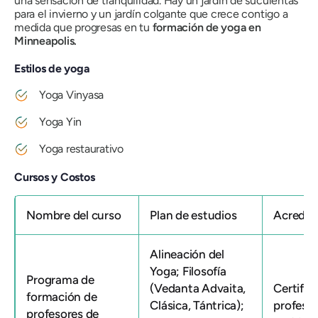
una sensación de tranquilidad. Hay un jardín de suculentas
para el invierno y un jardín colgante que crece contigo a
medida que progresas en tu
formación de yoga en
Minneapolis.
Estilos de yoga
Yoga Vinyasa
Yoga Yin
Yoga restaurativo
Cursos y Costos
Nombre del curso
Plan de estudios
Acredit
Alineación del
Yoga; Filosofía
Programa de
(Vedanta Advaita,
Certific
formación de
Clásica, Tántrica);
profeso
profesores de