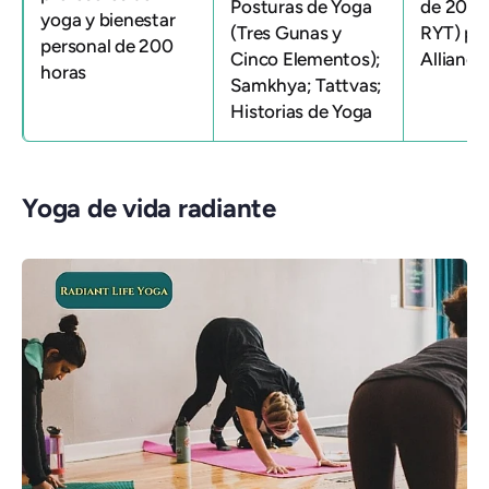
Posturas de Yoga
de 200 
yoga y bienestar
(Tres Gunas y
RYT) po
personal de 200
Cinco Elementos);
Alliance
horas
Samkhya; Tattvas;
Historias de Yoga
Yoga de vida radiante