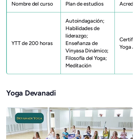
Nombre del curso
Plan de estudios
Acredit
Autoindagación;
Habilidades de
liderazgo;
Certific
YTT de 200 horas
Enseñanza de
Yoga All
Vinyasa Dinámico;
Filosofía del Yoga;
Meditación
Yoga Devanadi