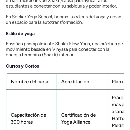
en las tradiciones de Shakti/Diosa para ayudar a los
estudiantes a conectar con su sabiduría y poder interior.
En Seeker Yoga School, honran las raíces del yoga y crean
un espacio para la autotransformación.
Estilo de yoga
Enseñan principalmente Shakti Flow Yoga, una práctica de
movimiento basada en Vinyasa para conectar con la
energía femenina (Shakti) interior.
Cursos y Costos
Nombre del curso
Acreditación
Plan de 
Práctica
más allá
asanas f
Capacitación de
Certificación de
Hatha Y
300 horas
Yoga Alliance
Meditac