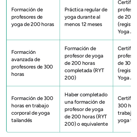
Certific
Formación de
Práctica regular de
profeso
profesores de
yoga durante al
de 200 
yoga de 200 horas
menos 12 meses
(registr
Yoga All
Formación de
Certific
Formación
profesor de yoga
profeso
avanzada de
de 200 horas
de 300 
profesores de 300
completada (RYT
(registr
horas
200)
Yoga All
Haber completado
Formación de 300
Certific
una formación de
horas en trabajo
300 hor
profesor de yoga
corporal de yoga
trabajo 
de 200 horas (RYT
tailandés
yoga tai
200) o equivalente