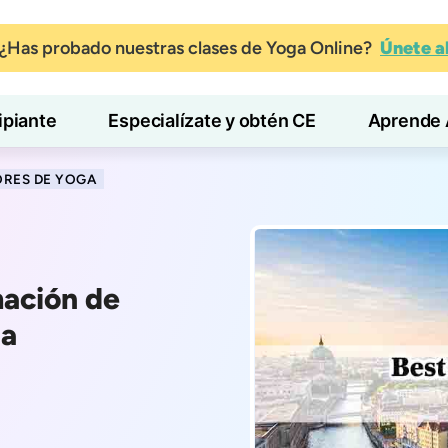
¿Has probado nuestras clases de Yoga Online?
Únete 
ipiante
Especialízate y obtén CE
Aprende 
ORES DE YOGA
mación de
ia