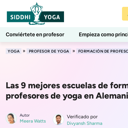
Conviértete en profesor
Empieza como princ
7 días de bienestar
Blog
Aprender
»
»
YOGA
PROFESOR DE YOGA
FORMACIÓN DE PROFES
Las 9 mejores escuelas de for
profesores de yoga en Aleman
Autor
Verificado por
Meera Watts
Divyansh Sharma