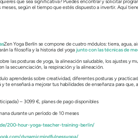
ieres que sea significativa? Puedes encontrar y solicitar progr
s meses, según el tiempo que estés dispuesto a invertir. Aquí tie
as
Zen Yoga Berlín se compone de cuatro módulos: tierra, agua, a
n la filosofía y la historia del yoga
junto con las técnicas de me
bre las posturas de yoga, la alineación saludable, los ajustes y m
n la secuenciación, la respiración y la alineación.
ulo aprenderás sobre creatividad, diferentes posturas y practicará
á y te enseñará a mejorar tus habilidades de enseñanza para que, al
ticipada) – 3099 €, planes de pago disponibles
emana durante un período de 10 meses
de/200-hour-yoga-teacher-training-berlin/
book.com/dynamicmindfulnessyoga/