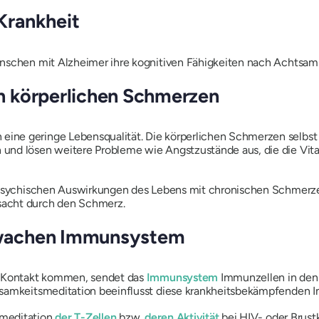
Krankheit
enschen mit Alzheimer ihre kognitiven Fähigkeiten nach Achtsam
n körperlichen Schmerzen
ne geringe Lebensqualität. Die körperlichen Schmerzen selbst s
nd lösen weitere Probleme wie Angstzustände aus, die die Vital
e psychischen Auswirkungen des Lebens mit chronischen Schmerzen
sacht durch den Schmerz.
hwachen Immunsystem
n Kontakt kommen, sendet das
Immunsystem
Immunzellen in den
tsamkeitsmeditation beeinflusst diese krankheitsbekämpfenden
smeditation
der T-Zellen
bzw.
deren
Aktivität
bei HIV- oder Brust