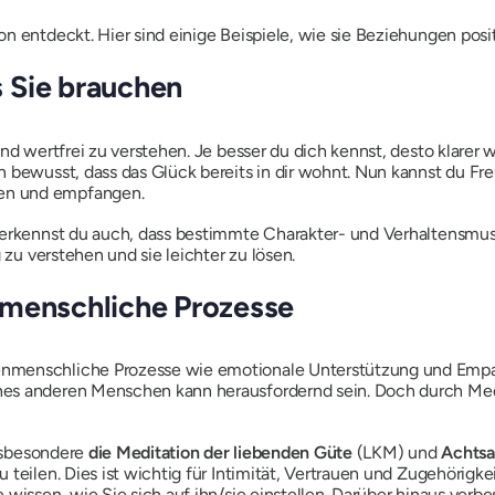
n entdeckt. Hier sind einige Beispiele, wie sie Beziehungen posi
 Sie brauchen
nd wertfrei zu verstehen. Je besser du dich kennst, desto klarer 
h bewusst, dass das Glück bereits in dir wohnt. Nun kannst du Fr
en und empfangen.
 erkennst du auch, dass bestimmte Charakter- und Verhaltensmuste
 zu verstehen und sie leichter zu lösen.
nmenschliche Prozesse
enmenschliche Prozesse wie emotionale Unterstützung und Emp
es anderen Menschen kann herausfordernd sein. Doch durch Medi
nsbesondere
die Meditation der liebenden Güte
(LKM) und
Achtsa
teilen. Dies ist wichtig für Intimität, Vertrauen und Zugehörigke
 wissen, wie Sie sich auf ihn/sie einstellen. Darüber hinaus verb