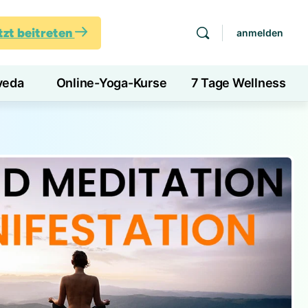
tzt beitreten
anmelden
veda
Online-Yoga-Kurse
7 Tage Wellness