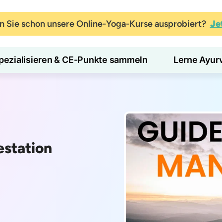
 Sie schon unsere Online-Yoga-Kurse ausprobiert?
Je
pezialisieren & CE-Punkte sammeln
Lerne Ayur
estation