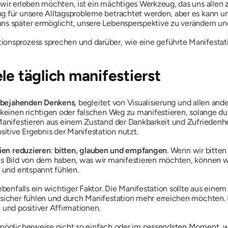
wir erleben möchten, ist ein mächtiges Werkzeug, das uns allen z
g für unsere Alltagsprobleme betrachtet werden, aber es kann uns
ns später ermöglicht, unsere Lebensperspektive zu verändern und
onsprozess sprechen und darüber, wie eine geführte Manifestati
le täglich manifestierst
nd bejahenden Denkens
, begleitet von Visualisierung und allen an
 keinen richtigen oder falschen Weg zu manifestieren, solange du
 Manifestieren aus einem Zustand der Dankbarkeit und Zufriedenh
tive Ergebnis der Manifestation nutzt.
pien reduzieren
:
bitten, glauben und empfangen
. Wenn wir bitten
tes Bild von dem haben, was wir manifestieren möchten, können w
r und entspannt fühlen.
ebenfalls ein wichtiger Faktor. Die Manifestation sollte aus eine
sicher fühlen und durch Manifestation mehr erreichen möchten. De
 und positiver Affirmationen.
möglicherweise nicht so einfach oder im passendsten Moment, wie 