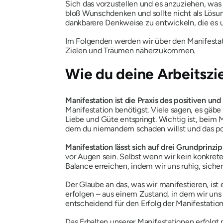
Sich das vorzustellen und es anzuziehen, was 
bloß Wunschdenken und sollte nicht als Lösun
dankbarere Denkweise zu entwickeln, die es u
Im Folgenden werden wir über den Manifestati
Zielen und Träumen näherzukommen.
Wie du deine Arbeitszie
Manifestation
ist die Praxis des positiven u
Manifestation benötigst. Viele sagen, es gäbe
Liebe und Güte entspringt. Wichtig ist, beim
dem du niemandem schaden willst und das posi
Manifestation lässt sich auf drei Grundprinzi
vor Augen sein. Selbst wenn wir kein konkre
Balance erreichen, indem wir uns ruhig, siche
Der Glaube an das, was wir manifestieren, ist 
erfolgen – aus einem Zustand, in dem wir uns 
entscheidend für den Erfolg der Manifestation
Das Erhalten unserer Manifestationen erfolgt 