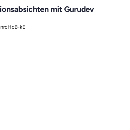
tionsabsichten mit Gurudev
vnrcHcB-kE