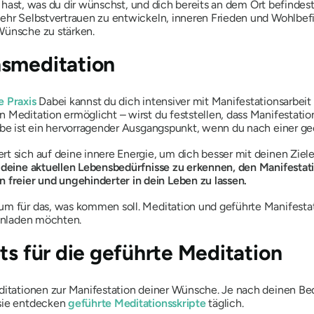
s hast, was du dir wünschst, und dich bereits an dem Ort befindes
mehr Selbstvertrauen zu entwickeln, inneren Frieden und Wohlbef
Wünsche zu stärken.
nsmeditation
e Praxis
Dabei kannst du dich intensiver mit Manifestationsarbei
 Meditation ermöglicht – wirst du feststellen, dass Manifestation
iebe ist ein hervorragender Ausgangspunkt, wenn du nach einer ge
rt sich auf deine innere Energie, um dich besser mit deinen Zie
 deine aktuellen Lebensbedürfnisse zu erkennen, den Manifesta
reier und ungehinderter in dein Leben zu lassen.
um für das, was kommen soll. Meditation und geführte Manifesta
einladen möchten.
ts für die geführte Meditation
editationen zur Manifestation deiner Wünsche. Je nach deinen Be
 sie entdecken
geführte Meditationsskripte
täglich.