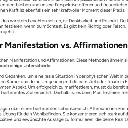
entriert bleiben und unsere Perspektive offener und freundliche
en Kraft ist ebenfalls ein sehr kraftvoller Moment dieser Praxis.
, den wir stets beachten sollten, ist Dankbarkeit und Respekt. 
nifestieren, wenn du möchtest. Es gibt kein Richtig oder Falsch,
 angehst.
r Manifestation vs. Affirmationen
hen Manifestation und Affirmationen. Diese Methoden ähneln sich
 auch einige Unterschiede.
d Gedanken, um eine reale Situation in der physischen Welt in d
inen Körper und deine Umgebung mit deinem Ziel oder Traum in E
mten Aspekt. Um erfolgreich zu manifestieren, musst du bereit 
bestimmtes Ziel erreichst. Deshalb ist es beim Manifestieren se
ssagen über einen bestimmten Lebensbereich. Affirmationen könne
 Übung für dein Wohlbefinden. Sie konzentrieren sich stark auf 
itive und erwünschte Aussage zu formulieren, die deine Realität