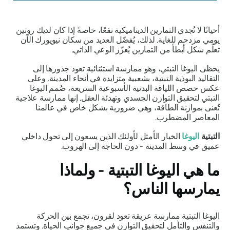
أحيانًا لا تُجدي التمارين الديناميكية نفعًا، خاصةً إذا كان لديك روتين
يومي مزدحم للغاية. لذلك، يُفضّل العديد من سكان نيويورك الآن
تعلّم شكل أبطأ من التمارين يُعزّز الوعي الذاتي.
يحظى اليوغا التبتي، وهو ممارسة استثنائية تعود جذورها إلى
التقاليد البوذية التبتية، بشعبية متزايدة في أنحاء المدينة. وعلى
عكس حصص اللياقة البدنية الأسبوعية السريعة، صُمم اليوغا
التبتي لتحقيق التوازن الجسدي وتهدئة العقل. إنها ممارسة علاجية
تُعنى بموازنة الطاقة، وهي ضرورية بشكل خاص في عالمنا
المعاصر المضطرب.
التبتية
اليوغا
الخيار الأمثل لأولئك الذين يسعون إلى تحول داخلي
عميق في وسط المدينة - دون الحاجة إلى الهروب.
ما هي اليوغا التبتية - ولماذا
يمارسها الناس؟
اليوغا التبتية ممارسة عريقة تعود لقرون، تجمع بين الحركة
والتنفس والتأمل لتحقيق التوازن في جميع جوانب الحياة. وتستمد