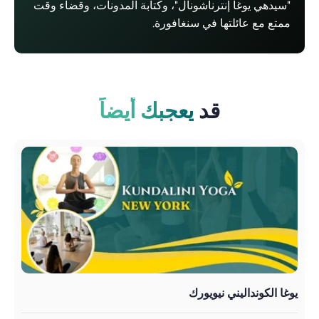
"سيدهي يوغا إنترناشونال"، وكتابة المدونات، وقضاء وقت
ممتع مع عائلتها في سنغافورة.
قد
يعجبك أيضاً
يوغا الكونداليني نيويورك
درو