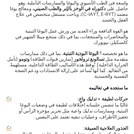
واسعة في الطب الآسيوي واليوغا والممارسات التأملية. وهو
حاصل على
دكتوراه في الوخز بالإبر والطب الصيني،
ومعالج يوغا
معتمد (C-IAYT, E-RYT)، وباحث مستقل متخصص في علاج
العقل والجسد.
هو القوة الدافعة وراء العديد من ورش عمل اليوغا التبتية
والمحاضرات والمنتجعات، بما في ذلك منتجع مينلا الشهير في
كاتسكيلز، نيويورك.
ما هو تخصصه؟
اليوغا البوذية التبتية
، بما في ذلك ممارسات
متقدمة مثل
تسالونغ ترولخور
(تمارين قنوات الطاقة)
وتومو
(تأمل
الحرارة الداخلية). تُوقظ هذه الأساليب الطاقة الداخلية، مستلهمةً
من التقاليد. كما أنها تُساعد على إزالة الانسدادات ودعم الصحة
النفسية والجسدية.
ما ستجده في تعاليمه
حركات لطيفة + تدليك واعٍ:
غالبًا ما تتضمن جلساته اختلافات لطيفة في وضعيات اليوغا
التبتية، وممارسات تدليك واعية مثل تحرير مؤخرة الرأس أو
تحفيز الأطراف، وعمليات تنقية تعتمد على التنفس.
الجذور العلاجية العميقة: