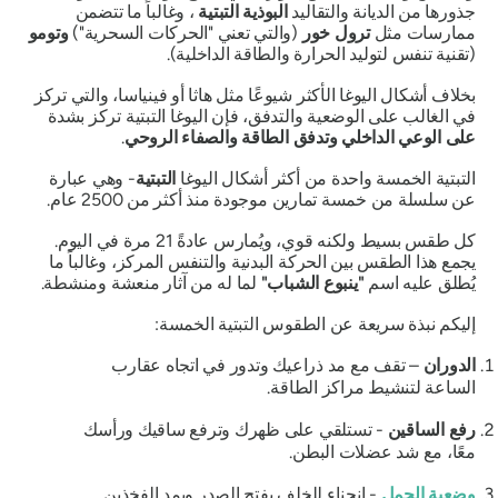
جذورها من الديانة والتقاليد
البوذية التبتية
، وغالباً ما تتضمن
ممارسات مثل
ترول خور
(والتي تعني "الحركات السحرية")
وتومو
(تقنية تنفس لتوليد الحرارة والطاقة الداخلية).
بخلاف أشكال اليوغا الأكثر شيوعًا مثل هاثا أو فينياسا، والتي تركز
في الغالب على الوضعية والتدفق، فإن اليوغا التبتية تركز بشدة
على الوعي الداخلي وتدفق الطاقة والصفاء الروحي
.
التبتية الخمسة واحدة من أكثر أشكال اليوغا
التبتية
- وهي عبارة
عن سلسلة من خمسة تمارين موجودة منذ أكثر من 2500 عام.
كل طقس بسيط ولكنه قوي، ويُمارس عادةً 21 مرة في اليوم.
يجمع هذا الطقس بين الحركة البدنية والتنفس المركز، وغالباً ما
يُطلق عليه اسم
"ينبوع الشباب"
لما له من آثار منعشة ومنشطة.
إليكم نبذة سريعة عن الطقوس التبتية الخمسة:
الدوران
– تقف مع مد ذراعيك وتدور في اتجاه عقارب
الساعة لتنشيط مراكز الطاقة.
رفع الساقين
- تستلقي على ظهرك وترفع ساقيك ورأسك
معًا، مع شد عضلات البطن.
وضعية الجمل
- انحناء للخلف يفتح الصدر ويمد الفخذين