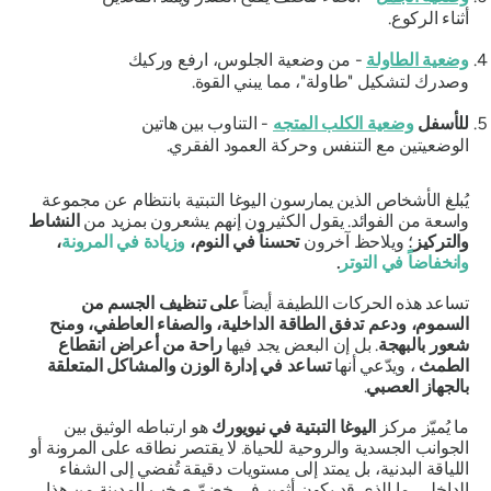
أثناء الركوع.
وضعية الطاولة
- من وضعية الجلوس، ارفع وركيك
وصدرك لتشكيل "طاولة"، مما يبني القوة.
للأسفل
وضعية الكلب المتجه
- التناوب بين هاتين
الوضعيتين مع التنفس وحركة العمود الفقري.
يُبلغ الأشخاص الذين يمارسون اليوغا التبتية بانتظام عن مجموعة
واسعة من الفوائد. يقول الكثيرون إنهم يشعرون بمزيد من
النشاط
والتركيز
؛ ويلاحظ آخرون
تحسناً في النوم،
وزيادة في المرونة
،
وانخفاضاً في التوتر
.
تساعد هذه الحركات اللطيفة أيضاً
على تنظيف الجسم من
السموم، ودعم تدفق الطاقة الداخلية، والصفاء العاطفي، ومنح
شعور بالبهجة
. بل إن البعض يجد فيها
راحة من أعراض انقطاع
الطمث
، ويدّعي أنها
تساعد في إدارة الوزن والمشاكل المتعلقة
بالجهاز العصبي
.
ما يُميّز مركز
اليوغا التبتية في نيويورك
هو ارتباطه الوثيق بين
الجوانب الجسدية والروحية للحياة. لا يقتصر نطاقه على المرونة أو
اللياقة البدنية، بل يمتد إلى مستويات دقيقة تُفضي إلى الشفاء
الداخلي. ما الذي قد يكون أثمن في خضمّ صخب المدينة من هذا