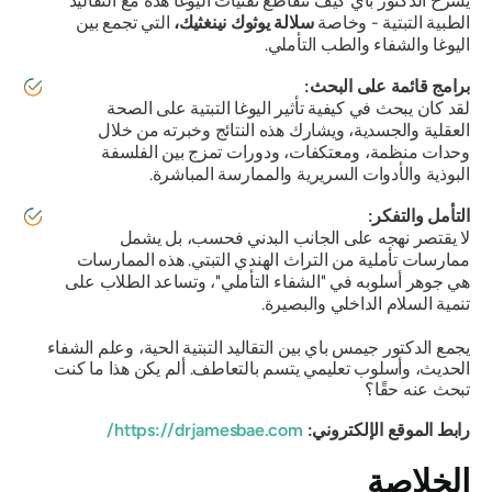
يشرح الدكتور باي كيف تتقاطع تقنيات اليوغا هذه مع التقاليد
الطبية التبتية - وخاصة
سلالة يوثوك نينغثيك،
التي تجمع بين
اليوغا والشفاء والطب التأملي.
برامج قائمة على البحث:
لقد كان يبحث في كيفية تأثير اليوغا التبتية على الصحة
العقلية والجسدية، ويشارك هذه النتائج وخبرته من خلال
وحدات منظمة، ومعتكفات، ودورات تمزج بين الفلسفة
البوذية والأدوات السريرية والممارسة المباشرة.
التأمل والتفكر:
لا يقتصر نهجه على الجانب البدني فحسب، بل يشمل
ممارسات تأملية من التراث الهندي التبتي. هذه الممارسات
هي جوهر أسلوبه في "الشفاء التأملي"، وتساعد الطلاب على
تنمية السلام الداخلي والبصيرة.
يجمع الدكتور جيمس باي بين التقاليد التبتية الحية، وعلم الشفاء
الحديث، وأسلوب تعليمي يتسم بالتعاطف. ألم يكن هذا ما كنت
تبحث عنه حقًا؟
رابط الموقع الإلكتروني:
https://drjamesbae.com/
الخلاصة