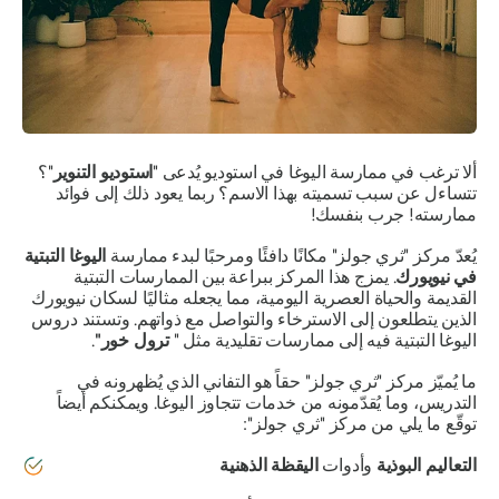
ألا ترغب في ممارسة اليوغا في استوديو يُدعى "
استوديو التنوير
"؟
تتساءل عن سبب تسميته بهذا الاسم؟ ربما يعود ذلك إلى فوائد
ممارسته! جرب بنفسك!
يُعدّ مركز "ثري جولز" مكانًا دافئًا ومرحبًا لبدء ممارسة
اليوغا التبتية
في نيويورك
. يمزج هذا المركز ببراعة بين الممارسات التبتية
القديمة والحياة العصرية اليومية، مما يجعله مثاليًا لسكان نيويورك
الذين يتطلعون إلى الاسترخاء والتواصل مع ذواتهم. وتستند دروس
اليوغا التبتية فيه إلى ممارسات تقليدية مثل "
ترول خور"
.
ما يُميّز مركز "ثري جولز" حقاً هو التفاني الذي يُظهرونه في
التدريس، وما يُقدّمونه من خدمات تتجاوز اليوغا. ويمكنكم أيضاً
توقّع ما يلي من مركز "ثري جولز":
التعاليم البوذية
وأدوات
اليقظة الذهنية