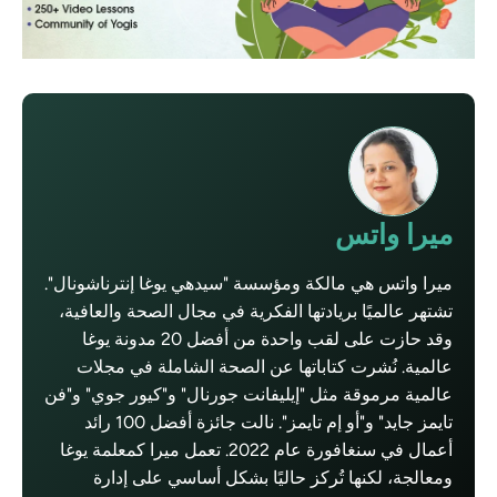
ميرا واتس
ميرا واتس هي مالكة ومؤسسة "سيدهي يوغا إنترناشونال".
تشتهر عالميًا بريادتها الفكرية في مجال الصحة والعافية،
وقد حازت على لقب واحدة من أفضل 20 مدونة يوغا
عالمية. نُشرت كتاباتها عن الصحة الشاملة في مجلات
عالمية مرموقة مثل "إيليفانت جورنال" و"كيور جوي" و"فن
تايمز جايد" و"أو إم تايمز". نالت جائزة أفضل 100 رائد
أعمال في سنغافورة عام 2022. تعمل ميرا كمعلمة يوغا
ومعالجة، لكنها تُركز حاليًا بشكل أساسي على إدارة