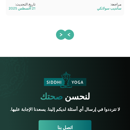
مراجعة:
تاريخ التحديث:
تمت 
سانديب سولانكي
21 أغسطس 2025
أتول
لنحسن
صحتك
لا تترددوا في إرسال أي أسئلة لديكم إلينا. يسعدنا الإجابة عليها.
اتصل بنا