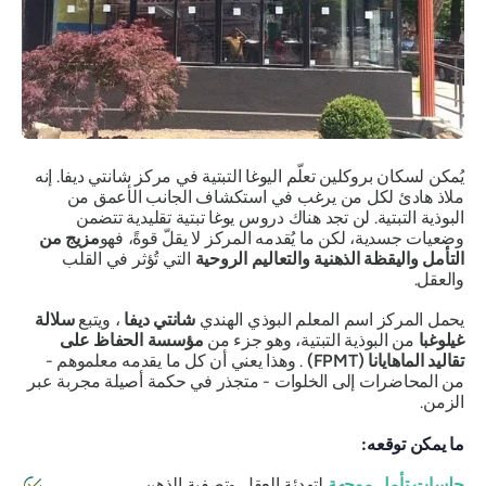
يُمكن لسكان بروكلين تعلّم اليوغا التبتية في مركز شانتي ديفا. إنه
ملاذ هادئ لكل من يرغب في استكشاف الجانب الأعمق من
البوذية التبتية. لن تجد هناك دروس يوغا تبتية تقليدية تتضمن
وضعيات جسدية، لكن ما يُقدمه المركز لا يقلّ قوةً، فهو
مزيج من
التأمل واليقظة الذهنية والتعاليم الروحية
التي تُؤثر في القلب
والعقل.
يحمل المركز اسم المعلم البوذي الهندي
شانتي ديفا
، ويتبع
سلالة
غيلوغبا
من البوذية التبتية، وهو جزء من
مؤسسة الحفاظ على
تقاليد الماهايانا (FPMT)
. وهذا يعني أن كل ما يقدمه معلموهم -
من المحاضرات إلى الخلوات - متجذر في حكمة أصيلة مجربة عبر
الزمن.
ما يمكن توقعه:
جلسات تأمل موجهة
لتهدئة العقل وتصفية الذهن.