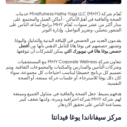
تُقدّم شركة Mindfulness Hatha Yoga LLC (MHY) خدمات
الصحة والعافية في أهمّ الأماكن - أماكن العمل والمجتمع. على
مدار أكثر من عشر سنوات، تُقدّم MHY برامج تُساعد الناس على
الشعور بتحسّن، وتعزيز التواصل، وإدارة التوتر.
يقدمون العديد من الحصص في اللياقة البدنية والتدليك واليوغا.
وتشتهر حصصهم في يوغا هاثا للتأمل الذهني بأنها من
أفضل
حصص يوغا هاثا في نيويورك التي
يمكن للشركات أن تتوقعها.
تتعاون شركة MHY Corporate Wellness مع المستشفيات
وشركات التأمين والمدارس والمكتبات والمجموعات الثقافية. ويتم
تصميم كل برنامج خصيصًا ليناسب احتياجات كل مجموعة، سواء
كان ذلك يوغا للاسترخاء، أو جلسات حركة ممتعة، أو الصحة
النفسية.
هدفهم بسيط: جعل الصحة والعافية في متناول الجميع وممتعة
لهم. شركة MHY شركة احترافية ومرنة، ولديها شغف كبير
بمساعدة الناس على تحقيق الازدهار.
مركز سيفاناندا يوغا فيدانتا