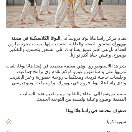
يقدم مركز راسا هاثا يوغا دروساً في
اليوغا الكلاسيكية في مدينة
نيويورك
لتحقيق الصحة والعافية الحقيقية. إنها ليست مجرد تمارين
انحناء، بل هي علم عميق يساعدك على الشعور بتحسن، والتفكير
بوضوح، وعيش حياة أكثر توازناً.
يدير هذا الاستوديو وي، وهي معلمة معتمدة في إيشا هاثا يوغا، تلقت
تدريبها على يد سادغورو غورو كولام. تقدم وي برامج جماعية،
وجلسات خاصة فردية، ومعتكفات روحية حضورية وعبر الإنترنت.
ولدى راسا هاثا يوغا فروع في نيويورك، وكونيتيكت، ونيوجيرسي.
تستند دروسها إلى النقاء والتقاليد. ويتم تقديم هذه الأساليب
القديمة بوضوح وعناية ولمسة من التوجيه الحديث.
صفوف مختلفة في راسا هاثا يوغا
سوريا كريا