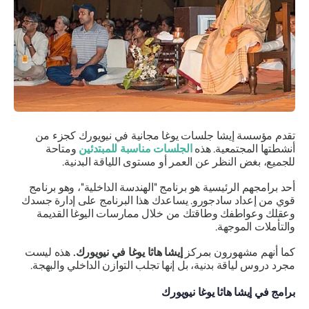
تقدم مؤسسة إيشا جلسات يوغا مجانية في نيويورك كجزء من
أنشطتها المجتمعية. هذه
الجلسات مناسبة للمبتدئين
ومتاحة
للجميع، بغض النظر عن العمر أو مستوى اللياقة البدنية.
أحد برامجهم الرئيسية هو برنامج "الهندسة الداخلية"، وهو برنامج
قوي من إعداد سادجورو. يساعدك هذا البرنامج على إدارة جسدك
وعقلك وعواطفك وطاقتك من خلال ممارسات اليوغا القديمة
والتأملات الموجهة.
كما أنهم مشهورون بمركز
إيشا هاثا يوغا في نيويورك.
هذه ليست
مجرد دروس لياقة بدنية، بل إنها تجلب التوازن الداخلي والبهجة.
برامج في إيشا هاثا يوغا نيويورك