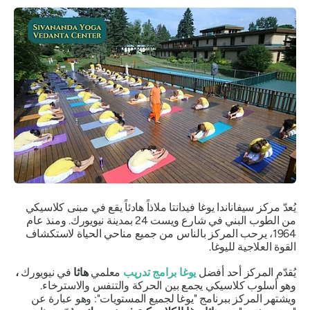
يُعدّ مركز سيفاناندا يوغا فيدانتا ملاذاً هادئاً يقع في مبنى كلاسيكي
من الطوب البني في شارع ويست 24 بمدينة نيويورك. ومنذ عام
1964، يرحب المركز بالناس من جميع مناحي الحياة لاستكشاف
القوة العلاجية لليوغا.
يُقدّم المركز أحد أفضل
يوغا
برامج تدريب
معلمي
هاثا
في نيويورك
،
وهو أسلوب كلاسيكي يجمع بين الحركة والتنفس والاسترخاء.
ويشتهر المركز ببرنامج "يوغا لجميع المستويات": وهو عبارة عن