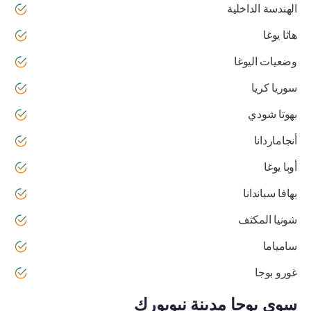
الهندسة الداخلية
هاثا يوغا
وضعيات اليوغا
سوريا كريا
بهوتا شودي
أنجاماردانا
أوبا يوغا
بهافا سباندانا
شونيا المكثف
سامياما
غورو بوجا
سوي يوجا مدينة نيويورك