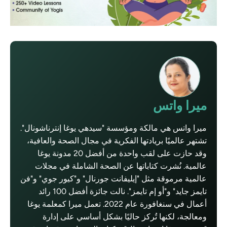
ميرا واتس
ميرا واتس هي مالكة ومؤسسة "سيدهي يوغا إنترناشونال".
تشتهر عالميًا بريادتها الفكرية في مجال الصحة والعافية،
وقد حازت على لقب واحدة من أفضل 20 مدونة يوغا
عالمية. نُشرت كتاباتها عن الصحة الشاملة في مجلات
عالمية مرموقة مثل "إيليفانت جورنال" و"كيور جوي" و"فن
تايمز جايد" و"أو إم تايمز". نالت جائزة أفضل 100 رائد
أعمال في سنغافورة عام 2022. تعمل ميرا كمعلمة يوغا
ومعالجة، لكنها تُركز حاليًا بشكل أساسي على إدارة