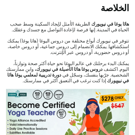
الخلاصة
هاثا يوغا في نيويورك
الطريقة الأمثل لإيجاد السكينة وسط صخب
الحياة في المدينة. إنها فرصة لإعادة التواصل مع جسدك وعقلك.
تتوفر في نيويورك أنواع مختلفة من دروس اليوغا (هاثا يوغا) يمكنك
استكشافها. يمكنك الانضمام إلى دروس جماعية، أو دروس خاصة،
أو دروس حضورية، أو دروس عبر الإنترنت.
يمكنك البدء برحلتك في عالم اليوغا نحو حياة أكثر صحة وتوازناً،
اليوم. اكتشف
دروس يوغا هاثا الأصيلة في نيويورك،
وابنِ ممارستك
الشخصية. جرّبها بنفسك، وسجّل في
دورة تدريبية لمعلمي يوغا هاثا
في نيويورك
إذا كنت ترغب في التعمق أكثر في ممارستك.