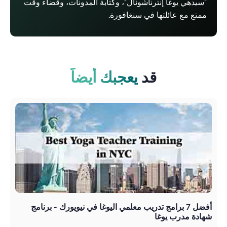
"سيدهي يوغا إنترناشونال"، وكتابة المدونات، وقضاء وقت
ممتع مع عائلتها في سنغافورة.
قد
يعجبك أيضاً
أفضل 7 برامج تدريب معلمي اليوغا في نيويورك - برنامج
أنو
شهادة مدرب يوغا