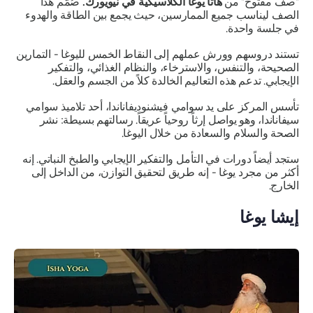
"صف مفتوح" من
هاثا يوغا الكلاسيكية في نيويورك.
صُمّم هذا
الصف ليناسب جميع الممارسين، حيث يجمع بين الطاقة والهدوء
في جلسة واحدة.
تستند دروسهم وورش عملهم إلى النقاط الخمس لليوغا - التمارين
الصحيحة، والتنفس، والاسترخاء، والنظام الغذائي، والتفكير
الإيجابي. تدعم هذه التعاليم الخالدة كلاً من الجسم والعقل.
تأسس المركز على يد سوامي فيشنوديفاناندا، أحد تلاميذ سوامي
سيفاناندا، وهو يواصل إرثاً روحياً عريقاً. رسالتهم بسيطة: نشر
الصحة والسلام والسعادة من خلال اليوغا.
ستجد أيضاً دورات في التأمل والتفكير الإيجابي والطبخ النباتي. إنه
أكثر من مجرد يوغا - إنه طريق لتحقيق التوازن، من الداخل إلى
الخارج.
إيشا يوغا