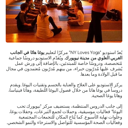
يُعدّ استوديو "NY Loves Yoga" مركزًا لتعليم
يوغا هاثا في الجانب
الغربي العلوي من مدينة نيويورك
. ويُقدّم الاستوديو دروسًا جماعية
مُتخصصة، ودروسًا خاصة للمبتدئين، بالإضافة إلى ورش عمل
يُشرف عليها مُدرّبون خبراء، من بينهم مُدرّبون مُعتمدون في مجال
ما قبل الولادة وما بعدها.
يركز الاستوديو على العلاج والعناية بالجسم وتقنيات اليوغا. ويقدم
دروساً في يوغا هاثا من خلال فصول اليوغا اللطيفة، وهاثا فينياسا،
وهاثا يوغا الصحية.
إلى جانب الدروس المنتظمة، يستضيف مركز "نيويورك تحب
اليوغا" فعاليات موسيقية، وحملات لجمع التبرعات، وحفلات يوغا،
وخلوات نهاية الأسبوع. كما يُتاح المكان للتجمعات المجتمعية
وفعاليات الصحة المؤسسية للتواصل والاسترخاء والنمو الشخصي.