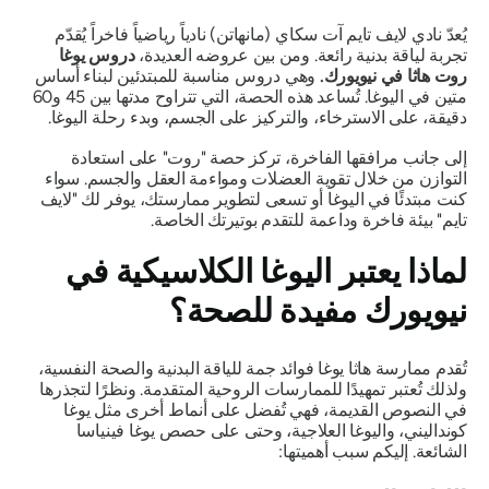
يُعدّ نادي لايف تايم آت سكاي (مانهاتن) نادياً رياضياً فاخراً يُقدّم
تجربة لياقة بدنية رائعة. ومن بين عروضه العديدة،
دروس يوغا
روت هاثا في نيويورك.
وهي دروس مناسبة للمبتدئين لبناء أساس
متين في اليوغا. تُساعد هذه الحصة، التي تتراوح مدتها بين 45 و60
دقيقة، على الاسترخاء، والتركيز على الجسم، وبدء رحلة اليوغا.
إلى جانب مرافقها الفاخرة، تركز حصة "روت" على استعادة
التوازن من خلال تقوية العضلات ومواءمة العقل والجسم. سواء
كنت مبتدئًا في اليوغا أو تسعى لتطوير ممارستك، يوفر لك "لايف
تايم" بيئة فاخرة وداعمة للتقدم بوتيرتك الخاصة.
لماذا يعتبر اليوغا الكلاسيكية في
نيويورك مفيدة للصحة؟
تُقدم ممارسة هاثا يوغا فوائد جمة للياقة البدنية والصحة النفسية،
ولذلك تُعتبر تمهيدًا للممارسات الروحية المتقدمة. ونظرًا لتجذرها
في النصوص القديمة، فهي تُفضل على أنماط أخرى مثل يوغا
كونداليني، واليوغا العلاجية، وحتى على حصص يوغا فينياسا
الشائعة. إليكم سبب أهميتها: