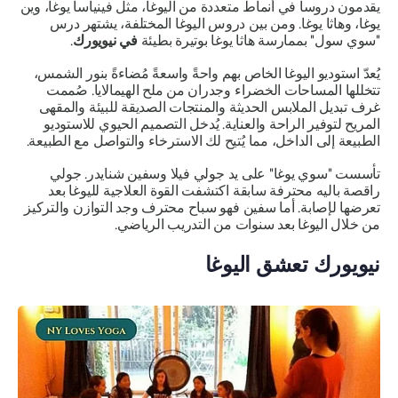
يقدمون دروساً في أنماط متعددة من اليوغا، مثل فينياسا يوغا، وين
يوغا، وهاثا يوغا. ومن بين دروس اليوغا المختلفة، يشتهر درس
"سوي سول" بممارسة هاثا يوغا بوتيرة بطيئة
في نيويورك
.
يُعدّ استوديو اليوغا الخاص بهم واحةً واسعةً مُضاءةً بنور الشمس،
تتخللها المساحات الخضراء وجدران من ملح الهيمالايا. صُممت
غرف تبديل الملابس الحديثة والمنتجات الصديقة للبيئة والمقهى
المريح لتوفير الراحة والعناية. يُدخل التصميم الحيوي للاستوديو
الطبيعة إلى الداخل، مما يُتيح لك الاسترخاء والتواصل مع الطبيعة.
تأسست "سوي يوغا" على يد جولي فيلا وسفين شنايدر. جولي
راقصة باليه محترفة سابقة اكتشفت القوة العلاجية لليوغا بعد
تعرضها لإصابة. أما سفين فهو سباح محترف وجد التوازن والتركيز
من خلال اليوغا بعد سنوات من التدريب الرياضي.
نيويورك تعشق اليوغا