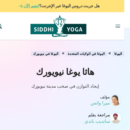
هل جربت دروس اليوغا عبر الإنترنت؟
انضم الآن
»
»
اليوغا
اليوغا في الولايات المتحدة
اليوغا في نيويورك
هاثا يوغا نيويورك
إيجاد التوازن في صخب مدينة نيويورك
مؤلف
ميرا واتس
مراجعة بقلم
سانديب باندي