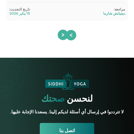
تمت 
أتول
مراجعة:
تاريخ التحديث:
ديفيانش شارما
19 يناير 2026
لنحسن
صحتك
لا تترددوا في إرسال أي أسئلة لديكم إلينا. يسعدنا الإجابة عليها.
اتصل بنا