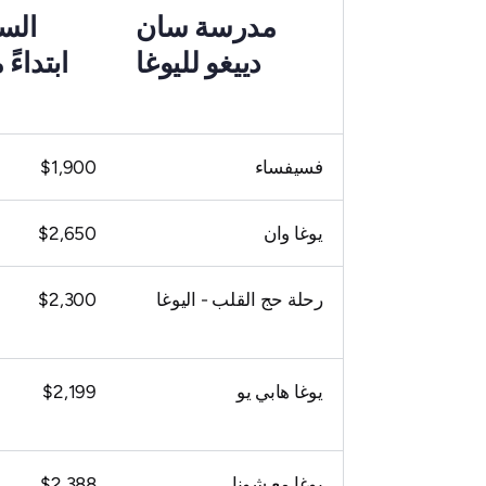
مدرسة سان
الس
دييغو لليوغا
ابتداءً
فسيفساء
$1,900
يوغا وان
$2,650
رحلة حج القلب - اليوغا
$2,300
يوغا هابي يو
$2,199
يوغا مع شونا
$2,388