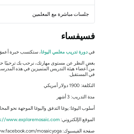
جلسات مباشرة مع المعلمين
فسيفساء
في
دورة تدريب معلمي اليوغا
، ستكتسب خبرة أعمق ف
بغض النظر عن مستوى مهارتك، نرحب بك ترحيبًا حارًا 
من أعضاء هيئة التدريس المتميزين في هذه المدرسة.
في المستقبل.
التكلفة: 1900 دولار أمريكي
مدة التدريب: 3 أشهر
أسلوب اليوغا: يوغا التدفق واليوغا الموجهة نحو المحا
الموقع الإلكتروني:
s://www.exploremosaic.com
صفحة الفيسبوك: https://www.facebook.com/mosaicyoga/