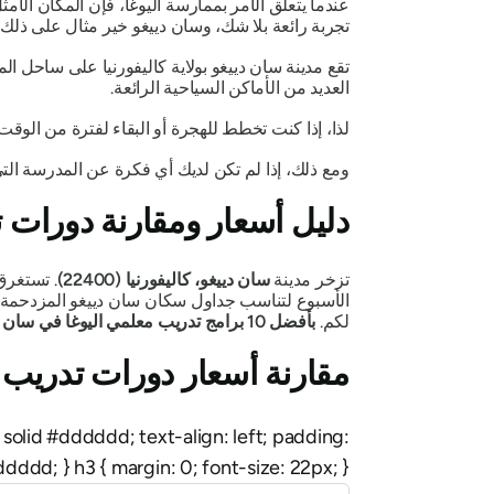
عندما يتعلق الأمر بممارسة اليوغا، فإن المكان الأ
تجربة رائعة بلا شك، وسان دييغو خير مثال على ذلك.
تقع مدينة سان دييغو بولاية كاليفورنيا على ساحل الم
العديد من الأماكن السياحية الرائعة.
لذا، إذا كنت تخطط للهجرة أو البقاء لفترة من الوق
ومع ذلك، إذا لم تكن لديك أي فكرة عن المدرسة التي
دليل أسعار ومقارنة دورات 
تزخر مدينة
سان دييغو، كاليفورنيا (22400)
الأسبوع لتناسب جداول سكان سان دييغو المزدحمة، ك
لكم.
بأفضل 10 برامج تدريب معلمي اليوغا في سان دييغو
مقارنة أسعار دورات تدريب 
px solid #dddddd; text-align: left; padding:
dddd; } h3 { margin: 0; font-size: 22px; }