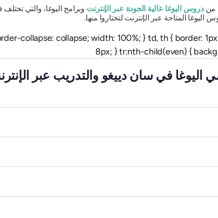
ة من
دروس اليوغا عالية الجودة عبر الإنترنت
وبرامج اليوغا، والتي تختلف ف
اليوغا المتاحة عبر الإنترنت لتختاروا منها.
 border-collapse: collapse; width: 100%; } td, th { border: 1
8px; } tr:nth-child(even) { back
 اليوغا في سان دييغو والتدريب عبر الإنتر