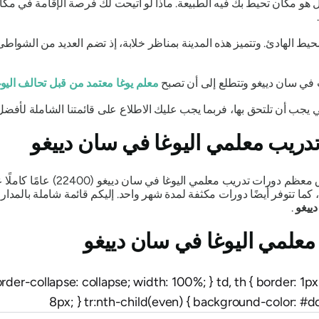
مثل هو مكان تحيط بك فيه الطبيعة. ماذا لو أتيحت لك فرصة الإقامة في مك
حيط الهادئ. وتتميز هذه المدينة بمناظر خلابة، إذ تضم العديد من الشواطئ
ت في سان دييغو وتتطلع إلى أن تصبح
معلم يوغا معتمد من قبل تحالف اليوغ
 يجب أن تلتحق بها، فربما يجب عليك الاطلاع على قائمتنا الشاملة لأفض
تدريب معلمي اليوغا في سان دييغو
. تستغرق معظم دورات تدريب
ما تتوفر أيضًا دورات مكثفة لمدة شهر واحد. إليكم قائمة شاملة بالمدا
.
معلمي اليوغا في سان دييغو
 border-collapse: collapse; width: 100%; } td, th { border: 1
8px; } tr:nth-child(even) { background-color: #dd