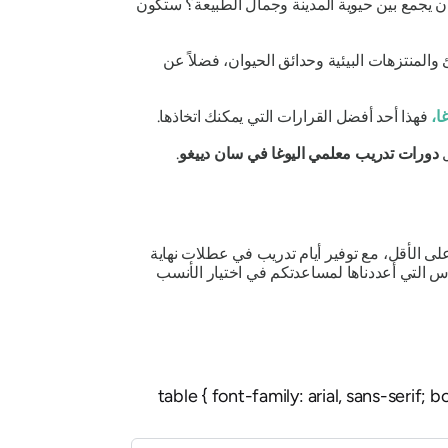
ان يجمع بين حيوية المدينة وجمال الطبيعة؟ ستكون
 والمنتزهات البيئية وحدائق الحيوان، فضلاً عن
ا،
فهذا أحد أفضل القرارات التي يمكنك اتخاذها.
ل
دورات تدريب معلمي اليوغا في سان دييغو
.
 معلمي اليوغا في سان دييغو (22400) عامًا كاملًا على الأقل، مع توفير أيام تدريب في عطلات نهاية
رس التي أعددناها لمساعدتكم في اختيار الأنسب
table { font-family: arial, sans-serif;