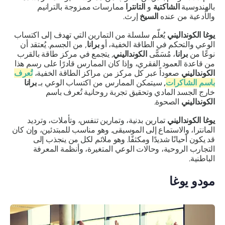
بالهندوسية
الشاكتية
و
التانترا
ممارسات ممزوجة بالترانيم
والأدعية من عنده
السيخ
إرث.
يوغا الكونداليني
يُعلّم سلسلة من التمارين التي تهدف إلى اكتساب
الوعي والتحكم في الطاقة الخفية، أو
برانا
,
من الجسم. يُعتقد أن
نوعًا من
برانا
، مُسَمًّى
الكونداليني
,
يتجمع في مركز طاقة بالقرب
من قاعدة العمود الفقري، وإذا كان الممارس قادرًا على رسم هذا
الكونداليني
صعوداً عبر كل مركز من مراكز الطاقة الخفية،
تُعرف
باسم
الشاكرات
,
سيتمكن الممارس من اكتساب الوعي بـ
برانا
خارج الجسد المادي وتحقيق تجربة روحانية تُعرف باسم
الكونداليني
الصحوة.
يوغا الكونداليني
تمارين بدنية، وتمارين تنفس، وتأملات، وترديد
المانترا، والاستماع إلى الموسيقى. وهو مناسب للمبتدئين، وإن كان
قد يكون أحيانًا شديدًا ومكثفًا. وهو ملائم لكل من ينجذب إلى
التجارب الروحية، وحالات الوعي المتغيرة، وأنظمة المعرفة
الباطنية.
مودو يوغا