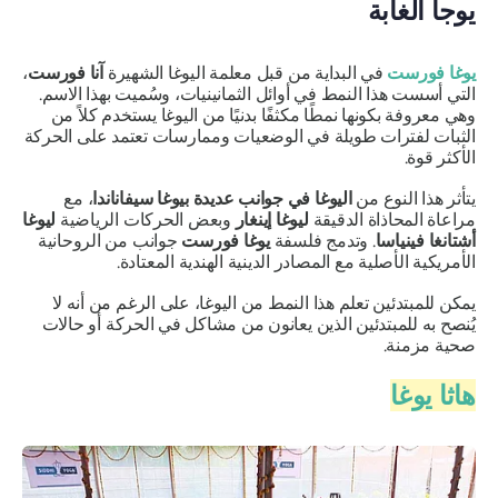
يوجا الغابة
يوغا فورست
في البداية من قبل معلمة اليوغا الشهيرة
آنا فورست
،
التي أسست هذا النمط في أوائل الثمانينيات، وسُميت بهذا الاسم.
وهي معروفة بكونها نمطًا مكثفًا بدنيًا من اليوغا يستخدم كلاً من
الثبات لفترات طويلة في الوضعيات وممارسات تعتمد على الحركة
الأكثر قوة.
يتأثر هذا النوع من
اليوغا في جوانب عديدة بيوغا سيفاناندا
، مع
مراعاة المحاذاة الدقيقة
ليوغا إينغار
وبعض الحركات الرياضية
ليوغا
أشتانغا فينياسا
. وتدمج فلسفة
يوغا فورست
جوانب من الروحانية
الأمريكية الأصلية مع المصادر الدينية الهندية المعتادة.
يمكن للمبتدئين تعلم هذا النمط من اليوغا، على الرغم من أنه لا
يُنصح به للمبتدئين الذين يعانون من مشاكل في الحركة أو حالات
صحية مزمنة.
هاثا يوغا