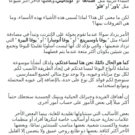
أسماءً غريبة مثل "
أشتانغا
" أو "
كونداليني
،
وبعضها الآخر أكثر شيوعاً
مثل "
باور
" أو "
فلو
"
لكن ما معنى كل هذا؟ لماذا تُسمى هذه الأشياء بهذه الأسماء، وما
هي الفروقات بينها؟
الأمر يزداد سوءًا عندما تقوم بجولة على الإنترنت وتبدأ في مصادفة
أشياء مثل "
يوغا باوسبرينغ
" أو "
يوغا أنوسارا
" أو "
يوغا البيرة
" التي
تزداد شعبيتها ، والتي نؤكد لك أنها ليست أسلوبًا تقليديًا لليوغا وتجمع
بين شيئين يكونان أكثر متعة عندما يتم فصلهما.
كما هو الحال دائمًا، نحن هنا لمساعدتكم،
ولذلك أنشأنا موسوعة
شاملة لأنواع اليوغا لمساعدتكم في إيجاد الطريقة الأنسب لكم.
لكل نوع مزاياه وعيوبه، ولا يوجد نوع مثالي لجميع الممارسين.
سنوضح لكم فوائد كل نوع على حدة، بالإضافة إلى عيوبه المحتملة
وموانع استخدامه.
إن أهدافك الفريدة وخبراتك الحياتية وبنيتك الجسدية ستجعلك حتماً
أكثر ميلاً إلى بعض الأمور على حساب أمور أخرى.
بعض الأساليب التي سنتناولها تقليدية للغاية، بينما البعض الآخر
علامات تجارية حديثة أو أساليب خاصة ابتكرها أفراد أو منظمات
معينة واكتسبت شعبية. بعضها مناسب للمبتدئين تمامًا، وبعضها
الآخر أكثر كثافة. بعضها ذو طابع روحي عميق ولا يتضمن إلا القليل