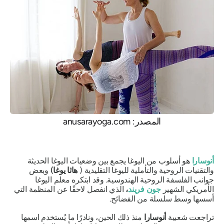
المصدر: anusarayoga.com
أنوسارا
هو أسلوب من اليوغا يجمع بين وضعيات اليوغا الحديثة
والتقنيات الروحية والتأملية لليوغا التقليدية (
هاثا يوغا)
وبعض
جوانب الفلسفة الروحية الهندوسية. وقد ابتكره معلم اليوغا
الأمريكي الشهير
جون فريند
،
الذي انفصل لاحقًا عن المنظمة التي
أسسها وسط سلسلة من الفضائح.
تراجعت شعبية
أنوسارا
منذ ذلك الحين، ونادرًا ما يُستخدم اسمها