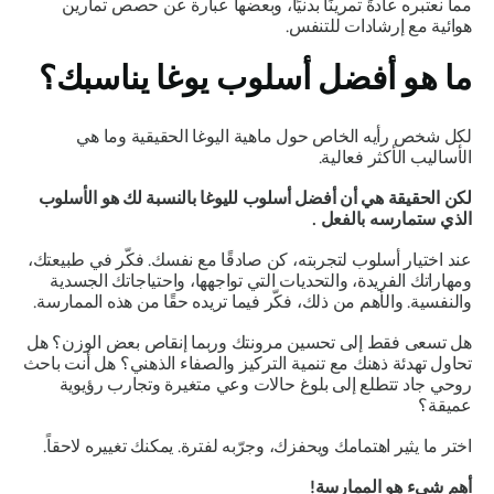
مما نعتبره عادةً تمرينًا بدنيًا، وبعضها عبارة عن حصص تمارين
هوائية مع إرشادات للتنفس.
ما هو أفضل أسلوب يوغا يناسبك؟
لكل شخص رأيه الخاص حول ماهية اليوغا الحقيقية وما هي
الأساليب الأكثر فعالية.
لكن الحقيقة هي أن أفضل أسلوب لليوغا بالنسبة لك هو الأسلوب
الذي ستمارسه بالفعل
.
عند اختيار أسلوب لتجربته، كن صادقًا مع نفسك. فكّر في طبيعتك،
ومهاراتك الفريدة، والتحديات التي تواجهها، واحتياجاتك الجسدية
والنفسية. والأهم من ذلك، فكّر فيما تريده حقًا
من
هذه الممارسة.
هل تسعى فقط إلى تحسين مرونتك وربما إنقاص بعض الوزن؟ هل
تحاول تهدئة ذهنك مع تنمية التركيز والصفاء الذهني؟ هل أنت باحث
روحي جاد تتطلع إلى بلوغ حالات وعي متغيرة وتجارب رؤيوية
عميقة؟
اختر ما يثير اهتمامك ويحفزك، وجرّبه لفترة. يمكنك تغييره لاحقاً.
أهم شيء هو الممارسة!