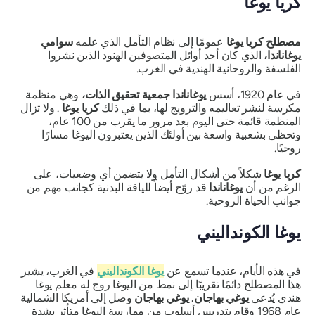
كريا يوغا
مصطلح كريا يوغا
عمومًا إلى نظام التأمل الذي علمه
سوامي
يوغاناندا،
الذي كان أحد أوائل المتصوفين الهنود الذين نشروا
الفلسفة والروحانية الهندية في الغرب.
في عام 1920، أسس
يوغاناندا
جمعية تحقيق الذات،
وهي منظمة
مكرسة لنشر تعاليمه والترويج لها، بما في ذلك
كريا يوغا
. ولا تزال
المنظمة قائمة حتى اليوم بعد مرور ما يقرب من 100 عام،
وتحظى بشعبية واسعة بين أولئك الذين يعتبرون اليوغا مسارًا
روحيًا.
كريا يوغا
شكلاً من أشكال التأمل ولا يتضمن أي وضعيات، على
الرغم من أن
يوغاناندا
قد روّج أيضاً للياقة البدنية كجانب مهم من
جوانب الحياة الروحية.
يوغا الكونداليني
في هذه الأيام، عندما تسمع عن
يوغا الكونداليني
في الغرب، يشير
هذا المصطلح دائمًا تقريبًا إلى نمط من اليوغا روج له معلم يوغا
هندي يُدعى
يوغي بهاجان.
يوغي بهاجان
وصل إلى أمريكا الشمالية
عام 1968 وقام بتدريس أسلوب من ممارسة اليوغا متأثر بشدة