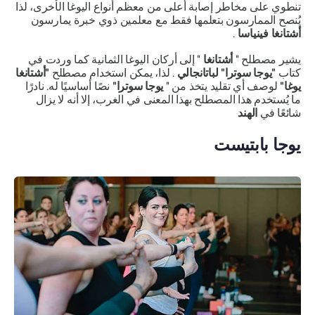
تنطوي على مخاطر إصابة أعلى من معظم أنواع اليوغا الأخرى، لذا
يُنصح الممارسون بتعلمها فقط مع معلمين ذوي خبرة يمارسون
أشتانغا فينياسا
.
يشير مصطلح "
أشتانغا
" إلى أركان اليوغا الثمانية كما وردت في
كتاب
"يوجا سوترا" لباتانجالي
. لذا، يمكن استخدام مصطلح
"أشتانغا
يوغا"
لوصف أي تقليد يتخذ من "
يوجا سوترا"
نصًا أساسيًا له. نادرًا
ما يُستخدم هذا المصطلح بهذا المعنى في الغرب، إلا أنه لا يزال
شائعًا في
الهند
يوجا بابتيست