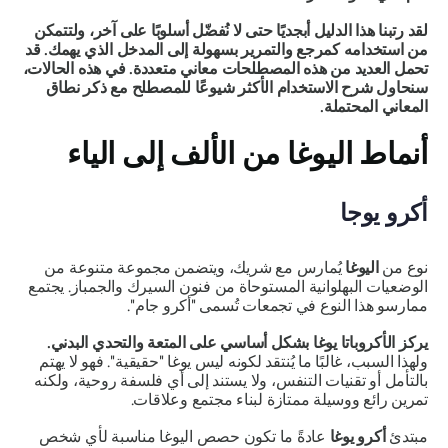
لقد رتبنا هذا الدليل أبجديًا حتى لا نُفضّل أسلوبًا على آخر، ولتتمكن
من استخدامه كمرجع والتمرير بسهولة إلى المدخل الذي يهمك. قد
تحمل العديد من هذه المصطلحات معاني متعددة. في هذه الحالات،
سنحاول شرح الاستخدام الأكثر شيوعًا للمصطلح مع ذكر نطاق
المعاني المحتملة.
أنماط اليوغا من الألف إلى الياء
أكرو يوجا
نوع من
اليوغا
يُمارس مع شريك، ويتضمن مجموعة متنوعة من
الوضعيات البهلوانية المستوحاة من فنون السيرك والجمباز. يجتمع
ممارسو هذا النوع في تجمعات تُسمى "أكرو جام".
يركز الأكروباتا يوغا بشكل أساسي على المتعة والتحدي البدني.
ولهذا السبب، غالبًا ما يُنتقد لكونه ليس يوغا "حقيقية". فهو لا يهتم
بالتأمل أو تقنيات التنفس، ولا يستند إلى أي فلسفة روحية، ولكنه
تمرين رائع ووسيلة ممتازة لبناء مجتمع وعلاقات.
مبتدئ
أكرو يوغا
عادةً ما تكون حصص اليوغا مناسبة لأي شخص