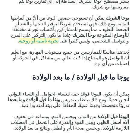
يشير مصطلح "يوغا الشريك" ببساطة إلى أي تمارين يوغا يتم
ممارستها مع شريك.
يوجا الشريك
يمكن أن تستوحي حصص اليوغا من أيٍّ من أنماطها
البدنية. ومع ذلك، فهي تستخدم شريكًا لتوفير الدعم أو الشد أو
الضغط اللطيف، مما يسمح للمشاركين باكتساب تجربة مختلفة
للأوضاع المتنوعة
يوجا الشريك
عادةً ما يكون التركيز على المرح
والتواصل الشخصي، وليس كثيراً على
تجربة تأملية أو روحية
.
يُعد هذا مناسبًا للممارسين من جميع مستويات المهارة، مع العلم
أن التواصل هو المفتاح إذا كنت تعاني من مشاكل في الحركة أو
إصابات من أي نوع.
يوجا ما قبل الولادة / ما بعد الولادة
يمكن أن يكون لليوغا فوائد جمة للنساء الحوامل، أو النساء اللواتي
أنجبن حديثًا. ومع ذلك، يتطلب تدريس
يوغا ما قبل الولادة وما بعدها
تدريبًا متخصصًا وفهمًا عميقًا للحفاظ على بيئة آمنة وداعمة.
اليوغا قبل الولادة
من التوتر، ويحسن النوم، ويساعد في تخفيف
آلام أسفل الظهر، ويبني القوة والقدرة على التحمل في العضلات
اللازمة للولادة، ويحسن صحة الأم والطفل ونتائج ما بعد الولادة.