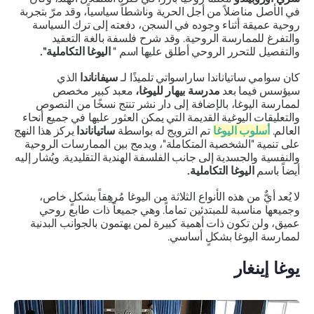
في الأصل مناضلاً من أجل الحرية وناشطاً سياسياً، وقد مرّ بتجربة
روحية عميقة أثناء وجوده في السجن، دفعته إلى ترك السياسة
والتفرغ للممارسة الروحية. وقد شرح فلسفة بالغة التعقيد
والتفصيل للتحرر الروحي أطلق عليها اسم "
اليوغا التكاملية".
كان سوامي ساتياناندا ساراسواتي تلميذًا لـ
سيفاناندا
الذي
سيؤسس فيما بعد
مدرسة بيهار لليوغا،
معبد كبير مخصص
لممارسة اليوغا، بالإضافة إلى دار نشر تنتج نسخًا من النصوص
والتعليقات اليوغية القديمة التي يمكن العثور عليها في جميع أنحاء
العالم.
أسلوب اليوغا
تم الترويج له بواسطة
ساتياناندا
يركز هذا النهج
على تنمية "الشخصية المتكاملة"، ويدمج بين الممارسات الروحية
والنفسية والجسدية إلى جانب الفلسفة الهندية التقليدية. ويُشار إليه
أيضاً باسم
اليوغا التكاملية.
لا يُعد أيٌّ من هذه الأنواع الثلاثة من اليوغا مُرهِقاً بشكلٍ خاص،
وجميعها مناسبة للمبتدئين تماماً. وهي جميعاً ذات طابع روحي
عميق، ولن تكون ذات أهمية كبيرة لمن يهتمون بالجوانب البدنية
لممارسة اليوغا بشكلٍ أساسي.
يوغا إينغار