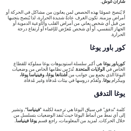
شاران غوش.
لا يُنصح عمومًا بهذه الحصص لمن يعانون من مشاكل في الحركة أو
أمراض مزمنة. تكون الغرف عادةً شديدة الحرارة، لذا يُنصح بتجنبها
من قبل أي شخص يعاني من أمراض القلب والأوعية الدموية أو
الجهاز التنفسي، أو أي شخص مُعرّض للإغماء أو ارتفاع درجة
الحرارة.
كور باور يوغا
كورباور يوغا
هي أكبر سلسلة استوديوهات يوغا مملوكة للقطاع
الخاص في
الولايات المتحدة
. تُدرّس نظامها الخاص من وضعيات
اليوغا الذي يجمع بين جوانب من
أشتانغا يوغا، وفينياسا يوغا،
وبيكرام
يوغا.
وتُقدّم دروسها في بيئات مُدفأة وغير مُدفأة.
يوغا التدفق
كلمة "تدفق" في سياق اليوغا هي ترجمة لكلمة
"فينياسا".
وتشير
إلى أي نمط من أنماط اليوغا حيث تُنفذ الوضعيات بتسلسل من
خلال الحركات. لمزيد من المعلومات، راجع قسم
يوغا فينياسا.