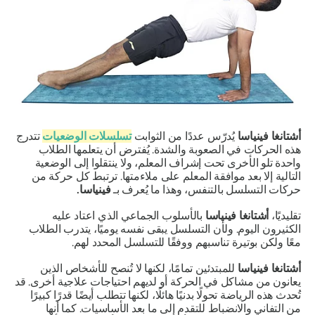
أشتانغا فينياسا
يُدرّس عددًا من الثوابت
تسلسلات الوضعيات
تتدرج
هذه الحركات في الصعوبة والشدة. يُفترض أن يتعلمها الطلاب
واحدة تلو الأخرى تحت إشراف المعلم، ولا ينتقلوا إلى الوضعية
التالية إلا بعد موافقة المعلم على ملاءمتها. ترتبط كل حركة من
حركات التسلسل بالتنفس، وهذا ما يُعرف بـ
فينياسا.
تقليديًا،
أشتانغا فينياسا
بالأسلوب الجماعي الذي اعتاد عليه
الكثيرون اليوم. ولأن التسلسل يبقى نفسه يوميًا، يتدرب الطلاب
معًا ولكن بوتيرة تناسبهم ووفقًا للتسلسل المحدد لهم.
أشتانغا فينياسا
للمبتدئين تمامًا، لكنها لا تُنصح للأشخاص الذين
يعانون من مشاكل في الحركة أو لديهم احتياجات علاجية أخرى. قد
تُحدث هذه الرياضة تحولًا بدنيًا هائلًا، لكنها تتطلب أيضًا قدرًا كبيرًا
من التفاني والانضباط للتقدم إلى ما بعد الأساسيات. كما أنها