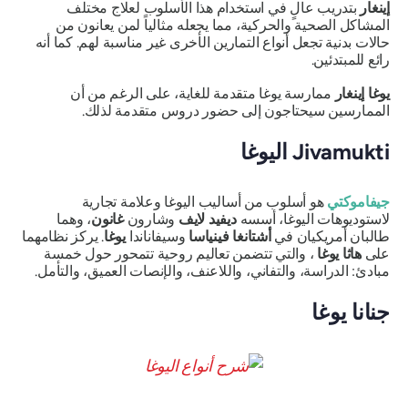
إينغار
بتدريب عالٍ في استخدام هذا الأسلوب لعلاج مختلف
المشاكل الصحية والحركية، مما يجعله مثالياً لمن يعانون من
حالات بدنية تجعل أنواع التمارين الأخرى غير مناسبة لهم. كما أنه
رائع للمبتدئين.
يوغا إينغار
ممارسة يوغا متقدمة للغاية، على الرغم من أن
الممارسين سيحتاجون إلى حضور دروس متقدمة لذلك.
Jivamukti اليوغا
جيفاموكتي
هو أسلوب من أساليب اليوغا وعلامة تجارية
لاستوديوهات اليوغا، أسسه
ديفيد لايف
وشارون
غانون
، وهما
طالبان أمريكيان في
أشتانغا فينياسا
وسيفاناندا
يوغا
. يركز نظامهما
على
هاثا يوغا
، والتي تتضمن تعاليم روحية تتمحور حول خمسة
مبادئ: الدراسة، والتفاني، واللاعنف، والإنصات العميق، والتأمل.
جنانا يوغا