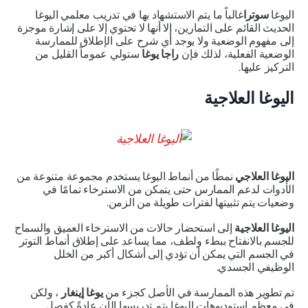
اليوغا
سوترا
غالباً ما يتم الاستشهاد بها في تدريب معلمي اليوغا
الحديث القائم على التمارين، إلا أنها لا تحتوي إلا على إشارة موجزة
إلى مفهوم الوضعية ولا يوجد أي شرح على الإطلاق للممارسة
الوضعية الفعلية، لذلك فإن
راجا يوغا
ستولي عموماً القليل من
التركيز عليها.
اليوغا العلاجية
اليوغا العلاجي
نمطًا من أنماط اليوغا يستخدم مجموعة متنوعة من
الأدوات لدعم الممارس حتى يتمكن من الاسترخاء تمامًا في
وضعيات يتم تثبيتها لفترات طويلة من الزمن.
اليوغا العلاجية
إلى استحضار حالات من الاسترخاء العميق والسماح
للجسم بالانفتاح ببطء ولطف، مما يساعد على إطلاق أنماط التوتر
في الجسم التي يمكن أن تؤدي إلى أشكال أكبر من الخلل
الوظيفي الجسدي.
تم تطوير هذه الممارسة في الأصل كجزء من
يوغا إينغار
، ولكن
في معظم استوديوهات اليوغا يتم تدريسها الآن عادةً كفصل