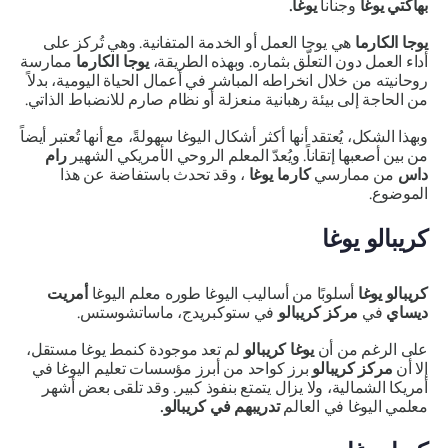
بهاكتي يوغا
وجنانا
يوغا.
يوجا الكارما
هي يوجا العمل أو الخدمة المتفانية. وهي تُركز على
أداء العمل دون التعلّق بثماره. وبهذه الطريقة،
يوجا الكارما
ممارسة
روحانيته من خلال انخراطه المباشر في أعمال الحياة اليومية، بدلاً
من الحاجة إلى بيئة رهبانية منعزلة أو نظام صارم للانضباط الذاتي.
وبهذا الشكل، يُعتقد أنها أكثر أشكال اليوغا سهولةً، مع أنها تُعتبر أيضاً
من بين أصعبها إتقاناً. ويُعدّ المعلم الروحي الأمريكي الشهير
رام
داس
من ممارسي
كارما يوغا
، وقد تحدث باستفاضة عن هذا
الموضوع.
كريبالو يوغا
كريبالو يوغا
أسلوبًا من أساليب اليوغا طوره معلم اليوغا
أمريت
ديساي
في
مركز كريبالو
في ستوكبريدج، ماساتشوستس.
على الرغم من أن
يوغا كريبالو
لم تعد موجودة كنمط يوغا مستقل،
إلا أن
مركز كريبالو
برز كواحد من أبرز مؤسسات تعليم اليوغا في
أمريكا الشمالية، ولا يزال يتمتع بنفوذ كبير. وقد تلقى بعض أشهر
معلمي اليوغا في العالم
تدريبهم في كريبالو.