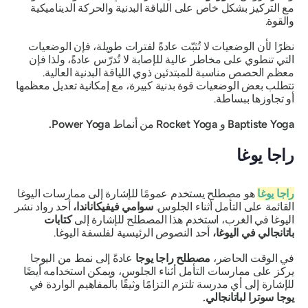
مع التركيز بشكل خاص على اللياقة البدنية والحركة الديناميكية
والقوة.
نظرًا لأن الوضعيات لا تُثبّت عادةً لفترات طويلة، فإن الوضعيات
التي تنطوي على مخاطر عالية للإصابة لا تُدرّس عادةً، ولذا فإن
معظم الحصص مناسبة للمبتدئين ذوي اللياقة البدنية العالية.
تتطلب بعض الوضعيات قوة بدنية كبيرة، مع إمكانية تعديل معظمها
أو تجاوزها ببساطة.
Baptiste Yoga
و
Rocket Yoga
من أنماط
Power Yoga.
راجا يوغا
راجا يوغا
هو مصطلح يستخدم عمومًا للإشارة إلى ممارسات اليوغا
القائمة على التأمل أثناء الجلوس.
سوامي فيفيكاناندا،
أحد رواد نشر
اليوغا في الغرب، استخدم هذا المصطلح للإشارة إلى
كتابات
باتانجالي في اليوغا،
أحد النصوص الرئيسية لفلسفة اليوغا.
في الوقت الحاضر،
مصطلح راجا يوجا
عادةً إلى نمط من اليوجا
يركز على ممارسات التأمل أثناء الجلوس، ويمكن استخدامه أيضًا
للإشارة إلى أي مدرسة تلتزم التزامًا وثيقًا بالمفاهيم الواردة في
يوجا سوترا لباتانجالي.