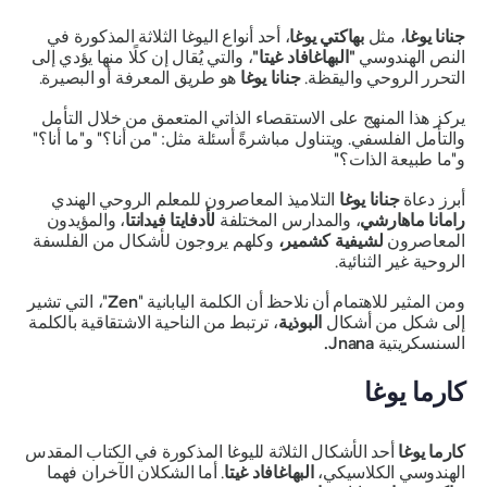
جنانا يوغا
، مثل
بهاكتي يوغا
، أحد أنواع اليوغا الثلاثة المذكورة في
النص الهندوسي
"البهاغافاد غيتا"
، والتي يُقال إن كلًا منها يؤدي إلى
التحرر الروحي واليقظة.
جنانا يوغا
هو طريق المعرفة أو البصيرة.
يركز هذا المنهج على الاستقصاء الذاتي المتعمق من خلال التأمل
والتأمل الفلسفي. ويتناول مباشرةً أسئلة مثل: "من أنا؟" و"ما أنا؟"
و"ما طبيعة الذات؟"
أبرز دعاة
جنانا يوغا
التلاميذ المعاصرون للمعلم الروحي الهندي
رامانا ماهارشي
، والمدارس المختلفة
لأدفايتا فيدانتا
، والمؤيدون
المعاصرون
لشيفية كشمير،
وكلهم يروجون لأشكال من الفلسفة
الروحية غير الثنائية.
ومن المثير للاهتمام أن نلاحظ أن الكلمة اليابانية "
Zen
"، التي تشير
إلى شكل من أشكال
البوذية
، ترتبط من الناحية الاشتقاقية بالكلمة
السنسكريتية
Jnana.
كارما يوغا
كارما يوغا
أحد الأشكال الثلاثة لليوغا المذكورة في الكتاب المقدس
الهندوسي الكلاسيكي،
البهاغافاد غيتا
. أما الشكلان الآخران فهما