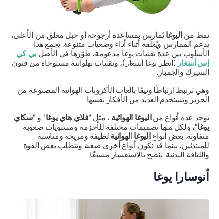
نمط من
اليوغا
يُمارس بمساعدة أرجوحة أو حبل معلق من الأعلى،
يدعم الممارس ويُعلّقه أثناء أداء وضعيات متنوعة. يجمع هذا
الأسلوب بين عدة تقنيات يوغا مدعومة، طوّرها في الأصل
بي كي
إس أيينغار
(انظر
يوغا أيينغار)،
وتقنيات بهلوانية مستوحاة من فنون
السيرك والجمباز.
وهي ترتبط ارتباطًا وثيقًا بألعاب الأكروبات الهوائية المصنوعة من
الحرير وتستخدم العديد من الأفكار نفسها.
توجد عدة أنواع من
اليوغا الهوائية
، مثل
"فلاي هاي يوغا"
و
"سكاي
يوغا"،
ولكل منها تصميمات مختلفة للأحزمة ومستويات صعوبة
متفاوتة. بعض أنواع
اليوغا الهوائية
لطيفة ومريحة ومناسبة
للمبتدئين، بينما قد تكون أنواع أخرى صعبة وتتطلب بعض القوة
واللياقة البدنية. ننصح بالاستفسار مسبقًا.
أنوسارا يوغا