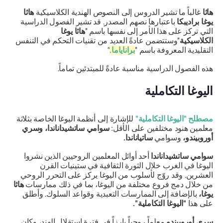
هاثا
غالباً ما تشير الدروس إلى النصوص الهندية الكلاسيكية
هاثا
يوغا براديبكا
باعتبارها نصهم المصدر. قد تشير الفصول الدراسية
التي تركز على هذا الأمر إلى نفسها باسم "
هاثا يوغا
الكلاسيكية
"وستتضمن عادةً العديد من تقنيات التحكم في التنفس
التقليدية المعروفة باسم "
براناياما
.
”
هذه الفصول الدراسية مناسبة عادةً للمبتدئين تماماً.
اليوغا التكاملية
مصطلح "اليوغا التكاملية"
للإشارة إلى أنظمة اليوغا الخاصة بثلاثة
معلمين هنود مختلفين على الأقل:
سوامي ساتشيداناندا، وسري
أوروبيندو،
وسوامي
ساتياناندا.
سوامي ساتشيداناندا
أحد أوائل المعلمين الروحيين الذين نشروا
اليوغا في الغرب خلال الثورة الثقافية في ستينيات القرن
العشرين. وقد روّج لأسلوب من اليوغا يركز على التحرر الروحي
من خلال دمج فروع مختلفة من اليوغا، بما في ذلك ممارسات
هاثا
يوغا،
بالإضافة إلى الممارسات التعبدية وقواعد السلوك. وأطلق
على هذا
"اليوغا التكاملية".
سري أوروبيندو
معلماً روحياً بارزاً في فترة استقلال الهند، وكان