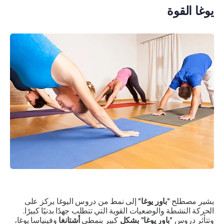
يوغا القوة
يشير مصطلح
"باور يوغا"
إلى نمط من دروس اليوغا يركز على
الحركة النشطة والوضعيات القوية التي تتطلب جهدًا بدنيًا كبيرًا.
وتتأثر دروس
"باور يوغا"
بشكل
كبير بنمطي
أشتانغا
وفينياسا يوغا،