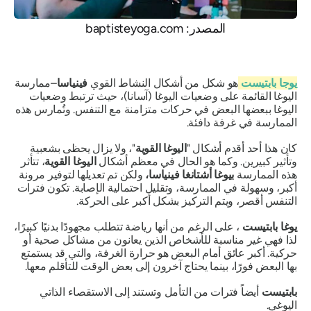
المصدر: baptisteyoga.com
يوجا بابتيست
هو شكل من أشكال النشاط القوي
فينياسا
–
ممارسة
اليوغا القائمة على وضعيات اليوغا (آسانا)، حيث ترتبط وضعيات
اليوغا ببعضها البعض في حركات متزامنة مع التنفس. وتُمارس هذه
الممارسة في غرفة دافئة.
كان هذا أحد أقدم أشكال "
اليوغا القوية
"، ولا يزال يحظى بشعبية
وتأثير كبيرين. وكما هو الحال في معظم أشكال
اليوغا القوية
، تتأثر
هذه الممارسة
بيوغا أشتانغا فينياسا،
ولكن تم تعديلها لتوفير مرونة
أكبر، وسهولة في الممارسة، وتقليل احتمالية الإصابة. تكون فترات
التنفس أقصر، ويتم التركيز بشكل أكبر على الحركة.
يوغا بابتيست
، على الرغم من أنها رياضة تتطلب مجهودًا بدنيًا كبيرًا،
لذا فهي غير مناسبة للأشخاص الذين يعانون من مشاكل صحية أو
حركية. أكبر عائق أمام البعض هو حرارة الغرفة، والتي قد يستمتع
بها البعض فورًا، بينما يحتاج آخرون إلى بعض الوقت للتأقلم معها.
بابتيست
أيضاً فترات من التأمل وتستند إلى الاستقصاء الذاتي
اليوغي.