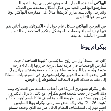
البهاكتي
أحد هذه الممارسات، وهي تشير إلى يوغا التعبد لله.
ممارسو البهاكتي
التعبد من خلال أشكال مختلفة من الصلاة
والتراتيل والأناشيد.
هاري كريشنا
مثالاً على ممارسة
البهاكتي يوغا
في سياقها التقليدي.
في الغرب،
البهاكتي
بشكل عام حول أداء
الكيرتان،
وهي أغاني يتم
فيها ترديد أسماء وصفات الله بشكل متكرر لاستحضار حالة من
النشوة التأملية العميقة.
بيكرام يوغا
كان هذا النمط أول من روّج لما يُسمى "
اليوغا الساخنة
"، حيث
تُمارس الوضعيات في غرفة تصل درجة حرارتها إلى 40 درجة
مئوية. ويُعلّم هذا النمط سلسلة من 26 وضعية وتقنيتين
براناياما)
،
التي وضعها المعلم الشهير
بيكرام تشودري
في السبعينيات، استنادًا
إلى تقنيات سلالة اليوغا البنغالية
لبيشنو شاران غوش.
غادر
بيكرام تشودري
أمريكا في أعقاب سلسلة من الفضائح، ومنذ
ذلك الحين تراجعت شعبية اسم
بيكرام
. مع ذلك، لا يزال الكثيرون
يُدرّسون نسخة من الطريقة الأصلية تُعرف غالبًا باسم "هوت 26" أو
"هوت 26 + 2". وقد وجّه بعض ممارسي
بيكرام يوغا
السابقين
اهتمامهم إلى استكشاف النظام الأقل صرامة الذي وضعه
بيشنو