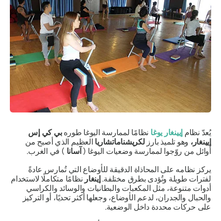
يُعدّ نظام
إيينغار يوغا
نظامًا لممارسة اليوغا طوره
بي كي إس
إيينغار،
وهو تلميذ بارز
لكريشناماتشاريا
العظيم الذي أصبح من
أوائل من روّجوا لممارسة وضعيات اليوغا
(
آسانا
) في الغرب.
يركز نظامه على المحاذاة الدقيقة للأوضاع التي تُمارس عادةً
لفترات طويلة وتُؤدى بطرق مختلفة.
إينغار
نظامًا متكاملًا لاستخدام
أدوات متنوعة، مثل المكعبات والبطانيات والوسائد والكراسي
والحبال والجدران، لدعم الأوضاع، وجعلها أكثر تحديًا، أو التركيز
على حركات محددة داخل الوضعية.