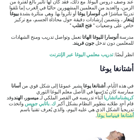
عند وصف دروس اليوغا. مع ذلك، فقد كان لها تأثير بالغ لفترة من
الزمن، والعديد من المعلمين المشهورين حاليًا في الغرب إما تلقوا
تدريبًا مباشرًا في
أنوسارا يوغا
أو تأثروا بها. وهي متأثرة بشدة
بيوغا
إينغار
، وتتضمن إرشادات دقيقة حول محاذاة الجسم، مع تركيز
خاص على وضعيات "
فتح القلب
"
مدرسة
أنوسارا لليوغا الهاتا
تعمل وتواصل تدريب ومنح الشهادات
للمعلمين دون تدخل
جون فريند.
انظر أيضًا:
تدريب معلمي اليوغا عبر الإنترنت
أشتانغا يوغا
في هذه الأيام،
أشتانغا يوغا
يشير عمومًا إلى شكل قوي من
أسانا
ممارسة كان يُدرّسها في الأصل معلم اليوغا الثوري
كريشناماتشاريا
أثناء تدريسه في القصر الملكي لـ
ميسور، الهند
وقد
قام أحد طلابه بتطوير النظام بشكل أكبر
ك. باتابي جويس
واتخذت
تدريجياً الشكل الذي هي عليه اليوم، والذي يُعرف تقنياً باسم
أشتانغا فينياسا يوغا
.