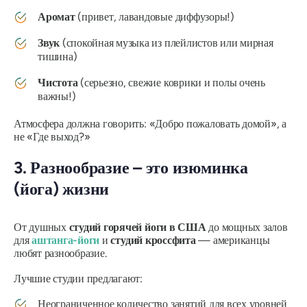
Аромат
(привет, лавандовые диффузоры!)
Звук
(спокойная музыка из плейлистов или мирная
тишина)
Чистота
(серьезно, свежие коврики и полы очень
важны!)
Атмосфера должна говорить: «Добро пожаловать домой», а
не «Где выход?»
3. Разнообразие – это изюминка
(йога) жизни
От душных
студий горячей йоги в США
до мощных залов
для
аштанга-йоги
и
студий кроссфита
— американцы
любят разнообразие.
Лучшие студии предлагают:
Неограниченное количество занятий для всех уровней