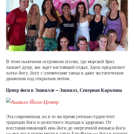
В этом сказочном островном уголке, где морской бриз
ласкает душу, вас ждет настоящий отдых. Здесь предлагают
хатха-йогу, йогу с элементами танца и даже экстатические
движения под открытым небом.
Центр йоги в Эшвилле – Эшвилл, Северная Каролина
Эта современная, но в то же время уютная студия чтит
традиции йоги и целостного подхода к здоровью. От
восстанавливающей инь-йоги до энергичной виньяса-йоги
— все это в тихом месте в горах Блу-Ридж — йога в южном