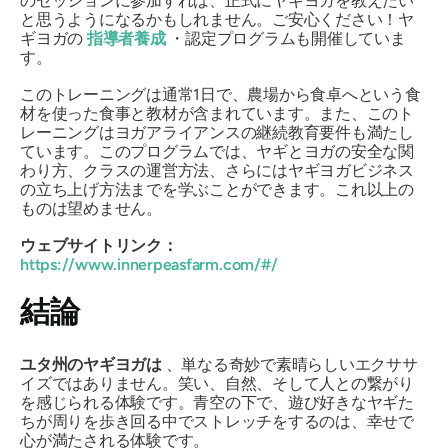
のセッションに参加すれば、正式にヤギヨガを教えたい
と思うようになるかもしれません。ご安心ください！ヤ
ギヨガの
指導者養成
・認定プログラムも開催していま
す。
このトレーニングは通常1日で、農場から食卓へという食
材を使った食事と教材が含まれています。また、このト
レーニングはヨガアライアンスの継続教育要件も満たし
ています。このプログラムでは、ヤギとヨガの安全な関
わり方、クラスの運営方法、さらにはヤギヨガビジネス
の立ち上げ方法までを学ぶことができます。これ以上の
ものは望めません。
ウェブサイトリンク：
https://www.innerpeasfarm.com/#/
結論
ユタ州のヤギヨガは
、単なる奇妙で素晴らしいエクササ
イズではありません。笑い、自然、そして人との繋がり
を感じられる体験です。青空の下で、遊び好きなヤギた
ちが周りを歩き回る中でストレッチをするのは、幸せで
心が満たされる体験です。