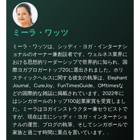
ミーラ・ワッツ
ミーラ・ワッツは、シッディ・ヨガ・インターナシ
ョナルのオーナー兼創設者です。ウェルネス業界に
おける思想的リーダーシップで世界的に知られ、国
際ヨガブロガートップ20に選出されました。ホリ
スティックヘルスに関する彼女の執筆は、Elephant
Journal、CureJoy、FunTimesGuide、OMtimesな
どの国際的な雑誌に掲載されています。2022年に
はシンガポールのトップ100起業家賞を受賞しまし
た。ミーラはヨガインストラクター兼セラピストで
すが、現在は主にシッディ・ヨガ・インターナショ
ナルの運営、ブログの執筆、そしてシンガポールで
家族と過ごす時間に重点を置いています。.