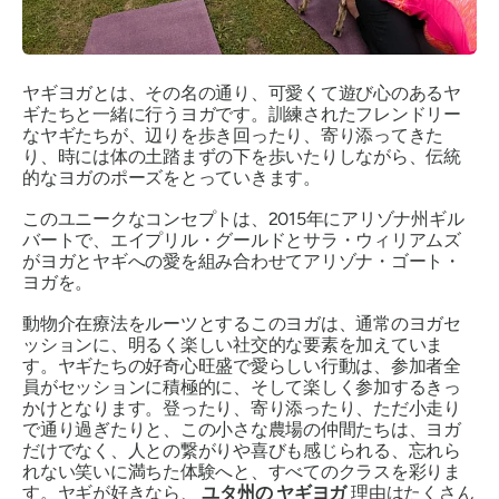
ヤギヨガとは、その名の通り、可愛くて遊び心のあるヤ
ギたちと一緒に行うヨガです。訓練されたフレンドリー
なヤギたちが、辺りを歩き回ったり、寄り添ってきた
り、時には体の土踏まずの下を歩いたりしながら、伝統
的なヨガのポーズをとっていきます。
このユニークなコンセプトは、2015年にアリゾナ州ギル
バートで、エイプリル・グールドとサラ・ウィリアムズ
がヨガとヤギへの愛を組み合わせてアリゾナ・ゴート・
ヨガを
。
動物介在療法をルーツとするこのヨガは、通常のヨガセ
ッションに、明るく楽しい社交的な要素を加えていま
す。ヤギたちの好奇心旺盛で愛らしい行動は、参加者全
員がセッションに積極的に、そして楽しく参加するきっ
かけとなります。登ったり、寄り添ったり、ただ小走り
で通り過ぎたりと、この小さな農場の仲間たちは、ヨガ
だけでなく、人との繋がりや喜びも感じられる、忘れら
れない笑いに満ちた体験へと、すべてのクラスを彩りま
す。ヤギが好きなら、
ユタ州の
ヤギヨガ
理由はたくさん