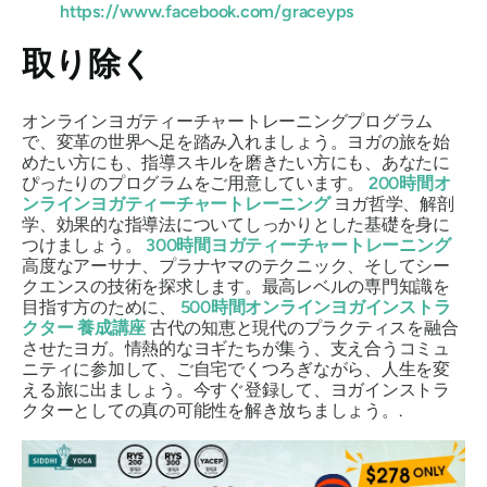
https://www.facebook.com/graceyps
取り除く
オンラインヨガティーチャートレーニングプログラム
で、変革の世界へ足を踏み入れましょう。ヨガの旅を始
めたい方にも、指導スキルを磨きたい方にも、あなたに
ぴったりのプログラムをご用意しています。
200時間オ
ンラインヨガティーチャートレーニング
ヨガ哲学、解剖
学、効果的な指導法についてしっかりとした基礎を身に
つけましょう。
300時間ヨガティーチャートレーニング
高度なアーサナ、プラナヤマのテクニック、そしてシー
クエンスの技術を探求します。最高レベルの専門知識を
目指す方のために、
500時間オンラインヨガインストラ
クター
養成講座
古代の知恵と現代のプラクティスを融合
させたヨガ。情熱的なヨギたちが集う、支え合うコミュ
ニティに参加して、ご自宅でくつろぎながら、人生を変
える旅に出ましょう。今すぐ登録して、ヨガインストラ
クターとしての真の可能性を解き放ちましょう。.