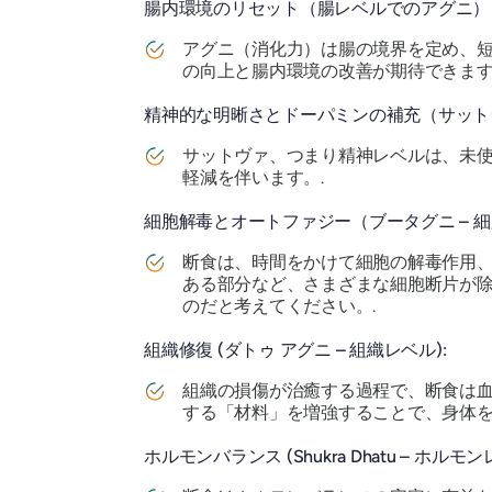
腸内環境のリセット（腸レベルでのアグニ）
アグニ（消化力）は腸の境界を定め、
の向上と腸内環境の改善が期待できます
精神的な明晰さとドーパミンの補充（サットヴ
サットヴァ、つまり精神レベルは、未
軽減を伴います。.
細胞解毒とオートファジー（ブータグニ – 
断食は、時間をかけて細胞の解毒作用
ある部分など、さまざまな細胞断片が
のだと考えてください。.
組織修復 (ダトゥ アグニ – 組織レベル):
組織の損傷が治癒する過程で、断食は
する「材料」を増強することで、身体を
ホルモンバランス (Shukra Dhatu – ホルモン