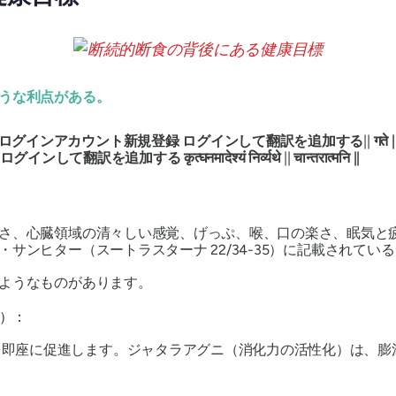
うな利点がある。
ログイン
アカウント
新規
登録
ログイン
して翻訳を追加する
||
गते
|
ログイン
し
て
翻訳
を
追加する
कृत्घनमादेश्यं
निर्व्यथे
||
चान्तरात्मनि
||
さ、心臓領域の清々しい感覚、げっぷ、喉、口の楽さ、眠気と
・サンヒター
（スートラスターナ 22/34-35）に記載されている
ようなものがあります。
ル）：
を即座に促進します。ジャタラアグニ（消化力の活性化）は、膨