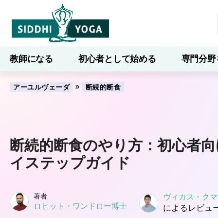
教師になる
初心者として始める
専門分野
ブログ
学ぶ
»
アーユルヴェーダ
断続的断食
断続的断食のやり方：初心者向
イステップガイド
著者
ヴィカス・クマ
ロヒット・ワンドロー博士
によるレビュ