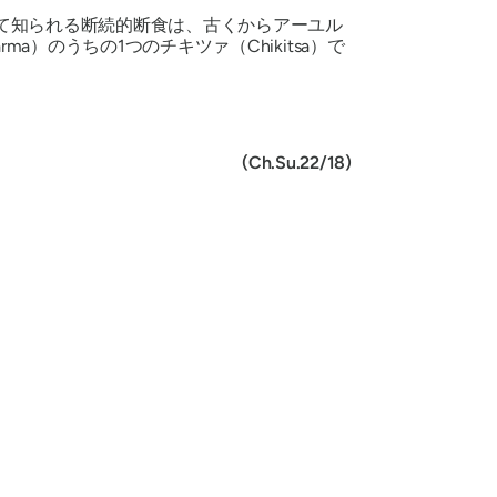
して知られる断続的断食は、古くからアーユル
a）のうちの1つのチキツァ（Chikitsa）で
(Ch.Su.22/18)