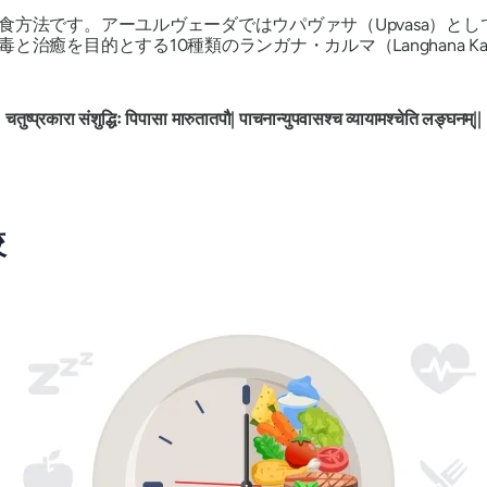
食方法です。アーユルヴェーダではウパヴァサ（Upvasa）と
癒を目的とする10種類のランガナ・カルマ（Langhana Karm
चतुष्प्रकारा संशुद्धिः पिपासा मारुतातपौ| पाचनान्युपवासश्च व्यायामश्चेति लङ्घनम्||
較