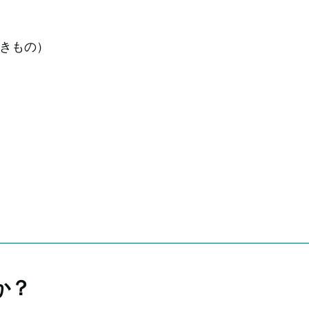
きもの）
か？