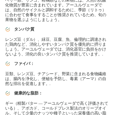
ベリー類、リンゴ、柑橘類などの果物には、天然の抗酸
化物質が豊富に含まれています。アーユルヴェーダで
は、自然のサイクルと調和するために、
季節
（リトゥ）
に合わせて食事をすることが推奨されているため、旬の
果物を選ぶようにしましょう。
タンパク質
レンズ豆（ダル）、緑豆、豆腐、魚、倫理的に調達され
た鶏肉など、消化しやすいタンパク質を優先的に摂りま
しょう。アーユルヴェーダでは、消化器官に負担をかけ
ないよう、消化の良いタンパク質を推奨しています。.
ファイバ：
豆類、レンズ豆、チアシード、野菜に含まれる食物繊維
は、腸内を浄化し、便秘を予防し、毒素（アーマ）の自
然な排出を促進します。.
健康的な脂肪：
ギー（精製バター ― アーユルヴェーダで高く評価されて
いる）、アボカド、コールドプレス製法のオリーブオイ
ル、そして少量のナッツや種子といった栄養価の高い脂