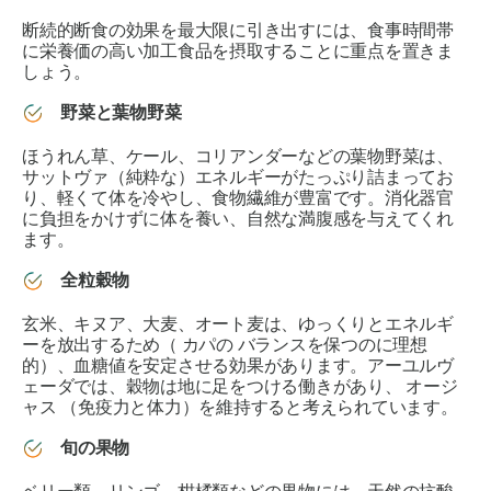
断続的断食の効果を最大限に引き出すには、食事時間帯
に栄養価の高い加工食品を摂取することに重点を置きま
しょう。
野菜と葉物野菜
ほうれん草、ケール、コリアンダーなどの葉物野菜は、
サットヴァ
（純粋な）エネルギーがたっぷり詰まってお
り、軽くて体を冷やし、食物繊維が豊富です。消化器官
に負担をかけずに体を養い、自然な満腹感を与えてくれ
ます。
全粒穀物
玄米、キヌア、大麦、オート麦は、ゆっくりとエネルギ
ーを放出するため（
カパの
バランスを保つのに理想
的）、血糖値を安定させる効果があります。アーユルヴ
ェーダでは、穀物は地に足をつける働きがあり、
オージ
ャス
（免疫力と体力）を維持すると考えられています。
旬の果物