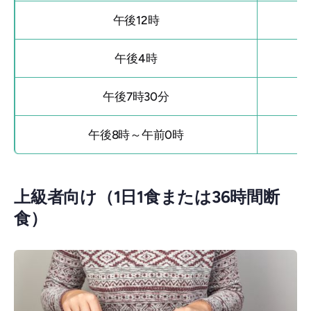
午後12時
午後4時
午後7時30分
午後8時～午前0時
上級者向け（1日1食または36時間断
食）