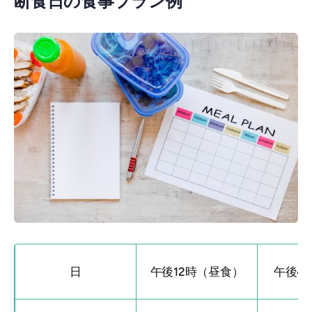
断食日の食事プラン例
日
午後12時（昼食）
午後4