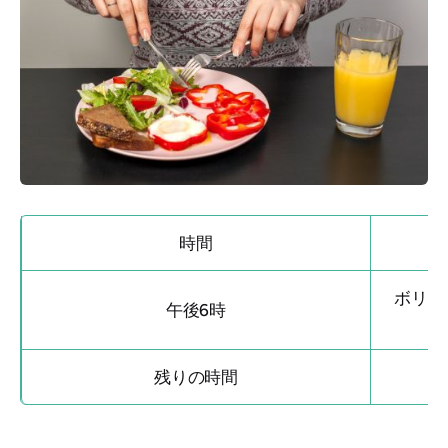
時間
ボリュ
午後6時
残りの時間
水