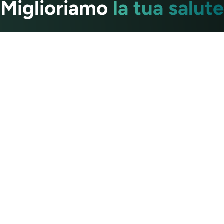
Miglioriamo
la tua salute
 esitate a inviarci qualsiasi domanda. Saremo lieti di risponde
Contattaci
a
Risorse Yoga
Yoga per principianti
team
Formazione degli insegnan
Recensioni di formazione
sito
Risorse per gli insegnanti
 rimborso
Praticare Yoga