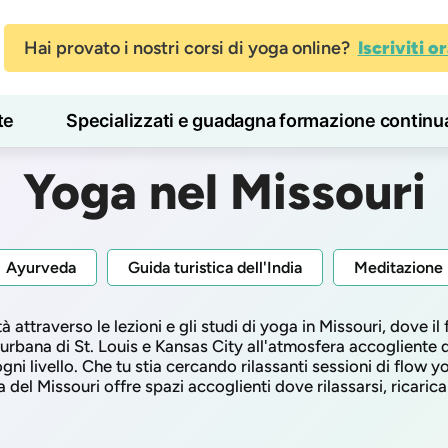
Hai provato i nostri corsi di yoga online?
Iscriviti o
te
Specializzati e guadagna formazione continu
Blog
Imparare
Yoga nel Missouri
Ayurveda
Guida turistica dell'India
Meditazione
à attraverso le lezioni e gli studi di yoga in Missouri, dove il
rbana di St. Louis e Kansas City all'atmosfera accogliente del
ogni livello. Che tu stia cercando rilassanti sessioni di flow 
 del Missouri offre spazi accoglienti dove rilassarsi, ricaricar