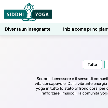
Diventa un insegnante
Inizia come principian
Lezioni di yoga online
7 giorni di benessere
Tutto
Scopri il benessere e il senso di comunit
vita consapevole. Dalla vibrante energia u
yoga in tutto lo stato offrono corsi per 
rafforzare i muscoli, la comunità yoga