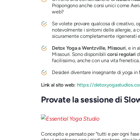
Propongono anche corsi unici come Aerial
web?
Se volete provare qualcosa di creativo, 
notevolmente i sintomi delle allergie, a c
sicuramente completamente rigenerati e
Detox Yoga a Wentzville, Missouri
, e in 
Missouri. Sono disponibili
corsi regolari
d
facilissimo, anche con una vita frenetica.
Desideri diventare insegnante di yoga in
Link al sito web:
https://detoxyogastudios.c
Provate la sessione di Slo
Concepito e pensato per "tutti e per ogni fase
che vi mantenga con i piedi per terra, elevi lo 