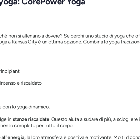
i yoga: CorePower Yoga
ché non si allenano a dovere? Se cerchi uno studio di yoga che of
a a Kansas City è un'ottima opzione. Combina lo yoga tradizionale
rincipianti
 intenso e riscaldato
e con lo yoga dinamico.
olge in
stanze riscaldate
. Questo aiuta a sudare di più, a sciogliere 
amento completo per tutto il corpo.
all'energia,
la loro atmosfera è positiva e motivante. Molti dicono 