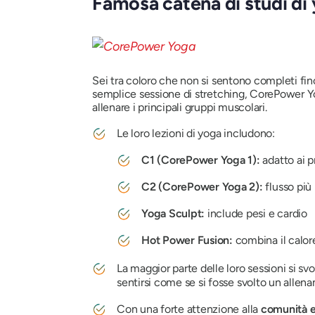
Famosa catena di studi d
Sei tra coloro che non si sentono completi fin
semplice sessione di stretching, CorePower Yog
allenare i principali gruppi muscolari.
Le loro lezioni di yoga includono:
C1 (CorePower Yoga 1):
adatto ai p
C2 (CorePower Yoga 2):
flusso più
Yoga Sculpt:
include pesi e cardio
Hot Power Fusion:
combina il calor
La maggior parte delle loro sessioni si sv
sentirsi come se si fosse svolto un allen
Con una forte attenzione alla
comunità e 