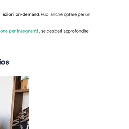
g o lezioni on-demand
. Puoi anche optare per un
ione per insegnanti
, se desideri approfondire
ios