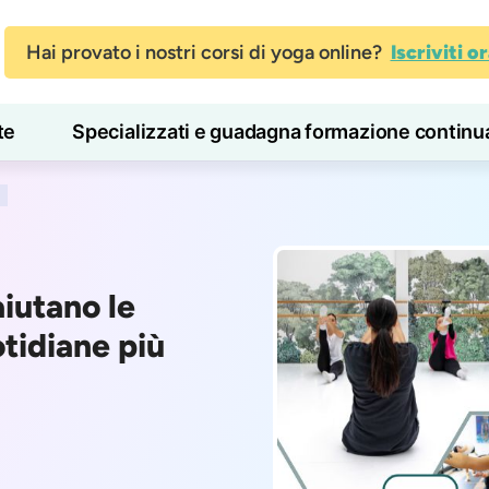
Hai provato i nostri corsi di yoga online?
Iscriviti o
te
Specializzati e guadagna formazione continu
Blog
Imparare
aiutano le
tidiane più