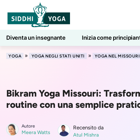
Diventa un insegnante
Inizia come principian
Lezioni di yoga online
7 giorni di benessere
»
»
YOGA
YOGA NEGLI STATI UNITI
YOGA NEL MISSOURI
Bikram Yoga Missouri: Trasform
routine con una semplice prati
Autore
Recensito da
Meera Watts
Atul Mishra