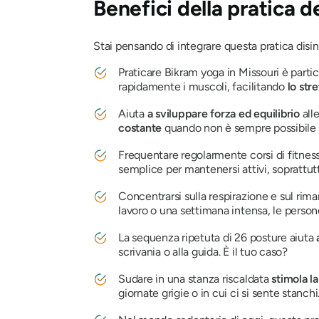
Benefici della pratica d
Stai pensando di integrare questa pratica disin
Praticare Bikram yoga in Missouri è partico
rapidamente i muscoli, facilitando
lo str
Aiuta
a sviluppare forza ed equilibrio
all
costante
quando non è sempre possibile al
Frequentare regolarmente corsi di fitne
semplice per mantenersi attivi, soprattu
Concentrarsi sulla respirazione e sul rim
lavoro o una settimana intensa, le perso
La sequenza ripetuta di 26 posture aiuta
a
scrivania o alla guida. È il tuo caso?
Sudare in una stanza riscaldata
stimola l
giornate grigie o in cui ci si sente stanchi