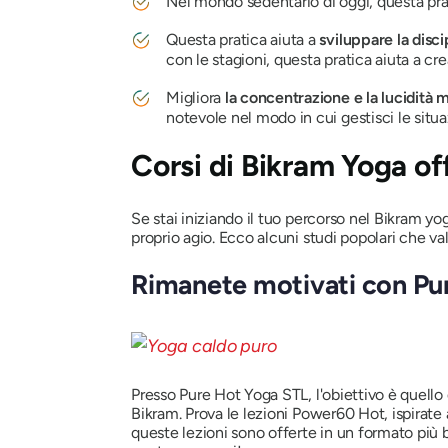
Nel mondo sedentario di oggi, questa pr
Questa pratica aiuta a
sviluppare la disci
con le stagioni, questa pratica aiuta a cr
Migliora
la concentrazione e la lucidità 
notevole nel modo in cui gestisci le situa
Corsi di Bikram Yoga off
Se stai iniziando il tuo percorso nel Bikram yog
proprio agio. Ecco alcuni studi popolari che val
Rimanete motivati ​​con Pu
Presso Pure Hot Yoga STL, l'obiettivo è quello d
Bikram. Prova le lezioni Power60 Hot, ispirate 
queste lezioni sono offerte in un formato più b