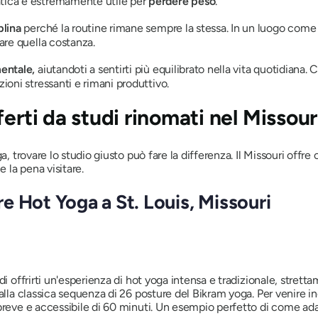
atica è estremamente utile per
perdere peso
.
plina
perché la routine rimane sempre la stessa. In un luogo come 
eare quella costanza.
mentale,
aiutandoti a sentirti più equilibrato nella vita quotidiana
zioni stressanti e rimani produttivo.
erti da studi rinomati nel Missour
a, trovare lo studio giusto può fare la differenza. Il Missouri offre 
e la pena visitare.
re Hot Yoga a St. Louis, Missouri
i offrirti un'esperienza di hot yoga intensa e tradizionale, strettame
alla classica sequenza di 26 posture del Bikram yoga. Per venire i
reve e accessibile di 60 minuti. Un esempio perfetto di come adattar