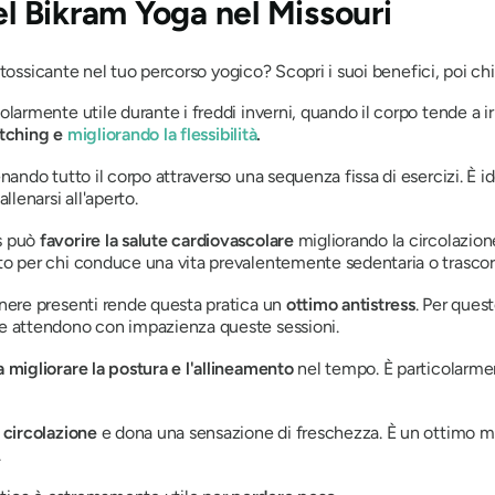
el Bikram Yoga nel Missouri
tossicante nel tuo percorso yogico? Scopri i suoi benefici, poi ch
larmente utile durante i freddi inverni, quando il corpo tende a irri
etching e
migliorando la flessibilità
.
enando tutto il corpo attraverso una sequenza fissa di esercizi. È 
lenarsi all'aperto.
ss può
favorire la salute cardiovascolare
migliorando la circolazion
tto per chi conduce una vita prevalentemente sedentaria o trasco
anere presenti rende questa pratica un
ottimo antistress
. Per ques
ne attendono con impazienza queste sessioni.
 migliorare la postura e l'allineamento
nel tempo. È particolarmen
a circolazione
e dona una sensazione di freschezza. È un ottimo mod
.