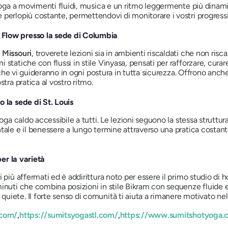
 yoga a movimenti fluidi, musica e un ritmo leggermente più dinam
 perlopiù costante, permettendovi di monitorare i vostri progress
 Flow presso la sede di Columbia
 Missouri
, troverete lezioni sia in ambienti riscaldati che non risca
statiche con flussi in stile Vinyasa, pensati per rafforzare, curar
i che vi guideranno in ogni postura in tutta sicurezza. Offrono anch
tra pratica al vostro ritmo.
 la sede di St. Louis
oga caldo accessibile a tutti. Le lezioni seguono la stessa struttura
ale e il benessere a lungo termine attraverso una pratica costante.
per la varietà
 più affermati ed è addirittura noto per essere il primo studio di h
inuti che combina posizioni in stile Bikram con sequenze fluide e 
iete. Il forte senso di comunità ti aiuta a rimanere motivato nell
.com/
,
https://sumitsyogastl.com/
,
https://www.sumitshotyoga.