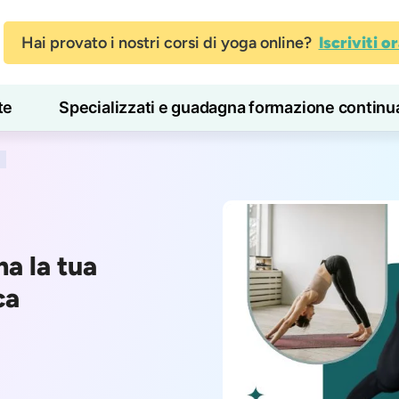
Hai provato i nostri corsi di yoga online?
Iscriviti o
te
Specializzati e guadagna formazione continu
Blog
Imparare
a la tua
ca