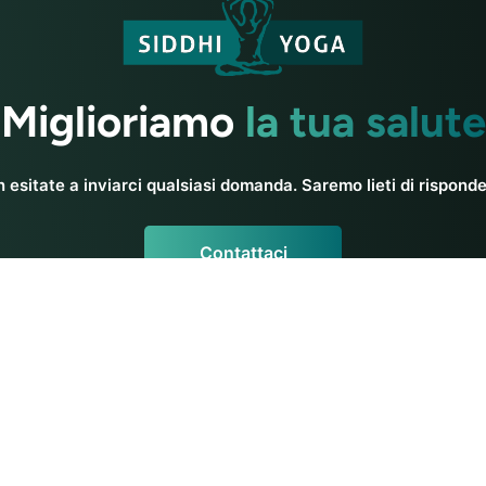
Miglioriamo
la tua salute
 esitate a inviarci qualsiasi domanda. Saremo lieti di risponde
Contattaci
a
Risorse Yoga
Yoga per principianti
team
Formazione degli insegnan
Recensioni di formazione