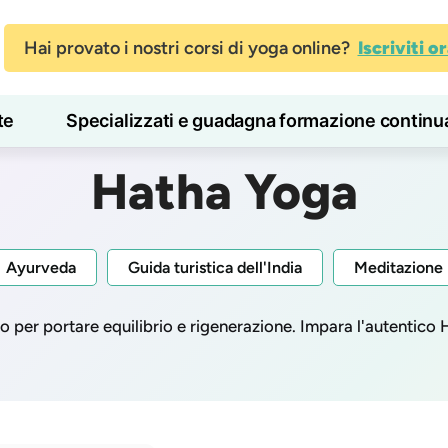
Hai provato i nostri corsi di yoga online?
Iscriviti o
te
Specializzati e guadagna formazione continu
Blog
Imparare
Hatha Yoga
Ayurveda
Guida turistica dell'India
Meditazione
 per portare equilibrio e rigenerazione. Impara l'autentico 