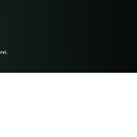
rvi.
Risorse Ayurvediche
Dieta
ti
Corsi
Per principianti