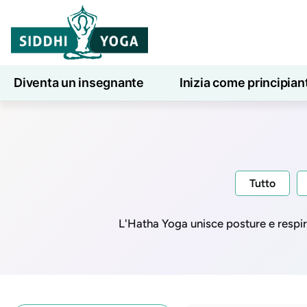
Diventa un insegnante
Inizia come principian
Lezioni di yoga online
7 giorni di benessere
Tutto
L'Hatha Yoga unisce posture e respiro