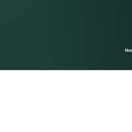
Non
Contattaci
Siddhi Yog
Siddhi Yoga International Pte. Ltd.
Chi siamo
100 Peck Seah Street,
#08-14, PS100,
Il nostro 
Singapore 079333
Contattaci