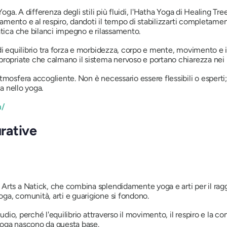
Yoga. A differenza degli stili più fluidi, l'Hatha Yoga di Healing Tr
eamento e al respiro, dandoti il ​​tempo di stabilizzarti completame
atica che bilanci impegno e rilassamento.
i equilibrio tra forza e morbidezza, corpo e mente, movimento e im
propriate che calmano il sistema nervoso e portano chiarezza nei 
mosfera accogliente. Non è necessario essere flessibili o esperti;
za nello yoga.
m/
urative
Arts a Natick, che combina splendidamente yoga e arti per il rag
ga, comunità, arti e guarigione si fondono.
studio, perché l'equilibrio attraverso il movimento, il respiro e la
i yoga nascono da questa base.