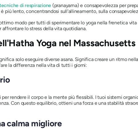
tecniche di respirazione
(pranayama) e consapevolezza per prepa
 è più lento, concentrandosi sull'allineamento, sulla consapevolez
ottimo modo per tutti di sperimentare lo yoga nella frenetica vita 
affrontare lo stress della vita quotidiana.
dell'Hatha Yoga nel Massachusetts
nifica solo eseguire diverse asana. Significa creare un ritmo nell
re la differenza nella vita di tutti i giorni:
rio
 per rendere il corpo e la mente più flessibili. I tuoi sistemi organ
stenza. Con questo equilibrio, ottieni una forza e una stabilità strao
na calma migliore