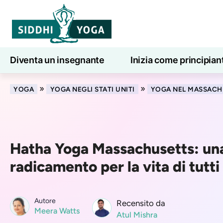
Diventa un insegnante
Inizia come principian
Lezioni di yoga online
7 giorni di benessere
»
»
YOGA
YOGA NEGLI STATI UNITI
YOGA NEL MASSACH
Hatha Yoga Massachusetts: una
radicamento per la vita di tutti 
Autore
Recensito da
Meera Watts
Atul Mishra