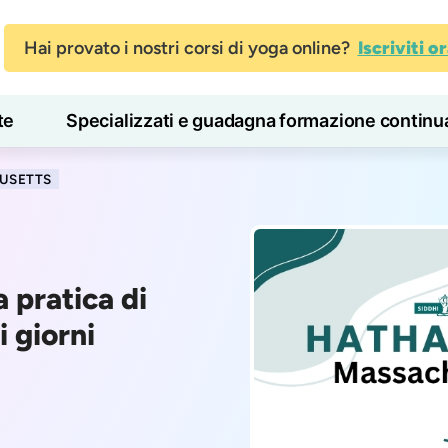
Hai provato i nostri corsi di yoga online?
Iscriviti o
te
Specializzati e guadagna formazione continu
Blog
Imparare
USETTS
 pratica di
i giorni