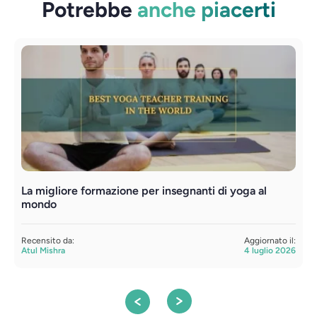
Potrebbe
anche piacerti
La migliore formazione per insegnanti di yoga al
C
mondo
o
Recensito da:
Aggiornato il:
R
Atul Mishra
4 luglio 2026
A