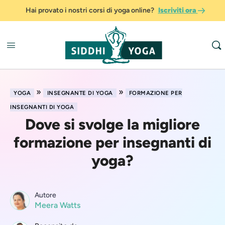
Hai provato i nostri corsi di yoga online?
Iscriviti ora
»
»
YOGA
INSEGNANTE DI YOGA
FORMAZIONE PER
INSEGNANTI DI YOGA
Dove si svolge la migliore
formazione per insegnanti di
yoga?
Autore
Meera Watts