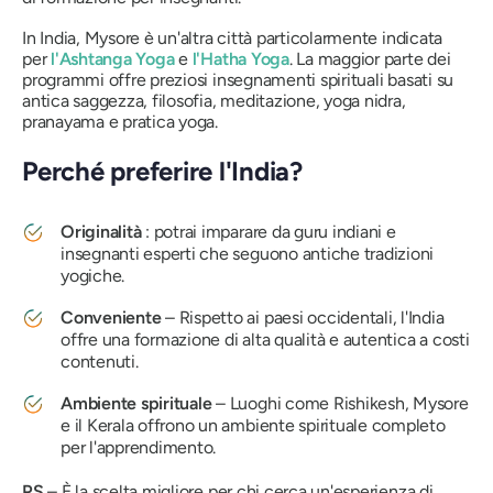
In India, Mysore è un'altra città particolarmente indicata
per
l'Ashtanga Yoga
e
l'Hatha Yoga
. La maggior parte dei
programmi offre preziosi insegnamenti spirituali basati su
antica saggezza, filosofia, meditazione, yoga nidra,
pranayama e pratica yoga.
Perché preferire l'India?
Originalità
: potrai imparare da guru indiani e
insegnanti esperti che seguono antiche tradizioni
yogiche.
Conveniente
– Rispetto ai paesi occidentali, l'India
offre una formazione di alta qualità e autentica a costi
contenuti.
Ambiente spirituale
– Luoghi come Rishikesh, Mysore
e il Kerala offrono un ambiente spirituale completo
per l'apprendimento.
PS
– È la scelta migliore per chi cerca un'esperienza di