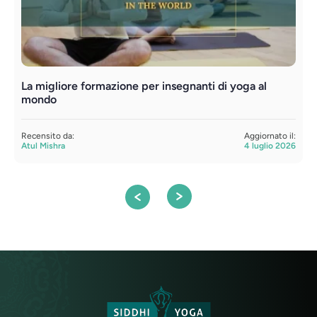
La migliore formazione per insegnanti di yoga al
F
mondo
t
Recensito da:
Aggiornato il:
R
Atul Mishra
4 luglio 2026
S