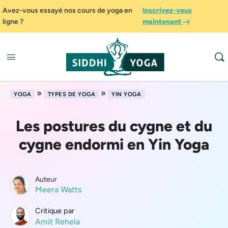
Avez-vous essayé nos cours de yoga en
Inscrivez-vous
ligne ?
maintenant
»
»
YOGA
TYPES DE YOGA
YIN YOGA
Les postures du cygne et du
cygne endormi en Yin Yoga
Auteur
Meera Watts
Critique par
Amit Rehela