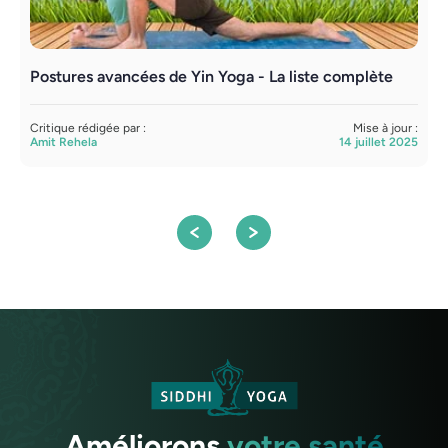
Postures avancées de Yin Yoga - La liste complète
U
d
Critique rédigée par :
Mise à jour :
Amit Rehela
14 juillet 2025
C
A
Améliorons
votre santé