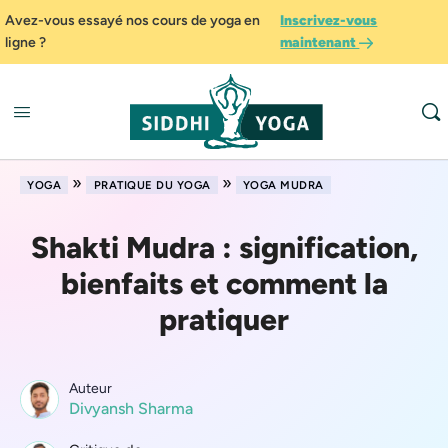
Avez-vous essayé nos cours de yoga en
Inscrivez-vous
ligne ?
maintenant
»
»
YOGA
PRATIQUE DU YOGA
YOGA MUDRA
Shakti Mudra : signification,
bienfaits et comment la
pratiquer
Auteur
Divyansh Sharma