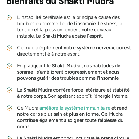
Bienfaits du
Shakti Mudra
L'instabilité cérébrale est la principale cause des
troubles du sommeil et de l'insomnie. Le stress, la
tension et la pression rendent notre cerveau
instable.
Le Shakti
Mudra
apaise l'esprit.
Ce
mudra
également
notre système nerveux
, qui est
directement lié à notre esprit.
En pratiquant
le Shakti
Mudra
,
nos habitudes de
sommeil s'améliorent progressivement et nous
pouvons guérir des troubles comme l'insomnie.
Le Shakti
Mudra
confère force intérieure et stabilité
à notre corps
. Son
apaisant
accroît l'énergie interne.
Ce
Mudra
améliore le système immunitaire
et rend
notre corps plus sain et plus en forme.
Ce Mudra
contribue également à soigner toute faiblesse du
corps
.
Le Shakti
Mudra
est conçu pour que
le prana circule