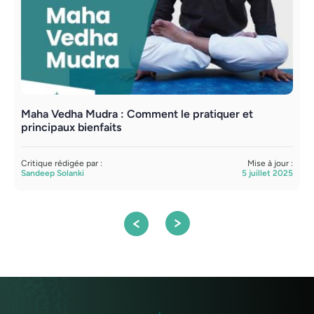
Maha Vedha Mudra : Comment le pratiquer et
P
principaux bienfaits
p
Critique rédigée par :
Mise à jour :
C
Sandeep Solanki
5 juillet 2025
S