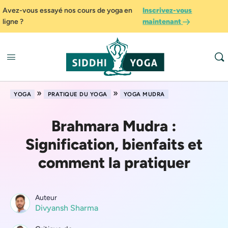
Avez-vous essayé nos cours de yoga en
Inscrivez-vous
ligne ?
maintenant
»
»
YOGA
PRATIQUE DU YOGA
YOGA MUDRA
Brahmara Mudra :
Signification, bienfaits et
comment la pratiquer
Auteur
Divyansh Sharma