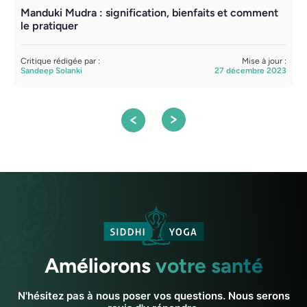
Manduki Mudra : signification, bienfaits et comment
Y
le pratiquer
p
Critique rédigée par :
Mise à jour :
C
Sandeep Solanki
27 décembre 2023
S
Améliorons
votre santé
N'hésitez pas à nous poser vos questions. Nous serons