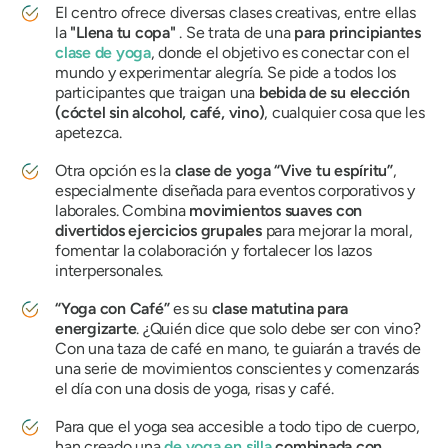
El centro ofrece diversas clases creativas, entre ellas
la
"Llena tu copa"
. Se trata de una
para principiantes
clase de yoga
, donde el objetivo es conectar con el
mundo y experimentar alegría. Se pide a todos los
participantes que traigan una
bebida de su elección
(cóctel sin alcohol, café, vino)
, cualquier cosa que les
apetezca.
Otra opción es la
clase de yoga “Vive tu espíritu”
,
especialmente diseñada para eventos corporativos y
laborales. Combina
movimientos suaves con
divertidos ejercicios grupales
para mejorar la moral,
fomentar la colaboración y fortalecer los lazos
interpersonales.
“Yoga con Café”
es su
clase matutina para
energizarte
. ¿Quién dice que solo debe ser con vino?
Con una taza de café en mano, te guiarán a través de
una serie de movimientos conscientes y comenzarás
el día con una dosis de yoga, risas y café.
Para que el yoga sea accesible a todo tipo de cuerpo,
han creado una
de yoga en silla
combinada con