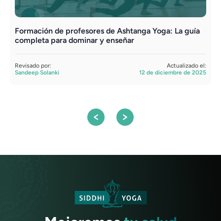
Formación de profesores de Ashtanga Yoga: La guía
L
completa para dominar y enseñar
R
A
Revisado por:
Actualizado el:
Sandeep Solanki
12 de diciembre de 2025