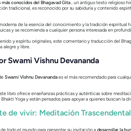
s más conocidos del Bhagavad Gita
, un antiguo texto religioso h
ción tradicional, es reconocido por su sabiduría y contenido espiri
oderna de la esencia del conocimiento y la tradición espiritual h
guicas y se recomienda a cualquier persona interesada en profundiz
enido y espíritu originales, este comentario y traducción del Bhaga
alegre y libre.
or Swami Vishnu Devananda
 de
Swami Vishnu Devananda
es el más recomendado para cualquie
este libro ofrece enseñanzas prácticas y auténticas sobre medit
Bhakti Yoga y están pensados ​​para apoyar a quienes buscan la div
arte de vivir: Meditación Trascendenta
es de todo el mundo para presentar su invitación a
desarrollar la h