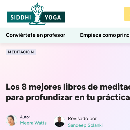
Conviértete en profesor
Empieza como princ
7 días de bienestar
Blog
Aprender
MEDITACIÓN
Los 8 mejores libros de medita
para profundizar en tu práctica
Autor
Revisado por
Meera Watts
Sandeep Solanki