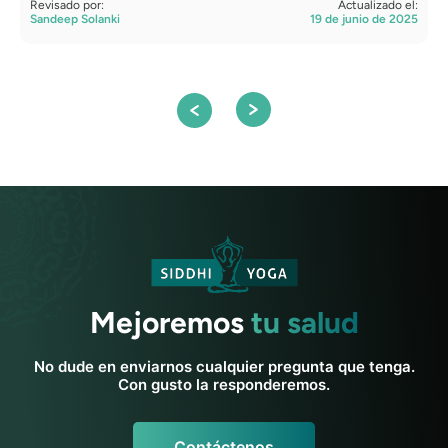
Revisado por:
Actualizado el:
R
Sandeep Solanki
19 de junio de 2025
S
Mejoremos
tu salud
No dude en enviarnos cualquier pregunta que tenga.
Con gusto la responderemos.
Contáctenos