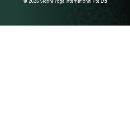
© 2026 Siddhi Yoga International Pte Ltd