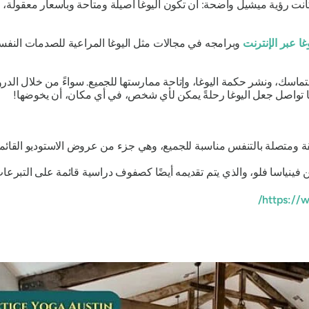
ت رؤية ميشيل واضحة: أن تكون اليوغا أصيلة ومتاحة وبأسعار معقولة، من 
ا عبر الإنترنت
وبرامجه في مجالات مثل اليوغا المراعية للصدمات النفسية، 
ماسك، ونشر حكمة اليوغا، وإتاحة ممارستها للجميع. سواءً من خلال الد
إنها تواصل جعل اليوغا رحلةً يمكن لأي شخص، في أي مكان، أن يخوضها!
 ومتصلة بالتنفس مناسبة للجميع، وهي جزء من عروض الاستوديو القائمة
 فينياسا فلو، والذي يتم تقديمه أيضًا كصفوف دراسية قائمة على التبرعات