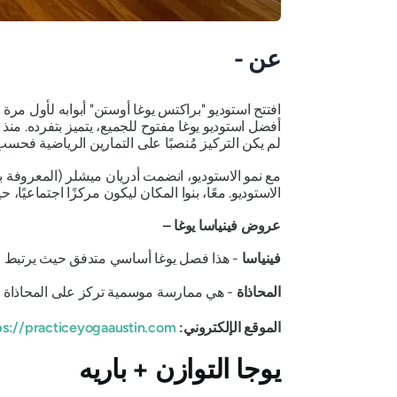
عن -
أفضل استوديو يوغا مفتوح للجميع، يتميز بتفرده. من
لم يكن التركيز مُنصبًا على التمارين الرياضية فح
مع نمو الاستوديو، انضمت أدريان ميشلر (المعروفة ب
الاستوديو. معًا، بنوا المكان ليكون مركزًا اجتماعيًا،
عروض فينياسا يوغا –
فينياسا
- هذا فصل يوغا أساسي متدفق حيث يرتبط 
المحاذاة
- هي ممارسة موسمية تركز على المحاذاة 
الموقع الإلكتروني:
https://practiceyogaaustin.com/
يوجا التوازن + باريه