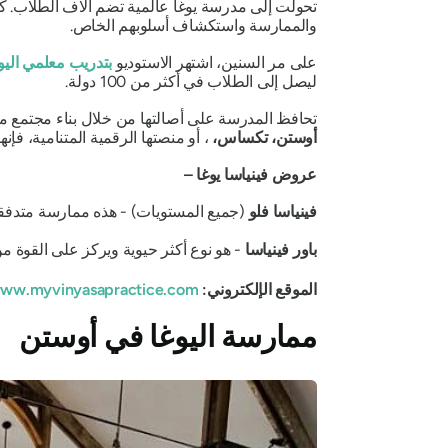
تحولت إلى مدرسة يوغا عالمية تضم آلاف الطلاب. كان
والممارسة واستكشاف أسلوبهم الخاص.
على مر السنين، اشتهر الاستوديو
بتدريب معلمي اليوغ
ليصل إلى الطلاب في أكثر من 100 دولة.
تحافظ المدرسة على أصالتها من خلال بناء مجتمع مت
أوستن، تكساس،
، أو منصتها الرقمية المتنامية، ف
عروض فينياسا يوغا –
فينياسا فلو
(جميع المستويات) - هذه ممارسة متدفقة
باور فينياسا
- هو نوع أكثر حيوية ويركز على القوة من
الموقع الإلكتروني:
https://www.myvinyasapractice.com/
ممارسة اليوغا في أوستن