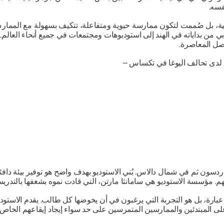
فسه.
ية، بل صُممت لتكون ممارسة حيوية ومتفاعلة، تتكيف بسهولة مع الممار
ي من بداياته في الهند إلى استوديوهات ومجتمعات في جميع أنحاء العالم. 
واصل المعاصرة.
ة لدى تحالف اليوغا في تكساس –
غا عام ٢٠٠٩، بدايةً في ريتشاردسون ثم في شمال دالاس. بُني الاستوديو بهدف واضح هو توفير 
. مؤسسة الاستوديو هي سامانثا مارتن، التي قادت نموه بشغفها بالتدري
ارة، بل هو التجربة التي يرغبون في أن يخوضها كل طالب. يقدم الاستو
لى المبتدئين والممارسين المتمرسين على حد سواء إيجاد إيقاعهم الخاص.