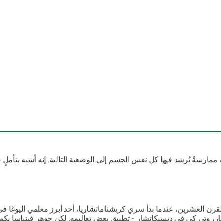
 ممارسةٌ يُرشد فيها كل نفس الجسم إلى الوضعية التالية. إنه أشبه بتأملٍ
 القرن العشرين، عندما بدأ سري كريشناماتشاريا، أحد أبرز معلمي اليوغا 
ار، وتي كي في ديسيكاتشار - تطبيق بعض تعاليمه. لكن جوهر فينياسا يك