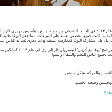
افتتح استوديو "براكتس يوغا أوستن" أبوابه لأول مرة عام ٢٠١٣ في الجانب الشرقي من مدينة أوستن
ذ البداية، كانت جميع الحصص تعتمد على التبرعات، مما جعل اليوغا عالية
سب، بل على مشاركة اليوغا كممارسة عميقة وذات مغزى تُساعد الناس على
برنامج
"يوغا مع أدريان
") وستروان فاز إلى 
 حيث يجتمع الناس للتعلم والشفاء والنمو!
التنفس والحركة بشكل مستمر.
وتحسين وضعية الجسم.