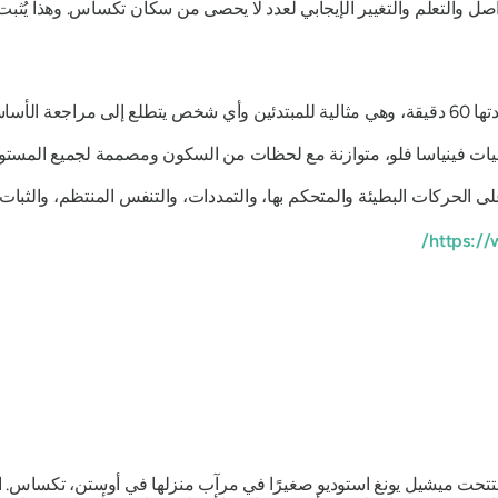
واصل والتعلم والتغيير الإيجابي لعدد لا يحصى من سكان تكساس. وهذا يُثبت أ
مراجعة الأساسيات.
لى الحركات البطيئة والمتحكم بها، والتمددات، والتنفس المنتظم، والثبات
 لليوغا (فينياسا) عام ٢٠١٦، عندما افتتحت ميشيل يونغ استوديو صغيرًا في مرآب منزلها في 