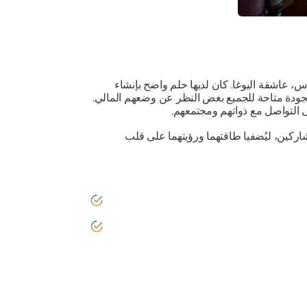
، بتأسيس من ري كارديناس، عاشقة اليوغا. كان لديها حلم واضح بإنشاء
 الجودة متاحة للجميع بغض النظر عن وضعهم المالي.
 التواصل مع ذواتهم ومجتمعهم.
ري في عام ٢٠١٩ كمالكين مشاركين، ليُضفيا طاقتهما ورؤيتهما على قلب