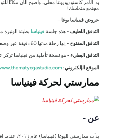
بدأ الأمر كاستوديو يوغا محلي، وأصبح الآن مكانًا للت
مجتمع متماسك!
عروض فينياسا يوغا –
التدفق اللطيف -
هذه جلسة
فينياسا
بطيئة الوتيرة مدتها 60 دقيقة، وهي مثالية للمبتدئين وأي شخص يتطلع إلى 
التدفق المفتوح -
إنها رحلة مدتها 60 دقيقة عبر وضعيات فينياسا فلو، متوازنة مع لحظات من السكون ومصممة لجميع المستويات والأعمار.
التدفق البطيء -
هو نسخة تأملية من فينياسا تركز ع
الموقع الإلكتروني:
https://www.thematyogastudio.com/
ممارستي لحركة فينياسا
عن -
بدأت ممارستي