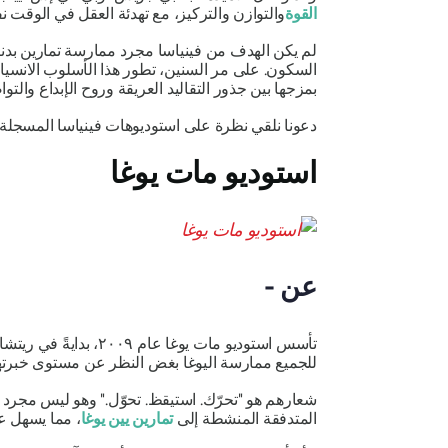
القوة
والتوازن والتركيز، مع تهدئة العقل في الوقت ن
لم يكن الهدف من فينياسا مجرد ممارسة تمارين بدن
السكون. على مر السنين، تطور هذا الأسلوب الانسياب
بمزجها بين جذور التقاليد العريقة وروح الإبداع والت
دعونا نلقي نظرة على استوديوهات فينياسا المسجل
استوديو مات يوغا
عن -
تأسس استوديو مات يو
للجميع ممارسة اليوغا بغض النظر عن مستوى خبرتهم
شعارهم هو
"تحرّك. استيقظ. تحوّل."
وهو ليس مجرد عب
المتدفقة المنشطة إلى
تمارين يين يوغا
، مما يسهل ع