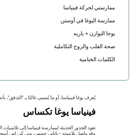
ممارستي لحركة فينياسا
ممارسة اليوغا في أوستن
يوجا التوازن + باريه
صحة القلب والروح التكاملية
الكلمات الختامية
يُعرف يوغا فينياسا، أو ما يُسمى غالبًا بـ
"التدفق"،
بأنه
فينياسا يوغا تكساس
تعود الجذور الحديثة لممارسة فينياسا إلى ثلاثينيات
وقد واصل تلاميذه - باتابي جويس، وبي كي إس أيينج