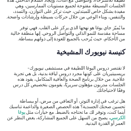
لطيفة للاسترخاء، والتواصل مع الذات، وإيجاد السلام الداخلي. هذه
الجلسات البسيطة مفتوحة لجميع مستويات الممارسين، وهي
مفيدة بشكل خاص للمبتدئين، حيث تركز على التوازن، والتمدد،
والتنفس، وبناء الوعي من خلال حركات بسيطة وإرشادات واضحة.
ما يُميّز جاي يوغا هو نهجها الذي يركز على القلب. فهي توفر
مساحة مقدسة للنمو الذاتي والتواصل الروحي. إنها منطقة خالية
من الأحكام، حيث يُرحب بالجميع للعودة إلى ذواتهم ببساطة.
كنيسة نيويورك المشيخية
لا تقتصر دروس اليوغا اللطيفة في مستشفى نيويورك-
بريسبيتيريان على كونها مجرد دروس لياقة بدنية، بل هي تجربة
علاجية. من خلال برنامج الصحة والعافية المتكامل، يقود هذه
الجلسات مدربون مؤهلون سريريًا، يقومون بتخصيص كل درس
وفقًا لاحتياجاتك.
هل ترغب في إدارة التوتر، أو التعافي من مرض، أو ببساطة
تحسين صحتك الجسدية؟ هذه الحصص الصغيرة والداعمة تناسبك
أينما كنت، وتوفر لك ما تحتاجه بالضبط. مع خيارات مثل
يوغا
الكرسي
، يصبح من السهل على الجميع المشاركة، بغض النظر عن
العمر أو القدرة البدنية.