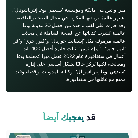
ميرا واتس هي مالكة ومؤسسة "سيدهي يوغا إنترناشونال".
تشتهر عالميًا بريادتها الفكرية في مجال الصحة والعافية،
وقد حازت على لقب واحدة من أفضل 20 مدونة يوغا
عالمية. نُشرت كتاباتها عن الصحة الشاملة في مجلات
عالمية مرموقة مثل "إيليفانت جورنال" و"كيور جوي" و"فن
تايمز جايد" و"أو إم تايمز". نالت جائزة أفضل 100 رائد
أعمال في سنغافورة عام 2022. تعمل ميرا كمعلمة يوغا
ومعالجة، لكنها تُركز حاليًا بشكل أساسي على إدارة
"سيدهي يوغا إنترناشونال"، وكتابة المدونات، وقضاء وقت
ممتع مع عائلتها في سنغافورة.
قد
يعجبك أيضاً