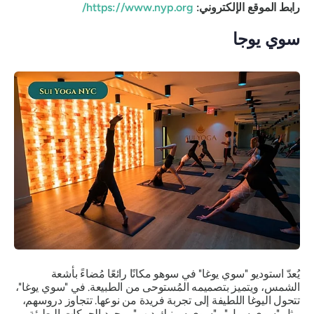
رابط الموقع الإلكتروني:
https://www.nyp.org/
سوي يوجا
يُعدّ استوديو "سوي يوغا" في سوهو مكانًا رائعًا مُضاءً بأشعة
الشمس، ويتميز بتصميمه المُستوحى من الطبيعة. في "سوي يوغا"،
تتحول اليوغا اللطيفة إلى تجربة فريدة من نوعها. تتجاوز دروسهم،
مثل "سوي سول" و"سوي سونيك ديب"، مجرد الحركات البطيئة،