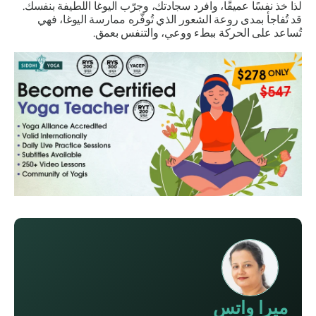
لذا خذ نفسًا عميقًا، وافرد سجادتك، وجرّب اليوغا اللطيفة بنفسك.
قد تُفاجأ بمدى روعة الشعور الذي تُوفّره ممارسة اليوغا، فهي
تُساعد على الحركة ببطء ووعي، والتنفس بعمق.
ميرا واتس