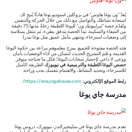
يُعدّ "ون يوغا هاوس" في بروكلين استوديو يوغا هادئًا يُتيح لك
استعادة نشاطك والتواصل مع ذاتك من خلال الحركة والتنفس.
وتُقدّم حصة "ثيرابيوتيك ون" لليوغا اللطيفة رحلةً مدتها 75 دقيقة
من الشفاء والسكينة. تبدأ الحصة بتدفق بطيء، ثم تنتقل بسلاسة
إلى وضعيات استرخاء، وتنتهي بتأمل عميق مثل يوغا نيدرا.
هذه الحصة مفتوحة للجميع. يمزج معلموهم ببراعة بين حكمة اليوغا
القديمة وعلم التشريح الحديث لتتمكن من أداء الوضعيات بأمان
ووعي. لا داعي لإحضار سجادات اليوغا؛ فكل ما تحتاجه متوفر.
حصص اليوغا اللطيفة والترميمية في نيويورك
الطريقة الأمثل
للاسترخاء، وتجديد النشاط، والاهتمام بنفسك بحب وراحة.
رابط الموقع الإلكتروني:
https://oneyogahouse.com/
مدرسة جاي يوغا
تقدم مدرسة جاي يوغا في سلينجيرلاندز، نيويورك، دروس يوغا