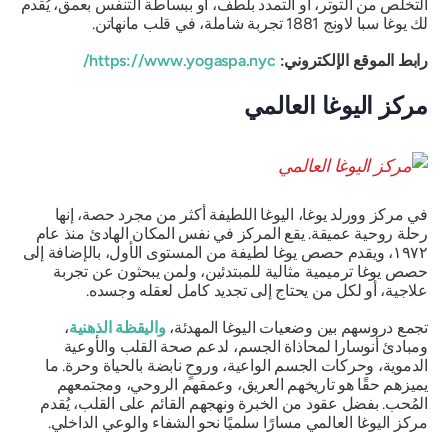
التخلص من التوتر، أو التمدد بلطف، أو ببساطة التنفس بعمق، يُقدم
لك يوغا سبا لاونج 1881 تجربة شاملة، في قلب مانهاتن.
رابط الموقع الإلكتروني:
https://www.yogaspa.nyc/
مركز اليوغا العالمي
في مركز وورلد يوغا، اليوغا اللطيفة أكثر من مجرد حصة، إنها
رحلة روحية عميقة. يقع المركز في نفس المكان الهادئ منذ عام
١٩٧٢، ويقدم حصص يوغا لطيفة من المستوى الأول، بالإضافة إلى
حصص يوغا ترميمية مثالية للمبتدئين، ولمن يبحثون عن تجربة
علاجية، أو لكل من يحتاج إلى تجديد كامل لعقله وجسده.
تجمع دروسهم بين وضعيات اليوغا المهدئة،
واليقظة الذهنية
،
ومبادئ أنوسارا لمحاذاة الجسم، لدعم صحة القلب والأوعية
الدموية، وحركات الجسم الواعية، وروحٍ نابضة بالحياة وحرة. ما
يميزهم حقًا هو تاريخهم العريق، وعمقهم الروحي، ومجتمعهم
المُحب. بفضل عقود من الخبرة ونهجهم القائم على القلب، يُقدم
مركز اليوغا العالمي مسارًا سلميًا نحو الشفاء والوعي الداخلي.