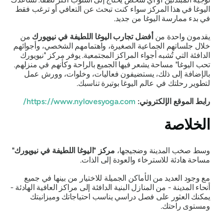
اليوغا في هذا المركز سواء كنت تبحث عن التعافي أو ترغب فقط
في بدء ممارسة اليوغا من جديد.
يقدمون واحدة من
أفضل تجارب اليوغا اللطيفة في نيويورك
من
خلال جلساتهم الجماعية الصغيرة، واهتمامهم الشخصي، وأجوائهم
الدافئة التي تُشبه أجواء المراكز المجتمعية. يوفر مركز "نيويورك
تحب اليوغا" مساحة يشعر فيها الجميع بالراحة وكأنهم في منزلهم.
بالإضافة إلى ذلك، يستضيفون فعاليات، وخلوات، وورش عمل
لتطوير رحلتك في عالم اليوغا بوتيرة تناسبك.
رابط الموقع الإلكتروني:
https://www.nylovesyoga.com/
الخلاصة
وسط صخب المدينة وضجيجها،
مركز "اليوغا اللطيفة في نيويورك"
مساحة هادئة للاسترخاء والعودة إلى الذات.
مع وجود العديد من الأماكن الجميلة للاختيار من بينها في جميع
أنحاء المدينة - من المنازل البنية الدافئة إلى مراكز العافية الهادئة -
يمكنك العثور على فصل دراسي يناسب احتياجاتك وميزانيتك
ومستوى راحتك.