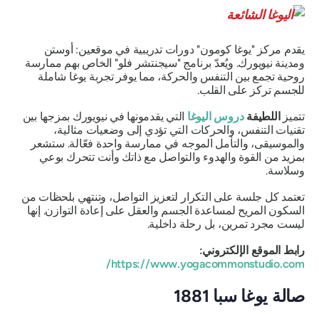
يقدم مركز "يوغا كومون" دورات تدريبية في موقعين: أوستن
ومدينة نيويورك. ويُعدّ برنامج "سيجنتشر فلو" الخاص بهم ممارسة
روحية تجمع بين التنفس والحركة، مما يوفر تجربة يوغا شاملة
للجسم تركز على القلب.
تتميز
اللطيفة
دروس اليوغا
التي يقدمونها في نيويورك بمزجها بين
تقنيات التنفس، والحركات التي تؤدي إلى وضعيات مثالية،
والموسيقى، والتأمل الموجه في ممارسة واحدة فعّالة. ستشعر
بمزيد من القوة والهدوء والتواصل مع ذاتك وأنت تتحرك بوعي
وسلاسة.
تعتمد كل جلسة على التكرار لتعزيز التواصل، وتنتهي بلحظات من
السكون المريح لمساعدة الجسم والعقل على إعادة التوازن. إنها
ليست مجرد تمرين، بل رحلة داخلية.
رابط الموقع الإلكتروني:
https://www.yogacommonstudio.com/
صالة يوغا سبا 1881