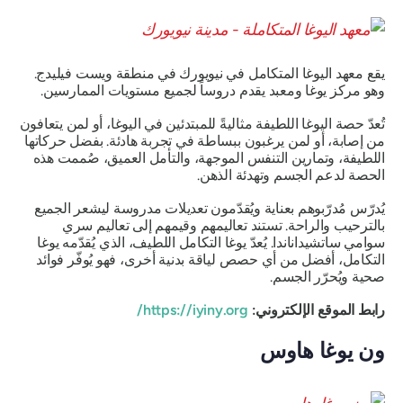
يقع معهد اليوغا المتكامل في نيويورك في منطقة ويست فيليدج.
وهو مركز يوغا ومعبد يقدم دروساً لجميع مستويات الممارسين.
تُعدّ حصة اليوغا اللطيفة مثاليةً للمبتدئين في اليوغا، أو لمن يتعافون
من إصابة، أو لمن يرغبون ببساطة في تجربة هادئة. بفضل حركاتها
اللطيفة، وتمارين التنفس الموجهة، والتأمل العميق، صُممت هذه
الحصة لدعم الجسم وتهدئة الذهن.
يُدرّس مُدرّبوهم بعناية ويُقدّمون تعديلات مدروسة ليشعر الجميع
بالترحيب والراحة. تستند تعاليمهم وقيمهم إلى تعاليم سري
سوامي ساتشيداناندا. يُعدّ يوغا التكامل اللطيف، الذي يُقدّمه يوغا
التكامل، أفضل من أي حصص لياقة بدنية أخرى، فهو يُوفّر فوائد
صحية ويُحرّر الجسم.
رابط الموقع الإلكتروني:
https://iyiny.org/
ون يوغا هاوس