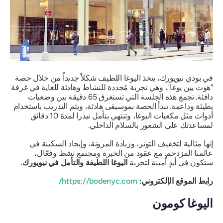
في بودي نيويورك، يتخذ اليوغا اللطيف شكلاً جديداً من خلال حصة
"هوت يين يوغا"، وهي تجربة مُجددة للنشاط وهادئة للغاية في غرفة
دافئة. تجمع هذه الجلسة التي تستغرق 65 دقيقة بين وضعيات
بطيئة وداعمة. تبدأ الحصة بموسيقى هادئة، ويتم التدريب باستخدام
أدوات مثل مكعبات اليوغا، وتنتهي بتأمل نيدرا لمدة 10 دقائق
لمساعدتك على الشعور بالسلام الداخلي.
إنها مثالية لتخفيف التوتر، وزيادة المرونة، وإيجاد السكينة في
عالمنا المزدحم. مع عقود من الخبرة ومجتمع نشط وفعّال،
ستكون في أيدٍ أمينة لتجربة
اليوغا اللطيفة والتأمل في نيويورك.
رابط الموقع الإلكتروني:
https://bodenyc.com/
اليوغا كومون