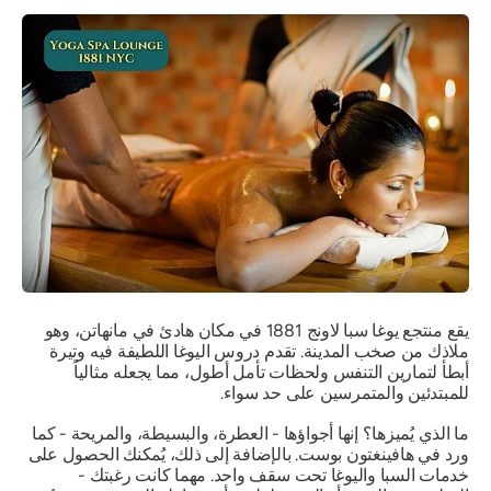
يقع منتجع يوغا سبا لاونج 1881 في مكان هادئ في مانهاتن، وهو
ملاذك من صخب المدينة. تقدم دروس اليوغا اللطيفة فيه وتيرة
أبطأ لتمارين التنفس ولحظات تأمل أطول، مما يجعله مثالياً
للمبتدئين والمتمرسين على حد سواء.
ما الذي يُميزها؟ إنها أجواؤها - العطرة، والبسيطة، والمريحة - كما
ورد في هافينغتون بوست. بالإضافة إلى ذلك، يُمكنك الحصول على
خدمات السبا واليوغا تحت سقف واحد. مهما كانت رغبتك -