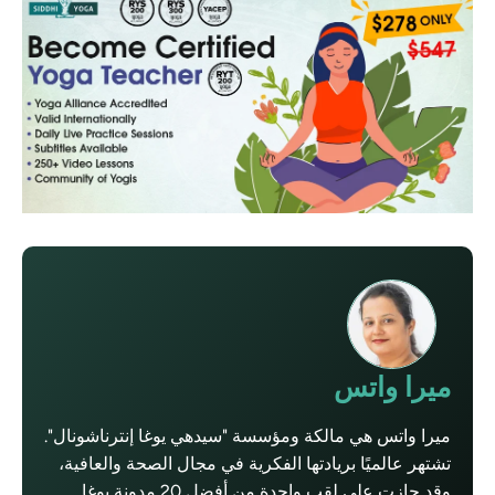
ميرا واتس
ميرا واتس هي مالكة ومؤسسة "سيدهي يوغا إنترناشونال".
تشتهر عالميًا بريادتها الفكرية في مجال الصحة والعافية،
وقد حازت على لقب واحدة من أفضل 20 مدونة يوغا