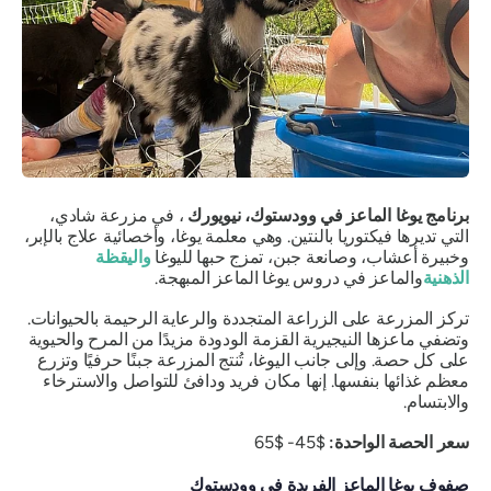
برنامج يوغا الماعز في وودستوك، نيويورك
، في مزرعة شادي،
التي تديرها فيكتوريا بالنتين. وهي معلمة يوغا، وأخصائية علاج بالإبر،
وخبيرة أعشاب، وصانعة جبن، تمزج حبها لليوغا
واليقظة
الذهنية
والماعز في دروس يوغا الماعز المبهجة.
تركز المزرعة على الزراعة المتجددة والرعاية الرحيمة بالحيوانات.
وتضفي ماعزها النيجيرية القزمة الودودة مزيدًا من المرح والحيوية
على كل حصة. وإلى جانب اليوغا، تُنتج المزرعة جبنًا حرفيًا وتزرع
معظم غذائها بنفسها. إنها مكان فريد ودافئ للتواصل والاسترخاء
والابتسام.
سعر الحصة الواحدة:
$45- $65
صفوف يوغا الماعز الفريدة في وودستوك