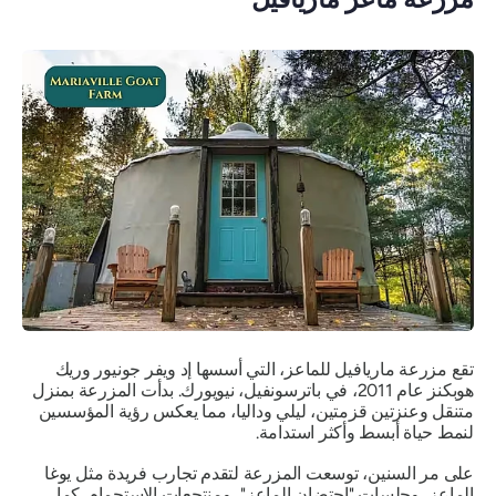
تقع مزرعة ماريافيل للماعز، التي أسسها إد ويفر جونيور وريك
هوبكنز عام 2011، في باترسونفيل، نيويورك. بدأت المزرعة بمنزل
متنقل وعنزتين قزمتين، ليلي وداليا، مما يعكس رؤية المؤسسين
لنمط حياة أبسط وأكثر استدامة.
على مر السنين، توسعت المزرعة لتقدم تجارب فريدة مثل يوغا
الماعز، وجلسات "احتضان الماعز"، ومنتجعات الاستجمام. كما