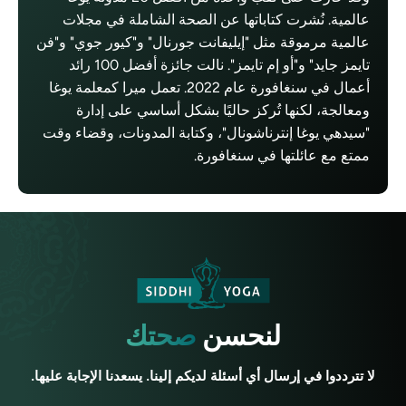
عالمية. نُشرت كتاباتها عن الصحة الشاملة في مجلات
عالمية مرموقة مثل "إيليفانت جورنال" و"كيور جوي" و"فن
تايمز جايد" و"أو إم تايمز". نالت جائزة أفضل 100 رائد
أعمال في سنغافورة عام 2022. تعمل ميرا كمعلمة يوغا
ومعالجة، لكنها تُركز حاليًا بشكل أساسي على إدارة
"سيدهي يوغا إنترناشونال"، وكتابة المدونات، وقضاء وقت
ممتع مع عائلتها في سنغافورة.
لنحسن
صحتك
لا تترددوا في إرسال أي أسئلة لديكم إلينا. يسعدنا الإجابة عليها.