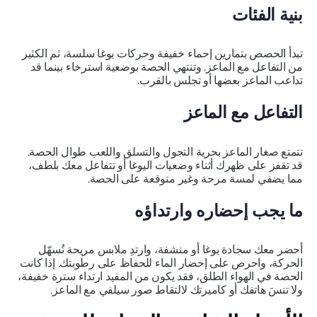
بنية الفئات
تبدأ الحصص بتمارين إحماء خفيفة وحركات يوغا سلسة، ثم الكثير
من التفاعل مع الماعز. وتنتهي الحصة بوضعية استرخاء بينما قد
تداعب الماعز بعضها أو تجلس بالقرب.
التفاعل مع الماعز
تتمتع صغار الماعز بحرية التجول والتسلق واللعب طوال الحصة.
قد تقفز على ظهرك أثناء وضعيات اليوغا أو تتفاعل معك بلطف،
مما يضفي لمسة مرحة وغير متوقعة على الحصة.
ما يجب إحضاره وارتداؤه
أحضر معك سجادة يوغا أو منشفة، وارتدِ ملابس مريحة تُسهّل
الحركة، واحرص على إحضار الماء للحفاظ على رطوبتك. إذا كانت
الحصة في الهواء الطلق، فقد يكون من المفيد ارتداء سترة خفيفة،
ولا تنسَ هاتفك أو كاميرتك لالتقاط صور سيلفي مع الماعز.