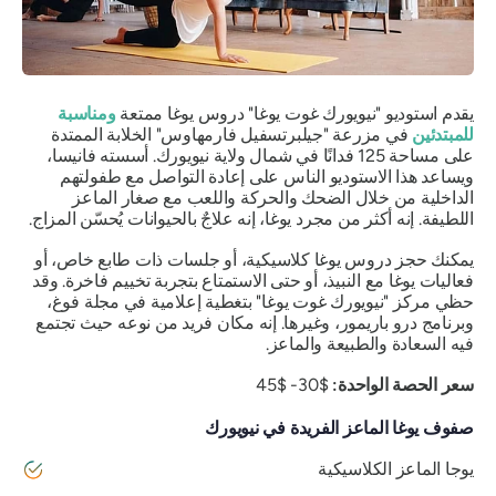
يقدم استوديو "نيويورك غوت يوغا" دروس يوغا ممتعة
ومناسبة
للمبتدئين
في مزرعة "جيلبرتسفيل فارمهاوس" الخلابة الممتدة
على مساحة 125 فدانًا في شمال ولاية نيويورك. أسسته فانيسا،
ويساعد هذا الاستوديو الناس على إعادة التواصل مع طفولتهم
الداخلية من خلال الضحك والحركة واللعب مع صغار الماعز
اللطيفة. إنه أكثر من مجرد يوغا، إنه علاجٌ بالحيوانات يُحسّن المزاج.
يمكنك حجز دروس يوغا كلاسيكية، أو جلسات ذات طابع خاص، أو
فعاليات يوغا مع النبيذ، أو حتى الاستمتاع بتجربة تخييم فاخرة. وقد
حظي مركز "نيويورك غوت يوغا" بتغطية إعلامية في مجلة فوغ،
وبرنامج درو باريمور، وغيرها. إنه مكان فريد من نوعه حيث تجتمع
فيه السعادة والطبيعة والماعز.
سعر الحصة الواحدة:
$30- $45
صفوف يوغا الماعز الفريدة في نيويورك
يوجا الماعز الكلاسيكية