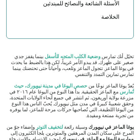
الأسئلة الشائعة والنصائح للمبتدئين
الخلاصة
تخيّل أنك تمارس
وضعية الكلب المتجه للأسفل
بينما يقفز جدي
صغير على ظهرك. قد يبدو الأمر غريباً، لكن هذا بالضبط ما يحدث
في يوغا الماعز. تتجول الماعز وتلعب، وأحياناً حتى تحتضنك بينما
تمارس تمارين التمدد والتنفس.
يُعدّ يوغا الماعز نوعًا من
حصص اليوغا في مدينة نيويورك، حيث
تُمارس
مع الماعز الحقيقية. بدأ هذا النوع من اليوغا عام ٢٠١٦ في
مزرعة بولاية أوريغون، ثم انتشر في جميع أنحاء الولايات المتحدة،
وحقق شعبيةً كبيرةً في مدن مثل نيويورك. يُحبّ الناس هذا النوع
من اليوغا اللطيفة، التي تُصاحبها حركات مرحة للماعز، لما يوفره
من تجربة ممتعة ومفيدة.
يوغا الماعز في نيويورك
وسيلة رائعة
لتخفيف التوتر
وإضفاء جوّ من
المرح على سكان المدن المرهقين والمتوترين. يلجأ الكثيرون إلى
ممارسة اليوغا مع الماعز في نيويورك
لمجرد الابتسام والاسترخاء