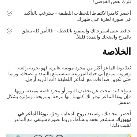
تترك بعض الفوضى!
أحضر كاميرا لالتقاط اللحظات اللطيفة - سترغب بالتأكيد
في صورة لعنزة على ظهرك.
حافظ على استرخائك واستمتع باللحظة - فالأمر كله يتعلق
بالمرح والضحك والتمدد قليلاً.
الخلاصة
يُعدّ يوغا الماعز أكثر من مجرد موضة عابرة، فهو تجربة رائعة
وهروب ممتع إلى حياة المزرعة. ستستمتع بالتمدد والضحك، وربما
حتى تكوين صداقات مع الماعز اللطيفة ذات الأربع أرجل.
سواء كنت تبحث عن تخفيف التوتر أو مجرد قصة ممتعة ترويها،
فإن يوغا الماعز توفر لك كليهما. إنها مرحة، ومريحة، ومؤثرة بشكل
مدهش.
أحضر سجادتك، واستعد بروح الدعابة، وجرّب
يوغا الماعز في
نيويورك
. ستشعر بخفة ونشاط، وربما بصورة سيلفي مع الماعز
لتثبت ذلك!