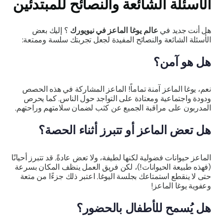
الأسئلة الشائعة والنصائح للمبتدئين
هل أنت جديد في
عالم يوغا الماعز
في نيويورك
؟ إليك بعض
الأسئلة الشائعة والنصائح المفيدة لجعل تجربتك سلسة وممتعة:
هل هو آمن؟
نعم، يوغا الماعز آمنة تماماً! الماعز المشاركة في هذه الحصص
ودودة واجتماعية ومعتادة على التواجد حول الناس. كما يحرص
المدربون على مراقبة الجميع عن كثب لضمان سلامتهم وراحتهم.
هل تعض الماعز أو تتبرز أثناء الحصة؟
الماعز حيوانات فضولية لكنها لطيفة، ولا تعض عادةً. قد تتبرز أحيانًا
(فهذه طبيعة الحيوانات!)، لكن فريق العمل ينظف المكان بسرعة
حتى لا ينقطع استمتاعك بجلسة اليوغا. اعتبر ذلك جزءًا من متعة
وعفوية يوغا الماعز!
هل يُسمح للأطفال بالحضور؟