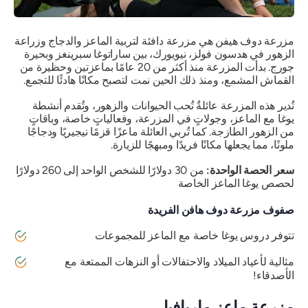
مزرعة دوف هيفن هي مزرعة دافئة لتربية الماعز والدجاج وزراعة
الزهور في هدسون فولز، نيويورك، بين ساراتوغا سبرينغز وبحيرة
جورج. بدأت المزرعة منذ أكثر من 20 عامًا بماعزتين وحظيرة من
القماش المشمع، ومنذ ذلك الحين نمت لتصبح مكانًا هادئًا للتجمع.
تُدير هذه المزرعة عائلةٌ تُحب الحيوانات والزهور، وتُقدم أنشطة
يوغا مع الماعز، وجولاتٍ في المزرعة، وفعالياتٍ خاصة، وباقاتٍ
من الزهور الطازجة. كما تُربي العائلة ماعزًا قزمًا نيجيريًا ودجاجًا
ملونًا، مما يجعلها مكانًا فريدًا ومبهجًا للزيارة.
سعر الحصة الواحدة:
من 30 دولارًا للشخص الواحد إلى 260 دولارًا
لحصص يوغا الماعز الخاصة
صفوف مزرعة دوف هافن الفريدة
تتوفر دروس يوغا خاصة مع الماعز للمجموعات
مثالية لأعياد الميلاد والاحتفالات أو النزهات الممتعة مع
الأصدقاء!
مزرعة ماعز ماريافيل