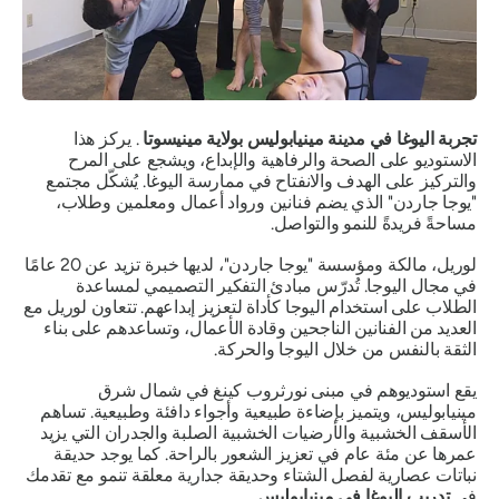
تجربة اليوغا في مدينة مينيابوليس بولاية مينيسوتا
. يركز هذا
الاستوديو على الصحة والرفاهية والإبداع، ويشجع على المرح
والتركيز على الهدف والانفتاح في ممارسة اليوغا. يُشكّل مجتمع
"يوجا جاردن" الذي يضم فنانين ورواد أعمال ومعلمين وطلاب،
مساحةً فريدةً للنمو والتواصل.
لوريل، مالكة ومؤسسة "يوجا جاردن"، لديها خبرة تزيد عن 20 عامًا
في مجال اليوجا. تُدرّس مبادئ التفكير التصميمي لمساعدة
الطلاب على استخدام اليوجا كأداة لتعزيز إبداعهم. تتعاون لوريل مع
العديد من الفنانين الناجحين وقادة الأعمال، وتساعدهم على بناء
الثقة بالنفس من خلال اليوجا والحركة.
يقع استوديوهم في مبنى نورثروب كينغ في شمال شرق
مينيابوليس، ويتميز بإضاءة طبيعية وأجواء دافئة وطبيعية. تساهم
الأسقف الخشبية والأرضيات الخشبية الصلبة والجدران التي يزيد
عمرها عن مئة عام في تعزيز الشعور بالراحة. كما يوجد حديقة
نباتات عصارية لفصل الشتاء وحديقة جدارية معلقة تنمو مع تقدمك
في
تدريب اليوغا في مينيابوليس.