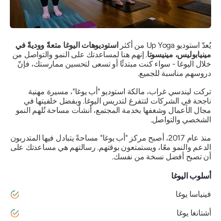
يُعدّ استوديو Up Yoga من أكثر
استوديوهات اليوغا متعةً ووديةً في
مينيابوليس، مينيسوتا
. إنهم هنا لمساعدتك على النمو والتواصل من
خلال اليوغا - سواء كنت مبتدئًا أو تسعى لتحسين ممارستك، فإنّ
دروسهم مناسبة للجميع.
تركت ليندسي غراب، مالكة استوديو "أب يوغا"، مسيرة مهنية
ناجحة في الشركات لتتفرغ لتدريس اليوغا. وبفضل خلفيتها في
مجال الأعمال وشغفها بخدمة المجتمع، أنشأت مساحة تُلهم النمو
الشخصي والتواصل.
منذ عام 2017، أصبح مركز "أب يوغا" مساحةً يتبادل فيها المتدربون
الدعم والنمو معًا، ويستمتعون بوقتهم. رسالتهم هي مساعدتك على
أن تصبح أفضل نسخة من نفسك.
أسلوب اليوغا
فينياسا يوغا
أشتانغا يوغا