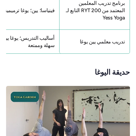
برنامج تدريب المعلمين
المعتمد من 200 RYT التابع لـ
فينياسا؛ يين؛ يوغا ترميمية
Yess Yoga
أساليب التدريس؛ يوغا يين
تدريب معلمي يين يوغا
سهلة وممتعة
حديقة اليوغا