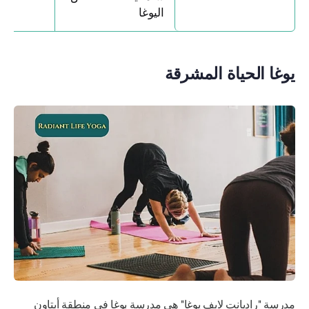
اليوغا
يوغا الحياة المشرقة
مدرسة "راديانت لايف يوغا" هي مدرسة يوغا في منطقة أبتاون