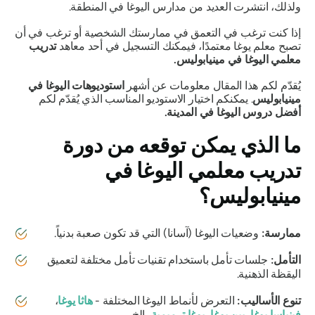
ولذلك، انتشرت العديد من مدارس اليوغا في المنطقة.
إذا كنت ترغب في التعمق في ممارستك الشخصية أو ترغب في أن
تصبح معلم يوغا معتمدًا، فيمكنك التسجيل في أحد معاهد
تدريب
معلمي اليوغا في مينيابوليس.
يُقدّم لكم هذا المقال معلومات عن أشهر
استوديوهات اليوغا في
مينيابوليس
. يمكنكم اختيار الاستوديو المناسب الذي يُقدّم لكم
أفضل دروس اليوغا في المدينة.
ما الذي يمكن توقعه من دورة
تدريب معلمي اليوغا في
مينيابوليس؟
ممارسة:
وضعيات اليوغا (آسانا) التي قد تكون صعبة بدنياً.
التأمل:
جلسات تأمل باستخدام تقنيات تأمل مختلفة لتعميق
اليقظة الذهنية.
تنوع الأساليب:
التعرض لأنماط اليوغا المختلفة -
هاثا يوغا
،
فينياسا يوغا
،
يين يوغا
،
يوغا ترميمية
، إلخ.