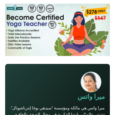
ميرا واتس
ميرا واتس هي مالكة ومؤسسة "سيدهي يوغا إنترناشونال".
تشتهر عالميًا بريادتها الفكرية في مجال الصحة والعافية،