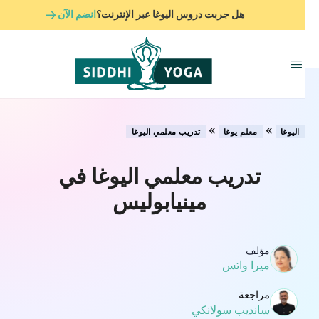
هل جربت دروس اليوغا عبر الإنترنت؟
انضم الآن
»
»
اليوغا
معلم يوغا
تدريب معلمي اليوغا
تدريب معلمي اليوغا في
مينيابوليس
مؤلف
ميرا واتس
مراجعة
سانديب سولانكي