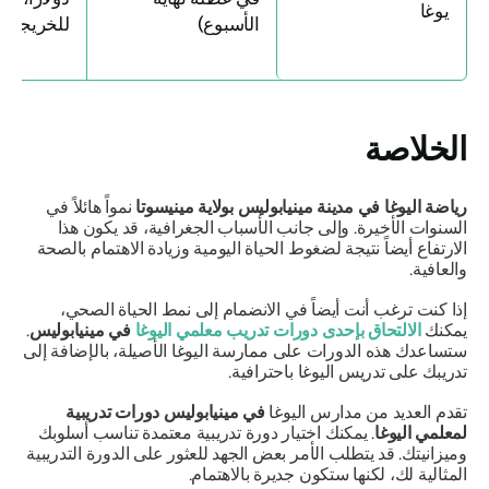
يوغا
الأسبوع)
للخريجين:
399 دولارًا
الخلاصة
رياضة اليوغا في مدينة مينيابوليس بولاية مينيسوتا
نمواً هائلاً في
السنوات الأخيرة. وإلى جانب الأسباب الجغرافية، قد يكون هذا
الارتفاع أيضاً نتيجة لضغوط الحياة اليومية وزيادة الاهتمام بالصحة
والعافية.
إذا كنت ترغب أنت أيضاً في الانضمام إلى نمط الحياة الصحي،
يمكنك
الالتحاق بإحدى
دورات تدريب معلمي اليوغا
في مينيابوليس
.
ستساعدك هذه الدورات على ممارسة اليوغا الأصيلة، بالإضافة إلى
تدريبك على تدريس اليوغا باحترافية.
تقدم العديد من مدارس اليوغا
في مينيابوليس دورات تدريبية
لمعلمي اليوغا
. يمكنك اختيار دورة تدريبية معتمدة تناسب أسلوبك
وميزانيتك. قد يتطلب الأمر بعض الجهد للعثور على الدورة التدريبية
المثالية لك، لكنها ستكون جديرة بالاهتمام.