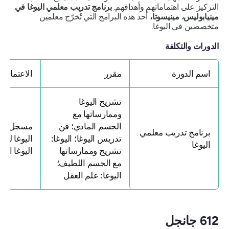
التركيز على اهتماماتهم وأهدافهم.
برنامج تدريب معلمي اليوغا في
مينيابوليس، مينيسوتا،
أحد هذه البرامج التي تُخرّج معلمين
متخصصين في اليوغا.
الدورات والتكلفة
اسم الدورة
مقرر
الاعتماد
تشريح اليوغا
وممارساتها مع
الجسم المادي؛ فن
مسجل لدى 
برنامج تدريب معلمي
تدريس اليوغا؛ اليوغا:
اليوغا لتدر
اليوغا
تشريح وممارساتها
اليوغا المع
مع الجسم اللطيف؛
اليوغا: علم العقل
612 جانجل