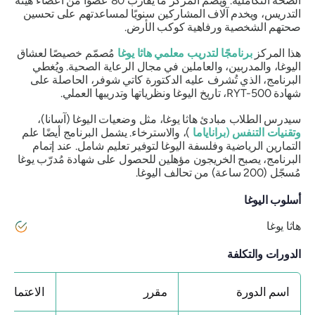
الصحة التكاملية. ويضم المركز ما يقارب 80 عضوًا من أعضاء هيئة
التدريس، ويخدم آلاف المشاركين سنويًا لمساعدتهم على تحسين
صحتهم الشخصية ورفاهية كوكب الأرض.
هذا المركز
برنامجًا لتدريب معلمي هاثا يوغا
مُصمّم خصيصًا لعشاق
اليوغا، والمدربين، والعاملين في مجال الرعاية الصحية. ويُغطي
البرنامج، الذي تُشرف عليه الدكتورة كاتي شوفر، الحاصلة على
شهادة RYT-500، تاريخ اليوغا ونظرياتها وتدريبها العملي.
سيدرس الطلاب مبادئ هاثا يوغا، مثل وضعيات اليوغا (آسانا)،
وتقنيات التنفس (براناياما
)، والاسترخاء. يشمل البرنامج أيضًا علم
التمارين الرياضية وفلسفة اليوغا لتوفير تعليم شامل. عند إتمام
البرنامج، يصبح الخريجون مؤهلين للحصول على شهادة مُدرّب يوغا
مُسجّل (200 ساعة) من تحالف اليوغا.
أسلوب اليوغا
هاثا يوغا
الدورات والتكلفة
اسم الدورة
مقرر
الاعتماد