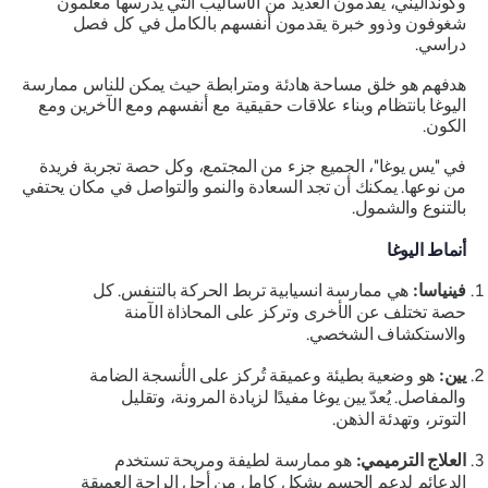
وكونداليني، يقدمون العديد من الأساليب التي يدرسها معلمون
شغوفون وذوو خبرة يقدمون أنفسهم بالكامل في كل فصل
دراسي.
هدفهم هو خلق مساحة هادئة ومترابطة حيث يمكن للناس ممارسة
اليوغا بانتظام وبناء علاقات حقيقية مع أنفسهم ومع الآخرين ومع
الكون.
في "يس يوغا"، الجميع جزء من المجتمع، وكل حصة تجربة فريدة
من نوعها. يمكنك أن تجد السعادة والنمو والتواصل في مكان يحتفي
بالتنوع والشمول.
أنماط اليوغا
فينياسا:
هي
ممارسة انسيابية تربط الحركة بالتنفس. كل
حصة تختلف عن الأخرى وتركز على المحاذاة الآمنة
والاستكشاف الشخصي.
يين:
هو وضعية بطيئة وعميقة تُركز على الأنسجة الضامة
والمفاصل. يُعدّ يين يوغا مفيدًا لزيادة المرونة، وتقليل
التوتر، وتهدئة الذهن.
العلاج الترميمي:
هو ممارسة لطيفة ومريحة تستخدم
الدعائم لدعم الجسم بشكل كامل من أجل الراحة العميقة