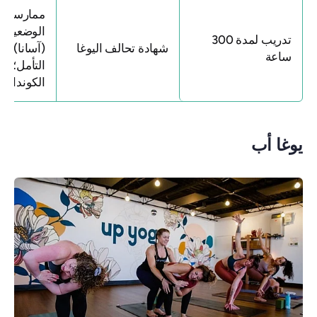
ممارسة اليو
الوضعيات ا
تدريب لمدة 300
شهادة تحالف اليوغا
(آسانا)؛ هاثا
ساعة
التأمل؛ التانت
الكونداليني
يوغا أب