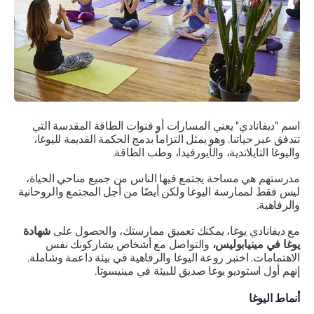
اسم "ديفانادي" يعني المسارات أو قنوات الطاقة المقدسة التي
تتدفق عبر حياتنا. وهو يمثل التزاماً بدمج الحكمة القديمة لليوغا،
واليوغا التايلاندية، والأيورفيدا، وطب الطاقة.
مدرستهم هي مساحة يجتمع فيها الناس من جميع مناحي الحياة،
ليس فقط لممارسة اليوغا ولكن أيضًا من أجل المجتمع والروحانية
والرفاهية.
مع ديفانادي يوغا، يمكنك تعميق ممارستك، والحصول على
شهادة
يوغا في مينيابوليس،
والتواصل مع أشخاص يشاركونك نفس
الاهتمامات. اختبر روعة اليوغا والرفاهية في بيئة داعمة وشاملة.
إنهم أول استوديو يوغا صديق للبيئة في مينيسوتا.
أنماط اليوغا