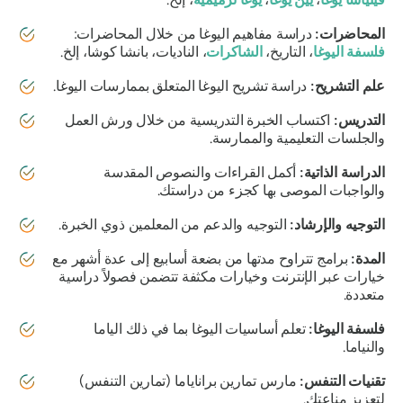
المحاضرات:
دراسة مفاهيم اليوغا من خلال المحاضرات:
فلسفة اليوغا
، التاريخ،
الشاكرات
، الناديات، بانشا كوشا، إلخ.
علم التشريح:
دراسة تشريح اليوغا المتعلق بممارسات اليوغا.
التدريس:
اكتساب الخبرة التدريسية من خلال ورش العمل
والجلسات التعليمية والممارسة.
الدراسة الذاتية:
أكمل القراءات والنصوص المقدسة
والواجبات الموصى بها كجزء من دراستك.
التوجيه والإرشاد:
​​التوجيه والدعم من المعلمين ذوي الخبرة.
المدة:
برامج تتراوح مدتها من بضعة أسابيع إلى عدة أشهر مع
خيارات عبر الإنترنت وخيارات مكثفة تتضمن فصولاً دراسية
متعددة.
فلسفة اليوغا:
تعلم أساسيات اليوغا بما في ذلك الياما
والنياما.
تقنيات التنفس:
مارس تمارين براناياما (تمارين التنفس)
لتعزيز مناعتك.