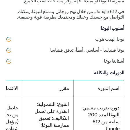
متمرسًا لليوغا أو مبتدئًا، فإنه يوفر مساحة تناسب الجميع.
في 612 Jungle، من خلال نهج روحاني وممتع لليوغا، يمكنك
التواصل مع جسدك وعقلك ومجتمعك بطريقة قوية وحقيقية.
أسلوب اليوغا
يوجا الهيب هوب
يوغا فينياسا - أساسي، أبطأ، تدفق فينياسا
أشتانغا يوغا
الدورات والتكلفة
اسم الدورة
مقرر
الاعتماد
التنوع؛ الشمولية؛
دورة تدريب معلمي
حاصل على 
القدرة على تحمل
اليوغا لمدة 200
من تحالف ال
التكاليف؛ تعميق
ساعة من 612
(مؤهل للح
ممارسة اليوغا؛
Jungle
شهادة RYT-200)