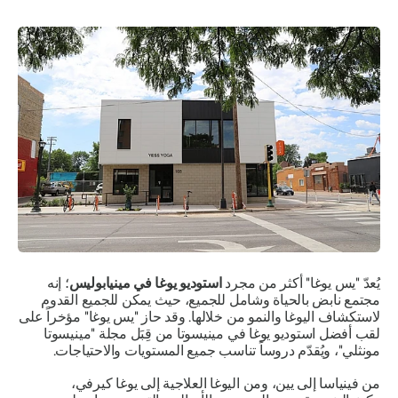
يُعدّ "يس يوغا" أكثر من مجرد
استوديو يوغا في مينيابوليس
؛ إنه
مجتمع نابض بالحياة وشامل للجميع، حيث يمكن للجميع القدوم
لاستكشاف اليوغا والنمو من خلالها. وقد حاز "يس يوغا" مؤخراً على
لقب أفضل استوديو يوغا في مينيسوتا من قِبَل مجلة "مينيسوتا
مونثلي"، ويُقدّم دروساً تناسب جميع المستويات والاحتياجات.
من فينياسا إلى يين، ومن اليوغا العلاجية إلى يوغا كيرفي،