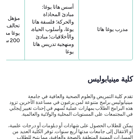
أسس هاثا يوغا:
مبادئ المحاذاة
مؤهل للتس
والحركة؛ فلسفة هاثا
تحالف اليوغ
مدرب يوغا هاثا
يوغا، وأسلوب الحياة،
يوغا مسجل 
والأخلاقيات؛ مبادئ
200 ساعة (RYT).
ومنهجية تدريس هاثا
يوغا
كلية مينيابوليس
تقدم كلية التمريض والعلوم الصحية والعافية في جامعة
مينيابوليس برامج متنوعة لمن يرغبون في مساعدة الآخرين. تزود
هذه البرامج الطلاب بمهارات عملية تُسهم في إحداث تغيير إيجابي
في المجتمعات على المستويات المحلية والولائية والعالمية.
يمكن للطلاب الحصول على شهادات أو دبلومات أو درجات علمية،
أو الانتقال إلى جامعات مدتها أربع سنوات. توفر الكلية العديد من
المسارات المهنية المتعلقة بالصحة والعافية، مما يتيح للطلاب