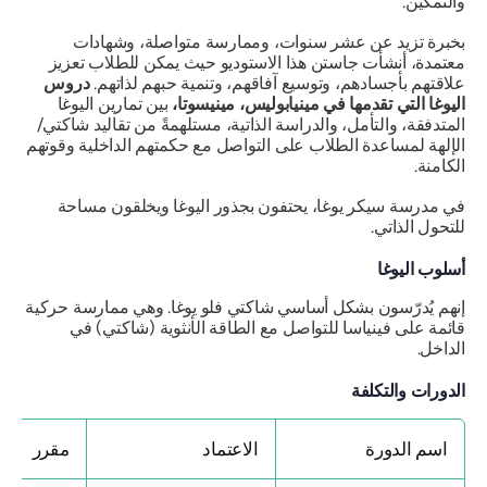
والتمكين.
بخبرة تزيد عن عشر سنوات، وممارسة متواصلة، وشهادات
معتمدة، أنشأت جاستن هذا الاستوديو حيث يمكن للطلاب تعزيز
علاقتهم بأجسادهم، وتوسيع آفاقهم، وتنمية حبهم لذاتهم.
دروس
اليوغا التي تقدمها في مينيابوليس، مينيسوتا،
بين تمارين اليوغا
المتدفقة، والتأمل، والدراسة الذاتية، مستلهمةً من تقاليد شاكتي/
الإلهة لمساعدة الطلاب على التواصل مع حكمتهم الداخلية وقوتهم
الكامنة.
في مدرسة سيكر يوغا، يحتفون بجذور اليوغا ويخلقون مساحة
للتحول الذاتي.
أسلوب اليوغا
إنهم يُدرّسون بشكل أساسي شاكتي فلو يوغا. وهي ممارسة حركية
قائمة على فينياسا للتواصل مع الطاقة الأنثوية (شاكتي) في
الداخل.
الدورات والتكلفة
اسم الدورة
الاعتماد
مقرر