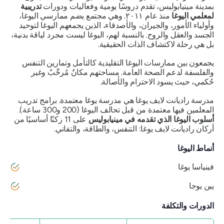
بمدينة مينيابوليس، تقدم دروسًا يومية وفعاليات ودورات
تدريبية
لمعلمي اليوغا
منذ عام ٢٠١١. وهي مجتمع يضم ممارسي اليوغا،
وأولياء الأمور، والجيران، والأصدقاء، الذين يجمعهم اليوغا لتوحيد
الجسد والعقل والروح. بالنسبة لهم، اليوغا ليست مجرد لياقة بدنية،
بل هي رحلة لاكتشاف الذات الحقيقية.
يجمعون بين ممارسات اليوغا التقليدية كالتأمل وتمارين التنفس
والفلسفة لدعم الصحة العامة. مساحتهم مكانٌ مُرحِّبٌ وغير
حُكمي، حيث يسود الاحترام والأصالة.
مدرسة راديانت لايف يوغا هي مدرسة يوغا معتمدة. برامج تدريب
المعلمين فيها معتمدة من قبل تحالف اليوغا (200 و300 ساعة).
أسلوب اليوغا الذي تقدمه في مينيابوليس
على 11 ركنًا أساسيًا من
أركان راديانت لايف يوغا: التنفس، والطاقة، والتفاني.
أنماط اليوغا
فينياسا يوغا
يين يوجا
الدورات والتكلفة