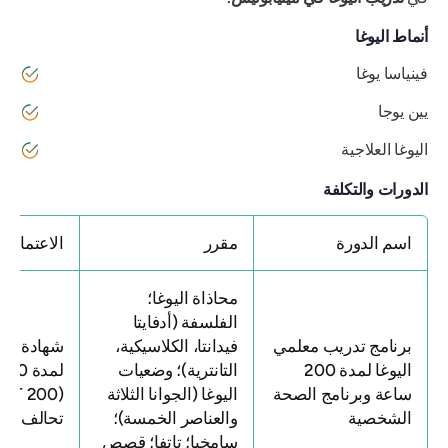
أنماط اليوغا
فينياسا يوغا
يين يوجا
اليوغا العلاجية
الدورات والتكلفة
اسم الدورة
مقرر
الاعتماد
محاذاة اليوغا؛
الفلسفة (أدفايتا
برنامج تدريب معلمي
فيدانتا، الكلاسيكية،
شهادة معلم 
اليوغا لمدة 200
التانترية)؛ وضعيات
لمد
ساعة وبرنامج الصحة
اليوغا (الجوانا الثلاثة
(0
الشخصية
والعناصر الخمسة)؛
تحالف اليوغ
سامخيا؛ تاتفا؛ قصص