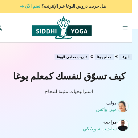
هل جربت دروس اليوغا عبر الإنترنت؟
انضم الآن
»
»
اليوغا
معلم يوغا
تدريب معلمي اليوغا
كيف تسوّق لنفسك كمعلم يوغا
استراتيجيات مثبتة للنجاح
مؤلف
ميرا واتس
مراجعة
سانديب سولانكي