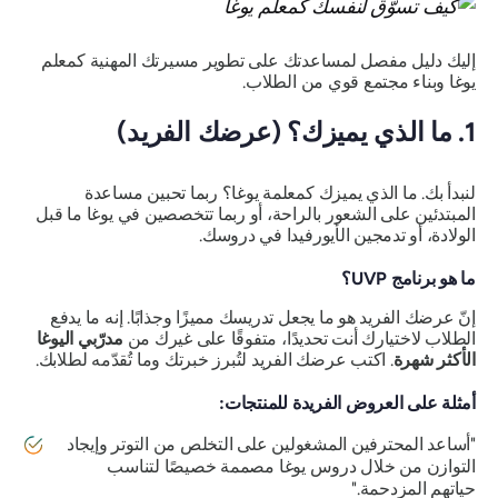
إليك دليل مفصل لمساعدتك على تطوير مسيرتك المهنية كمعلم
يوغا وبناء مجتمع قوي من الطلاب.
1. ما الذي يميزك؟ (عرضك الفريد)
لنبدأ بك. ما الذي يميزك كمعلمة يوغا؟ ربما تحبين مساعدة
المبتدئين على الشعور بالراحة، أو ربما تتخصصين في يوغا ما قبل
الولادة، أو تدمجين الأيورفيدا في دروسك.
ما هو برنامج UVP؟
إنّ عرضك الفريد هو ما يجعل تدريسك مميزًا وجذابًا. إنه ما يدفع
الطلاب لاختيارك أنت تحديدًا، متفوقًا على غيرك من
مدرّبي اليوغا
الأكثر شهرة
. اكتب عرضك الفريد لتُبرز خبرتك وما تُقدّمه لطلابك.
أمثلة على العروض الفريدة للمنتجات:
"أساعد المحترفين المشغولين على التخلص من التوتر وإيجاد
التوازن من خلال دروس يوغا مصممة خصيصًا لتناسب
حياتهم المزدحمة."