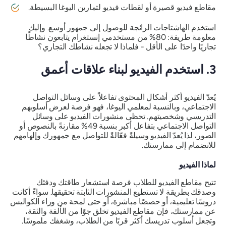
مقاطع فيديو قصيرة أو لقطات فيديو لتمارين اليوغا البسيطة.
استخدم الهاشتاجات الرائجة للوصول إلى جمهور أوسع. وإليك
معلومة طريفة: 80% من مستخدمي إنستغرام يتابعون نشاطًا
تجاريًا واحدًا على الأقل - فلماذا لا تجعله نشاطك التجاري؟
3. استخدم الفيديو لبناء علاقات أعمق
يُعدّ الفيديو أكثر أشكال المحتوى تفاعلاً على وسائل التواصل
الاجتماعي، وبالنسبة لمعلمي اليوغا، فهو فرصة لعرض أسلوبهم
التدريسي وشخصيتهم. تحظى منشورات الفيديو على وسائل
التواصل الاجتماعي بتفاعل أكبر بنسبة 49% مقارنةً بالنصوص أو
الصور، لذا يُعدّ الفيديو وسيلةً فعّالةً للتواصل مع جمهورك وإلهامهم
للانضمام إلى ممارستك.
لماذا الفيديو
تتيح مقاطع الفيديو للطلاب فرصة استشعار طاقتك ودفئك
وصدقك بطريقة لا تستطيع المنشورات الثابتة تحقيقها. سواءً أكانت
دروسًا تعليمية، أو حصصًا مباشرة، أو حتى لمحة من وراء الكواليس
عن ممارستك، فإن مقاطع الفيديو تخلق جوًا من الألفة والثقة،
وتجعل أسلوب تدريسك أكثر قربًا من الطلاب، وشغفك ملموسًا.