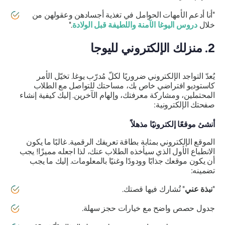
"أنا أدعم الأمهات الحوامل في تغذية أجسادهن وعقولهن من
خلال
دروس اليوغا الآمنة واللطيفة قبل الولادة
."
2. منزلك الإلكتروني لليوجا
يُعدّ التواجد الإلكتروني ضروريًا لكلّ مُدرّب يوغا. تخيّل الأمر
كاستوديو افتراضي خاص بك، مساحتك للتواصل مع الطلاب
المحتملين، ومشاركة معرفتك، وإلهام الآخرين. إليك كيفية إنشاء
صفحتك الإلكترونية:
أنشئ موقعًا إلكترونيًا مذهلاً
الموقع الإلكتروني بمثابة بطاقة تعريفك الرقمية. غالبًا ما يكون
الانطباع الأول الذي سيأخذه الطلاب عنك، لذا اجعله مميزًا! يجب
أن يكون موقعك جذابًا وودودًا وغنيًا بالمعلومات. إليك ما يجب
تضمينه:
"
نبذة عني
" تُشارك فيها قصتك.
جدول حصص واضح مع خيارات حجز سهلة.