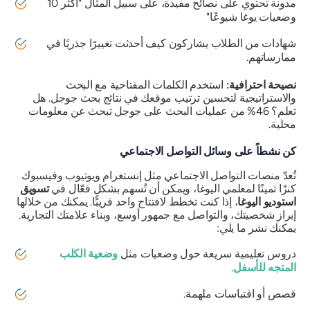
مدونة تحتوي على نصائح مفيدة، على سبيل المثال "أكثر 10
وضعيات يوغا شيوعًا"
شهادات من الطلاب يشاركون كيف أحدثت تغييرًا جذريًا في
ممارساتهم.
نصيحة احترافية:
استخدم الكلمات المفتاحية مع البحث
والاستراتيجية لتحسين ترتيب موقعك في نتائج بحث جوجل. هل
تعلم؟ 46% من عمليات البحث على جوجل تبحث عن معلومات
محلية.
كن نشطاً على وسائل التواصل الاجتماعي
تُعدّ منصات التواصل الاجتماعي مثل إنستغرام ويوتيوب وفيسبوك
كنزًا ثمينًا لمعلمي اليوغا، ويمكن أن تُسهم بشكلٍ فعّال في
تسويق
استوديو اليوغا
، إذا كنت تخطط لافتتاح واحد قريبًا. يمكنك من خلالها
إبراز شخصيتك، والتواصل مع جمهور أوسع، وبناء علامتك التجارية.
يمكنك نشر ما يلي:
دروس تعليمية سريعة حول وضعيات مثل
وضعية الكلب
المتجه للأسفل
.
قصص أو اقتباسات ملهمة.