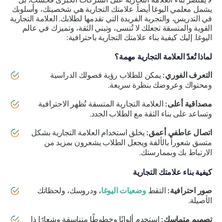
يشمل معلمي اليوغا أيضاً. علامتك التجارية هي شخصيتك، وأسلوبك
في التدريس، والتجربة الفريدة التي تقدمها لطلابك. العلامة التجارية
القوية والمتسقة تجعلك لا تُنسى، وتبني الثقة، وتميزك في عالم
اليوغا. إليك كيفية بناء علامتك التجارية باحترافية:
لماذا تُعدّ العلامة التجارية مهمة؟
التعرف الفوري:
يمكن للطلاب رؤية فصولك الدراسية
ومحتواك وعروضك بنظرة سريعة.
مصداقية أعلى:
العلامة التجارية المتسقة تُظهر الاحترافية
وتساعد على بناء الثقة مع الطلاب الجدد.
اتصال عاطفي أعمق:
يخلق استخدام العلامة التجارية بشكل
متسق شعوراً بالألفة ويجعل الطلاب يشعرون بمزيد من
الارتباط بك وبممارستك.
كيفية بناء علامتك التجارية
صور احترافية:
التقط
وضعيات اليوغا
، ودروسك، ولحظاتك
الأصيلة.
تصميم متماسك:
استخدم ألوانًا وخطوطًا متناسقة وشعارًا ذا