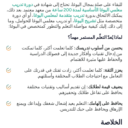
للبقاء على صلة بمجال اليوغا، تحتاج إلى شهادة في
دورة تدريب
معلمي اليوغا الأساسية لمدة 200 ساعة
من معهد معتمد. بعد ذلك،
يمكنك الالتحاق بدورة
تدريب متقدمة لمعلمي اليوغا
، أو أي دورة
متخصصة مثل
تشريح اليوغا
، أو تدريب معلمي اليوغا للحوامل، وما
إلى ذلك. إليك كيفية مواصلة التعلم والتطور كمتخصص في اليوغا:
لماذا يُعدّ التعلّم المستمر مهماً؟
يحسن من أسلوب تدريسك:
كلما تعلمت أكثر، كلما تمكنت
من إدخال تقنيات وأفكار جديدة إلى فصولك الدراسية
والحفاظ عليها مثيرة للاهتمام.
يعزز الثقة:
كلما تعلمت أكثر، زادت ثقتك في قدرتك على
التعامل مع احتياجات الطلاب المختلفة وأسئلتهم.
يضيف قيمة لطلابك:
إن تقديم أساليب وتقنيات مختلفة
يحافظ على تفاعل طلابك وتحفيزهم.
يحافظ على إلهامك:
التعلم يعيد إشعال شغفك وإبداعك ويمنع
الإرهاق ويحافظ على حبك للتدريس.
الخلاصة