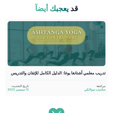
قد
يعجبك أيضاً
تدريب معلمي أشتانغا يوغا: الدليل الكامل للإتقان والتدريس
أفض
مراجعة:
تاريخ التحديث:
تمت 
سانديب سولانكي
12 ديسمبر 2025
أتول