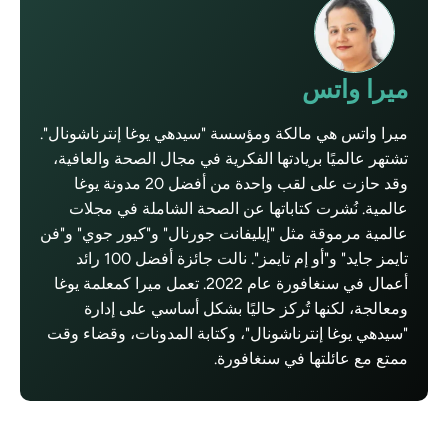
ميرا واتس
ميرا واتس هي مالكة ومؤسسة "سيدهي يوغا إنترناشونال".
تشتهر عالميًا بريادتها الفكرية في مجال الصحة والعافية،
وقد حازت على لقب واحدة من أفضل 20 مدونة يوغا
عالمية. نُشرت كتاباتها عن الصحة الشاملة في مجلات
عالمية مرموقة مثل "إيليفانت جورنال" و"كيور جوي" و"فن
تايمز جايد" و"أو إم تايمز". نالت جائزة أفضل 100 رائد
أعمال في سنغافورة عام 2022. تعمل ميرا كمعلمة يوغا
ومعالجة، لكنها تُركز حاليًا بشكل أساسي على إدارة
"سيدهي يوغا إنترناشونال"، وكتابة المدونات، وقضاء وقت
ممتع مع عائلتها في سنغافورة.