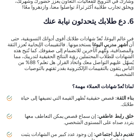
وشارك في الترويج للفعاليات. التعاون يعزز حضورك وشهرتك،
ويخلق تجارب طلابية أكثر ثراءً. تواصلوا معنا، وازدهروا معًا!
6. دع طلابك يتحدثون نيابة عنك
في عالم اليوغا، تُعدّ شهادات طلابك أقوى أدواتك التسويقية، حتى
أن
أشهر مدربي اليوغا
يستخدمونها . فالتقييمات الإيجابية تُعزز الثقة
والمصداقية، وتُلهم الآخرين للانضمام إلى صفوفك. كما تُتيح هذه
الشهادات للطلاب المحتملين رؤية النتائج الحقيقية لتدريبك، مما
يُسهّل عليهم التواصل معك واتخاذ القرار. هل تعلم؟ 88% من
الناس يثقون بالتقييمات الإلكترونية بقدر ثقتهم بالتوصيات
الشخصية.
لماذا تُعدّ شهادات العملاء مهمة؟
بناء الثقة:
قصص حقيقية تُظهر القيمة التي تضيفها إلى حياة
طلابك.
خلق رابط عاطفي:
إن سماع قصص يمكن التعاطف معها
يتردد صداه على المستوى الشخصي.
تقديم دليل اجتماعي:
إن وجود عدد كبير من الشهادات يثبت