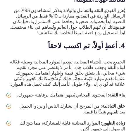
لماذا يُفيد جهودك التسويقية؟
يُعزز الفيديو الثقة والتفاعل والولاء. يتذكر المشاهدون 95% من
الرسائل الواردة في الفيديو، مقارنةً بـ 10% فقط من الرسائل
النصية. ابدأ بخطوات صغيرة وحافظ على الاستمرارية، فبإمكان
فيديوهاتك أن تُلهم الطلاب حول العالم وتُساهم في بناء مجتمعك.
ابدأ التسجيل ودع قصة اليوغا الخاصة بك تتكشف!
4. أعطِ أولاً، ثم اكسب لاحقاً
الجميع يحب الأشياء المجانية. تقديم الموارد المجانية وسيلة فعّالة
لبناء الثقة وجذب طلاب جدد. الأمر لا يقتصر على مجرد تقديم
شيء مجاني، بل يتعلق بخلق قيمة وإظهار اهتمامك بجمهورك.
عندما تقدم موارد قيّمة مجانًا، فإنك تُرسّخ مكانتك كخبير وتُنمّي
علاقة قد تُؤدي إلى ولاء طويل الأمد. إليك كيف تعمل هذه الموارد:
بناء الثقة:
المحتوى المجاني يُظهر اهتمامك برفاهية جمهورك.
خلق التبادلية:
من المرجح أن يشارك الناس أو يردوا الجميل
بعد تلقيهم شيئًا ذا قيمة.
زيادة الظهور:
الموارد المجانية قابلة للمشاركة، مما يتيح لك
الوصول إلى جمهور أكبر.