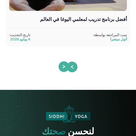
أفضل برنامج تدريب لمعلمي اليوغا في العالم
تدر
تمت المراجعة بواسطة:
تاريخ التحديث:
مراج
أتول ميشرا
4 يوليو 2026
ساند
لنحسن
صحتك