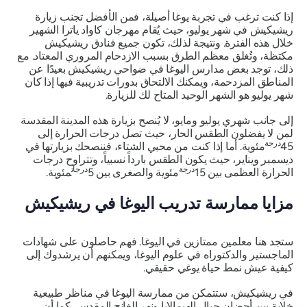
إذا كنت ترغب في تجربة يوغا أصيلة، فمن الأفضل تجنب زيارة
ريشيكيش في شهر يوليو، حيث يُقام مهرجان كاواد ياترا الشهير
خلال هذه الفترة. ونتيجة لذلك، تكون جميع فنادق ريشيكيش
مكتظة، وتُغلق معظم الطرق بسبب الازدحام المروري المعتاد. مع
ذلك، توجد بعض مدارس اليوغا في ضواحي ريشيكيش بعيدًا عن
المناطق المزدحمة، ويمكنك الالتحاق بدورات تدريبية فيها إذا كان
شهر يوليو هو الشهر الوحيد المتاح لك للزيارة.
إلى جانب شهري يوليو ومايو، لا يُنصح بزيارة هذه المدينة المقدسة
لمن لا يفضلون الطقس الحار، حيث تصل درجات الحرارة إلى
درجة
45
مئوية. أما إذا كنت من محبي الشتاء، فننصحك بزيارتها في
ديسمبر ويناير، حيث يكون الطقس بارداً نسبياً، وتتراوح درجات
درجة
درجات
الحرارة العظمى بين 15
مئوية والصغرى بين 5
مئوية.
مزايا ممارسة تدريب اليوغا في ريشيكيش
ستجد هنا معلمين ممتازين في اليوغا. فهم حاصلون على شهادات
الماجستير والدكتوراه في علوم اليوغا، ويمكنهم أن يرشدوك إلى
كيفية عيش نمط حياة يوغي حقيقي.
في ريشيكيش، ستتمكن من ممارسة اليوغا في مناظر طبيعية
خلابة بين أحضان جبال الهيمالايا ونهر الغانج المقدس. كما أن