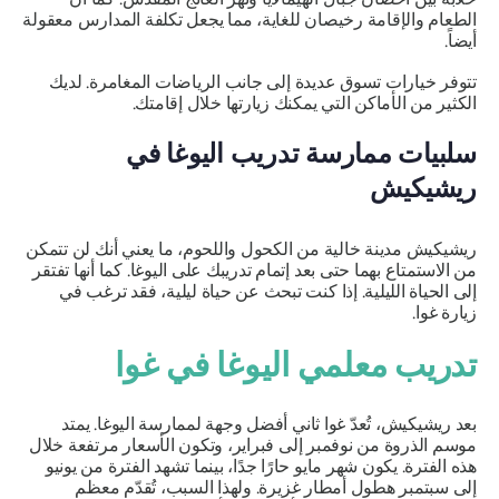
الطعام والإقامة رخيصان للغاية، مما يجعل تكلفة المدارس معقولة
أيضاً.
تتوفر خيارات تسوق عديدة إلى جانب الرياضات المغامرة. لديك
الكثير من الأماكن التي يمكنك زيارتها خلال إقامتك.
سلبيات ممارسة تدريب اليوغا في
ريشيكيش
ريشيكيش مدينة خالية من الكحول واللحوم، ما يعني أنك لن تتمكن
من الاستمتاع بهما حتى بعد إتمام تدريبك على اليوغا. كما أنها تفتقر
إلى الحياة الليلية. إذا كنت تبحث عن حياة ليلية، فقد ترغب في
زيارة غوا.
تدريب معلمي اليوغا في غوا
بعد ريشيكيش، تُعدّ غوا ثاني أفضل وجهة لممارسة اليوغا. يمتد
موسم الذروة من نوفمبر إلى فبراير، وتكون الأسعار مرتفعة خلال
هذه الفترة. يكون شهر مايو حارًا جدًا، بينما تشهد الفترة من يونيو
إلى سبتمبر هطول أمطار غزيرة. ولهذا السبب، تُقدّم معظم