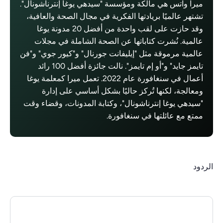
ميرا واتس هي مالكة ومؤسسة "سيدهي يوغا إنترناشونال".
تشتهر عالميًا بريادتها الفكرية في مجال الصحة والعافية،
وقد حازت على لقب واحدة من أفضل 20 مدونة يوغا
عالمية. نُشرت كتاباتها عن الصحة الشاملة في مجلات
عالمية مرموقة مثل "إيليفانت جورنال" و"كيور جوي" و"فن
تايمز جايد" و"أو إم تايمز". نالت جائزة أفضل 100 رائد
أعمال في سنغافورة عام 2022. تعمل ميرا كمعلمة يوغا
ومعالجة، لكنها تُركز حاليًا بشكل أساسي على إدارة
"سيدهي يوغا إنترناشونال"، وكتابة المدونات، وقضاء وقت
ممتع مع عائلتها في سنغافورة.
الردود