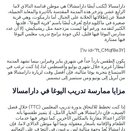
دارامسالا (تُكتب أيضًا دارامشالا) هي موطن قداسة الدالاي لاما
الرابع عشر. وتزخر هذه المدينة المقدسة بالأديرة والمعابد الجميلة،
فضلًا عن إطلالاتها الخلابة على الجبال. أما دارمكوت، وهي قرية
صغيرة في ماكلويدجانج تُعرف أيضًا باسم "قرية اليوغا"، فلديها
الكثير لتقدمه. ورغم أنها ليست مزدحمة مثل ريشيكيش، إلا أن عدد
مدارس اليوغا فيها قليل، لكن جودة برامج تدريب معلمي اليوغا
فيها ممتازة.
[rv id=”ft_CMqfBe3Y”]
يكون الطقس بارداً جداً في شهري يناير وفبراير، بينما تشهد المدينة
أمطاراً غزيرة خلال شهري يوليو وأغسطس. لذا، إذا كنت ترغب في
الاستمتاع بتجربة يوغا مثالية، فإن أفضل وقت لزيارة دارامشالا هو
من أبريل إلى يونيو ومن سبتمبر إلى ديسمبر.
مزايا ممارسة تدريب اليوغا في دارامسالا
إذا كنت تخطط للالتحاق بدورة تدريب المعلمين (TTC) خلال فصل
الصيف، فإن دارامشالا هي الخيار الأمثل، إذ يتميز طقسها بأنه
الأكثر اعتدالًا مقارنةً بالمكانين الآخرين. كما تتوفر فيها خدمات
الطعام والإقامة بأسعار معقولة. وبما أنها موطن الدالاي لاما، فإن
دارامشالا تُعدّ وجهة مثالية لمن يرغبون في التعرّف على التعاليم