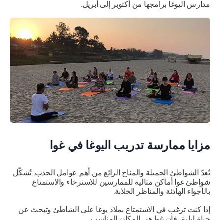
مدارس اليوغا برامجها من أكتوبر إلى أبريل.
مزايا ممارسة تدريب اليوغا في غوا
تُعدّ الشواطئ الجميلة والمناخ الرائع من أهم عوامل الجذب. تُشكّل
شواطئ غوا أماكن مثالية للممارسين للاسترخاء والاستمتاع
بالأجواء الهادئة والمناظر الخلابة.
إذا كنت ترغب في الاستمتاع بملاذ يوغا على الشاطئ وتبحث عن
حياة ليلية، فإن غوا هي المكان المناسب.