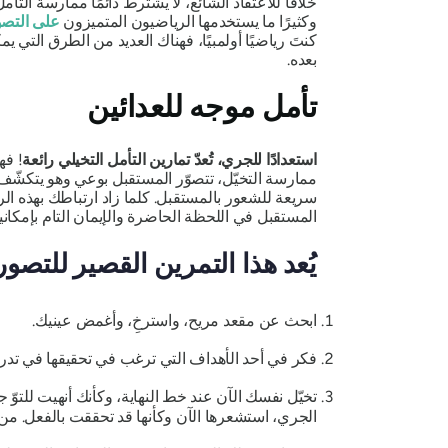
خلافًا للاعتقاد الشائع، لا يشترط دائمًا ممارسة ال
وكثيرًا ما يستخدمها الرياضيون المتميزون
على التصو
كنتَ رياضيًا أولمبيًا، فهناك العديد من الطرق التي
بعده.
تأمل موجه للعدائين
استعدادًا للجري، تُعدّ تمارين التأمل التخيلي رائعة
! فه
ممارسة التخيّل، تتصوّر المستقبل بوعي وهو يتكشّف أ
سريعة للشعور بالمستقبل. كلما زاد ارتباطك بهذه ال
المستقبل في اللحظة الحاضرة والإيمان التام بإمكا
يُعد هذا التمرين القصير للتصور
ابحث عن مقعد مريح، واسترخِ، وأغمض عينيك.
فكر في أحد الأهداف التي ترغب في تحقيقها في تدري
تخيّل نفسك الآن عند خط النهاية، وكأنك أنهيت للتوّ ج
الجري، استشعرها الآن وكأنها قد تحققت بالفعل. من