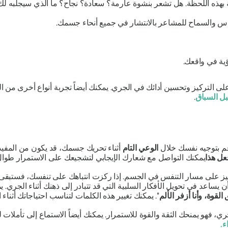
بهذه اللحظة. هل تشعر بنشوة عارمة؟ سعادة؟ نجاح؟ ما الذي سيجلبه لك
ؤية في واقعك.
على التركيز وتحسين أدائك في الجري. يمكنك أيضاً تجربة أنواع أخرى
من ال
بل السباق
.
م بتوجيه نفسك خلال
الوعي التام
أثناء تحريك جسمك، قد يكون من المفيد تر
عل هذا
يمكنك التواصل مع شعارك الإيجابي لتشجيعك على الاستمرار طوال
ركيز على مسار التنفس في الجسم. إذا ركزت انتباهك على تنفسك، فستبقى
اعد في تحويل الأفكار السلبية التي قد تتبادر إلى ذهنك أثناء الجري. ي
القوة، وأنا أزفر الألم
". يمكنك تغيير هذه الكلمات لتناسب احتياجاتك أثناء 
جري، فهو يمنحك الثقة والقوة للاستمرار. يمكنك أيضاً الاستماع إلى تأملات
ء.