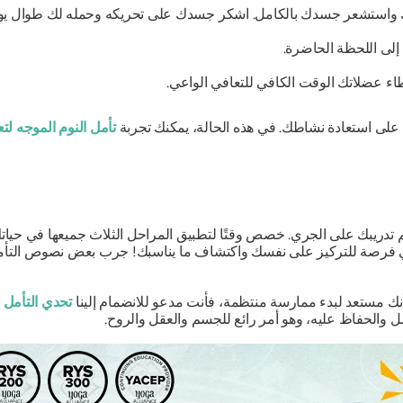
ذلك واستشعر جسدك بالكامل. اشكر جسدك على تحريكه وحمله لك طوال يو
 إلى اللحظة الحاضرة.
اء عضلاتك الوقت الكافي للتعافي الواعي.
على استعادة نشاطك. في هذه الحالة، يمكنك تجربة
تأمل النوم الموجه لتع
م تدريبك على الجري. خصص وقتًا لتطبيق المراحل الثلاث جميعها في حياتك:
فرصة للتركيز على نفسك واكتشاف ما يناسبك! جرب بعض نصوص التأمل
نك مستعد لبدء ممارسة منتظمة، فأنت مدعو للانضمام إلينا
تحدي التأمل لمدة 0
 والحفاظ عليه، وهو أمر رائع للجسم والعقل والروح.