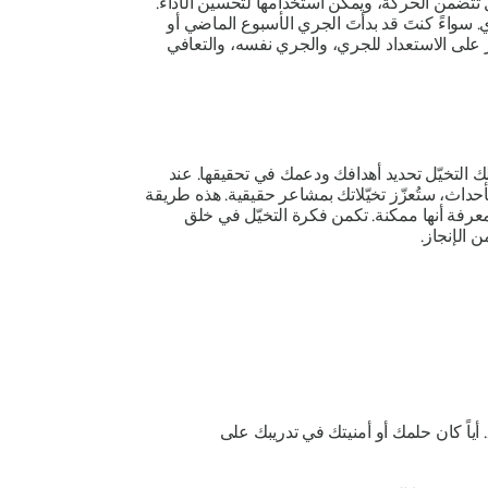
مل تتضمن الحركة، ويمكن استخدامها لتحسين الأداء.
سواءً كنتَ قد بدأتَ الجري الأسبوع الماضي أو
كز على الاستعداد للجري، والجري نفسه، والتعافي
لك التخيّل تحديد أهدافك ودعمك في تحقيقها. عند
حداث، ستُعزّز تخيّلاتك بمشاعر حقيقية. هذه طريقة
عرفة أنها ممكنة. تكمن فكرة التخيّل في خلق
 الإنجاز.
 أياً كان حلمك أو أمنيتك في تدريبك على