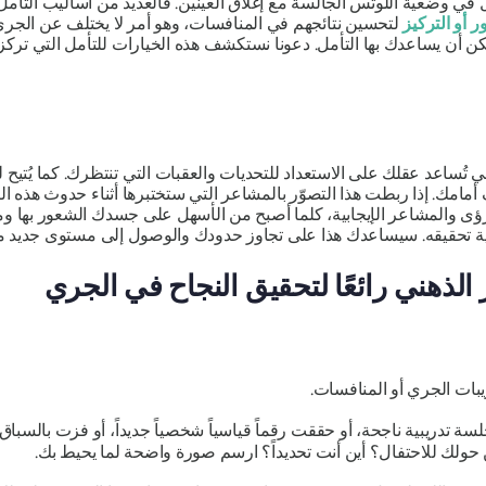
تأمل في وضعية اللوتس الجالسة مع إغلاق العينين. فالعديد من أساليب التأ
ر
أو
التركيز
لتحسين نتائجهم في المنافسات، وهو أمر لا يختلف عن الجري. 
 يمكن أن يساعدك بها التأمل. دعونا نستكشف هذه الخيارات للتأمل التي تر
ي تُساعد عقلك على الاستعداد للتحديات والعقبات التي تنتظرك. كما يُتيح 
مامك. إذا ربطت هذا التصوّر بالمشاعر التي ستختبرها أثناء حدوث هذه الأ
رؤى والمشاعر الإيجابية، كلما أصبح من الأسهل على جسدك الشعور بها وم
نية تحقيقه. سيساعدك هذا على تجاوز حدودك والوصول إلى مستوى جديد من
 الذهني رائعًا لتحقيق النجاح في الجري
بات الجري أو المنافسات.
لسة تدريبية ناجحة، أو حققت رقماً قياسياً شخصياً جديداً، أو فزت بالسباق.
 حولك للاحتفال؟ أين أنت تحديداً؟ ارسم صورة واضحة لما يحيط بك.