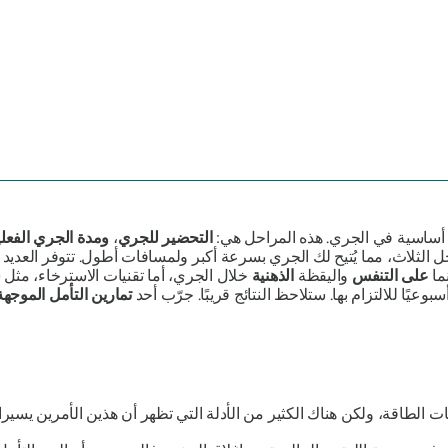
أساسية في الجري. هذه المراحل هي:
التحضير للجري
،
ومدة الجري الفعلي
ل الثلاث، مما يُتيح لك الجري بسرعة أكبر ولمسافات أطول. تتوفر العدي
نما
على التنفس
واليقظة
الذهنية
خلال الجري، أما تقنيات الاسترخاء، مثل
ف
يًا للالتزام بها. ستلاحظ النتائج قريبًا. جرّب أحد
تمارين التأمل الموجهة
ت الطاقة، ولكن هناك الكثير من الأدلة التي تظهر أن هذين الأمرين يسير