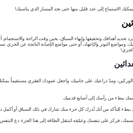
يمكنك الاستماع إلى عدد قليل منها حتى تجد المسار الذي يناسبك!
ين
رد تحديد أهدافك وتحقيقها وإنهاء السباق، يحين وقت الراحة والاستجمام. 
ومواضع التوتر والإجهاد، أو حتى مواضع الإصابة الناتجة عن الجري. ت
لجري!
دائين
ركين، ومدّ ذراعيك على جانبيك، واجعل عمودك الفقري مستقيماً. يمكنك 
جسمك ببطء من رأسك إلى أصابع قدميك.
ء للتأكد من أنك تُدرك كل جزء منك شارك في ذلك السباق أو أكمل ذل
جسمك، فركز على تنفسك وعمّقه لتنتقل الطاقة إلى هذا الجزء. دع التنف