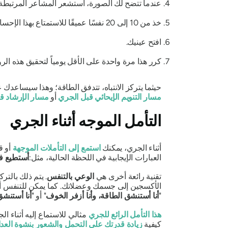
عندما تتضح لك الصورة، استشعر المشاعر المرتبطة 
خذ من 10 إلى 20 نفسًا عميقًا للاستمتاع بهذا الإحساس والسماح للمشاعر بالانتشار في جميع أنحاء جسمك.
افتح عينيك.
كرر هذا مرة واحدة على الأقل يومياً لتحقيق هذه الر
حيثما يتركز الانتباه، تتدفق الطاقة؛ وهذا سيساعدك 
مسار التنويم الإيحائي قبل الجري
أو
مسار الإرشاد ق
التأمل الموجه أثناء الجري
أثناء الجري، يمكنك
استمع إلى التأملات الموجهة
أو ق
العبارات الإيجابية في اللحظة الحالية، مثل:
أستطيع ف
تقنية رائعة أخرى هي
الوعي بالتنفس
. يتم ذلك بالت
الأكسجين إلى جسمك وعضلاتك. كما يمكن للتنفس أن يس
"
أنا أستنشق الطاقة، وأنا أزفر الخوف
" أو "
أنا أستنشق 
هذا التأمل الرائع للجري
مثالي للاستماع إليه أثناء ال
كيفية
زيادة قدرتك على التحمل والشعور بنشوة العدا