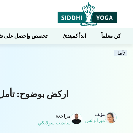
كن معلماً
ابدأ كمبتدئ
تخصص واحصل على شهاد
تأمل
اركض بوضوح: تأمل 
مؤلف
مراجعة
ميرا واتس
سانديب سولانكي