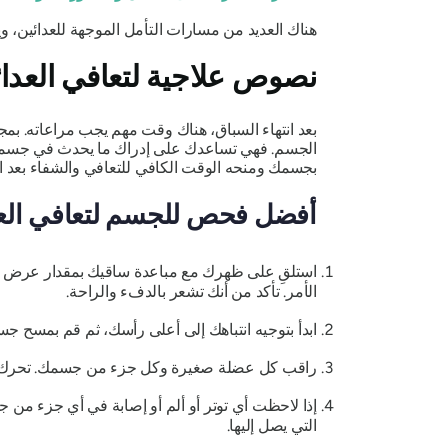
هناك العديد من مسارات التأمل الموجهة للعدائين، و
نصوص علاجية لتعافي العدائ
بعد انتهاء السباق، هناك وقت مهم يجب مراعاته. بمج
الجسم. فهي تساعدك على إدراك ما يحدث في جسمك، 
بجسمك ومنحه الوقت الكافي للتعافي والشفاء بعد ا
أفضل فحص للجسم لتعافي الع
استلقِ على ظهرك مع مباعدة ساقيك بمقدار عرض الو
الأمر. تأكد من أنك تشعر بالدفء والراحة.
ابدأ بتوجيه انتباهك إلى أعلى رأسك، ثم قم بمسح 
راقب كل عضلة صغيرة وكل جزء من جسمك. تحرك ببط
إذا لاحظت أي توتر أو ألم أو إصابة في أي جزء من 
التي يصل إليها.