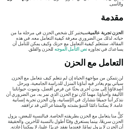
والأسى.
مقدمة
الحزن تجربة عالمية
سيختبر كل شخص الحزن في مرحلة ما من
حياته. لذلك من الضروري معرفة كيفية التعامل معه. في هذه
المقالة، ستتعلم كيفية التعامل مع حزنك وكيف يمكن للتأمل أن
يساعدك في تجاوزه
نص التأمل الموجه
للحزن والقلق.
التعامل مع الحزن
لن نتمكن من مواجهة الحياة إن لم نتعلم كيف نتعامل مع الحزن.
سيأتي يوم يغادر فيه أبناؤنا المنزل للدراسة الجامعية، ويرحل
أصدقاؤنا إلى مدن أخرى بحثًا عن فرص أفضل، وتموت حيواناتنا
الأليفة وأحباؤنا. مهما كان نوع الحزن الذي نمر به، من الضروري أن
نتذكر أننا جميعًا نتشارك في الإنسانية، وأن الحزن تجربة إنسانية
عامة. لا يمكننا دائمًا التنبؤ بشدته والمشاعر التي قد ترافقه.
كلٌّ منا يتعامل مع الحزن بطريقته الخاصة. فبالنسبة للبعض، يزول
الحزن سريعًا، بينما يستغرق وقتًا أطول بالنسبة للآخرين. والحقيقة
أن الحزن لا يزول تمامًا. فعندما نفقد عزيزًا علينا، لا يمكننا إعادته.