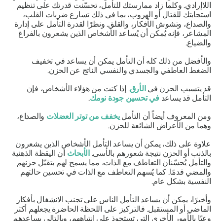
اللاإرادي. وكلما زاد ممارستك للتأمل، تحسّنت قدرتك على تنظيم
استجابتك للقتال أو الهروب، بما في ذلك تسارع ضربات القلب،
والصداع، وتشوش الأفكار، والقلق. ونظرًا لقدرة التأمل على إدارة
المشاعر، فإنه يُمكن أن يُساعد الأشخاص الذين يشعرون بالفراغ
والضياع.
والأفضل من ذلك كله أن التأمل يمكن أن يساعد في تخفيف
الضغط العاطفي والجسدي والنفسي الناتج عن الحزن.
قد يتسبب الحزن في
الأرق
. إذا كنت من هؤلاء الأشخاص، فإن
التأمل قد يساعد
في تحسين جودة نومك
.
ومن المعروف أيضاً أن التأمل
يخفف من توتر العضلات
والصداع،
وهما من الأعراض الشائعة للحزن.
علاوة على ذلك، يمكن أن يساعد التأمل الأشخاص الذين يشعرون
بالذنب أو الحزن نتيجة شعورهم بالأسى.
الأبحاث
أن اليقظة الذهنية
والتأمل يُحسّنان التعاطف مع الذات، مما يسمح لهم بتقبّل حزنهم
والمضي قدمًا. كما يُسهم التعاطف مع الذات في تحسين حالتهم
النفسية بشكل عام.
وأخيرًا، يمكن أن يساعد التأمل الناس على تجنب الانشغال بأفكار
الماضي أو المستقبل. فالتركيز على اللحظة الحاضرة يجعلهم أكثر
وعيًا بالأمور الأخرى التي تستحوذ على انتباههم، وبالتالي يساعدهم