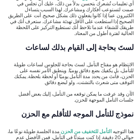
أي تعليمات تُشعرك بتحسن. بدلاً من ذلك، عليك أن تجلس في
صمت لتستوعب أفكارك ومشاعرك. لهذا السبب يتساءل
الكثيرون عما إذا كانوا يفعلون ذلك بشكل صحيح. أنت على الطريق
الصحيح إذا استطعت على الأقل تهدئة مشاعرك. ستعرف أنك في
طريقك للشفاء عندما تلاحظ أنك تستطيع التركيز على اللحظة
الحالية لفترة أطول من المعتاد.
لستَ بحاجة إلى القيام بذلك لساعات
الانتظام هو مفتاح التأمل. لستَ بحاجة للجلوس لساعات طويلة
للتأمل، بل يكفيك بضع دقائق يوميًا. وينطبق الأمر نفسه على
الحزن، فأنتَ من يحدد مدة التأمل يوميًا أو لحظة بلحظة. يمكنك
التوقف متى شعرتَ بالتشتت، ولو لبضع دقائق.
الآن وقد عرفت ما يمكن توقعه من التأمل، إليك بعض أفضل
جلسات التأمل الموجهة للحزن.
نموذج للتأمل الموجه للتأقلم مع الحزن
هذا التوجيه
التأمل للتخفيف من الحزن
مدة الجلسة طويلة نوعًا ما،
حوالي 20 دقيقة. إذا كنت مبتدئًا في التأمل، فمن الأفضل عدم