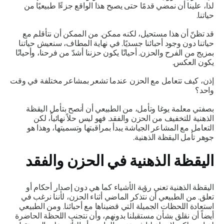
لذا، علينا أن نمضي قدمًا حتى يصبح هذا الواقع جزءًا طبيعيًا من
حياتنا.
قد تظنّ أن هذا مستحيل، لكنه ممكن. من الممكن أن نتأقلم مع
حياتنا دون وجود أحبائنا جسديًا. في نهاية المطاف، سنعيش حياتنا
بمزيج من الفرح والحزن. أحيانًا يكون حزننا أشدّ من فرحنا، وأحيانًا
يكون العكس.
إذن، كيف تتعامل مع الحزن عندما تشعر بمشاعر مختلفة في وقت
واحد؟
بصفتي معلمة يوغا وتأمل، من الطبيعي أن أنصح بتأمل اليقظة
الذهنية للتخفيف من الحزن والفقد. فهو ليس حلاً نهائياً، لكن
التعامل مع المشاعر الجياشة يبدأ بمراقبتها وتسميتها، وهذا هو
جوهر تأمل اليقظة الذهنية.
اليقظة الذهنية في الحزن والفقد
اليقظة الذهنية تعني رؤية الأشياء كما هي دون إصدار أحكام أو
تعلق. من الطبيعي أن نتذكر الماضي أثناء الحزن، لأننا نرغب في
استعادة اللحظات الجميلة التي قضيناها مع أحبائنا. ومن الطبيعي
أيضاً أن نقلق بشأن مستقبلنا بدونهم، وأن نتجنب اللحظة الحاضرة