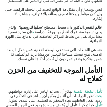
لغيابهم. لكن لا حيلة لنا في تغيير الماضي أو التأثير على المستقبل.
ليس بوسعنا إلا أن نتقبّل هذا الواقع الجديد في اللحظة الراهنة، حتى
وإن كان مؤلماً. ويمكننا تخفيف وطأته بالاعتراف بمشاعرنا لا
إنكارها.
عالم النفس الدكتور دان سيجل
مصطلح "
سمِّها لترويضها
"، والذي
يعني تسمية مشاعرك لتنظيمها. ووفقًا لدراسة
،
فإن مجرد تسمية
مشاعرك يقلل من نشاط المراكز العاطفية في الدماغ، مثل
اللوزة
الدماغية
.
هذه هي اللحظات التي تستدعي اليقظة الذهنية. فمن خلال اليقظة
الذهنية، تمنح نفسك مساحةً للتعبير عن مشاعرك. ثم تُصنّف كل
شعور وفكرة وتدعها تمر دون أن تُصدر أحكامًا على نفسك.
التأمل الموجه للتخفيف من الحزن
كعلاج له
تأمل اليقظة الذهنية
يمكن أن يساعد الناس على إدارة عواطفهم.
بحث
تُظهر الدراسات أن التأمل يمكن أن يساعد في التحكم في
ردود الفعل العاطفية تجاه المحفزات السلبية. على المدى الطويل
تأمل
كما يُمكن للتأمل أن يُخفف من حدة ردود فعل الجهاز العصبي