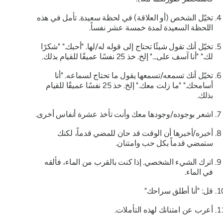
تخيّل الشخص (أو العلاقة) في لحظة سعيدة. تأمل في هذه
اللحظة السعيدة لمدة خمسة عشر نفساً.
تخيّل أنك تقول شيئًا تحتاج إلى قوله له/لها. "أحبك." "شكرًا
لك." "أنا آسف على..." إلخ. خذ 25 نفسًا عميقًا للقيام بذلك.
تخيّل أنك تسمعه/تسمعها يقول ما تحتاج لسماعه. "أنا
أسامحك." "ما زلت معك." إلخ. خذ 25 نفسًا عميقًا للقيام
بذلك.
اشعر بوجوده/وجودها معك وأنت تأخذ عشرة أنفاس أخرى.
أخبره/أخبرها أن الوقت قد حان للمضي قدماً، لكنك
ستمضي قدماً بكل حب وامتنان.
اترك الشيء الشخصي. إذا كنت بالقرب من الماء، فألقه
في الماء.
قل: "أنا أطلق سراحك"
أعرب عن امتنانك لهذه التأملات.