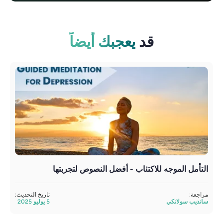
قد
يعجبك أيضاً
التأمل الموجه للاكتئاب - أفضل النصوص لتجربتها
الت
الص
مراجعة:
تاريخ التحديث:
سانديب سولانكي
5 يوليو 2025
مراج
ساند