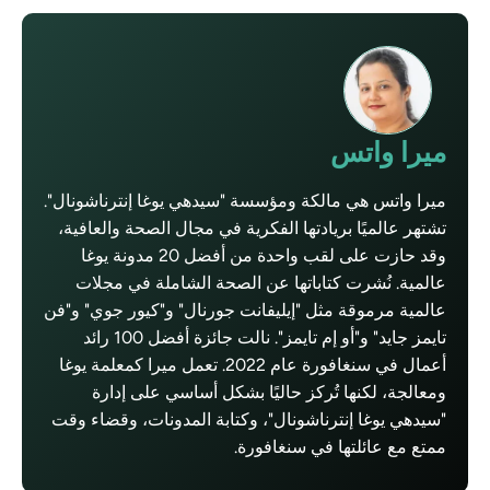
ميرا واتس
ميرا واتس هي مالكة ومؤسسة "سيدهي يوغا إنترناشونال".
تشتهر عالميًا بريادتها الفكرية في مجال الصحة والعافية،
وقد حازت على لقب واحدة من أفضل 20 مدونة يوغا
عالمية. نُشرت كتاباتها عن الصحة الشاملة في مجلات
عالمية مرموقة مثل "إيليفانت جورنال" و"كيور جوي" و"فن
تايمز جايد" و"أو إم تايمز". نالت جائزة أفضل 100 رائد
أعمال في سنغافورة عام 2022. تعمل ميرا كمعلمة يوغا
ومعالجة، لكنها تُركز حاليًا بشكل أساسي على إدارة
"سيدهي يوغا إنترناشونال"، وكتابة المدونات، وقضاء وقت
ممتع مع عائلتها في سنغافورة.