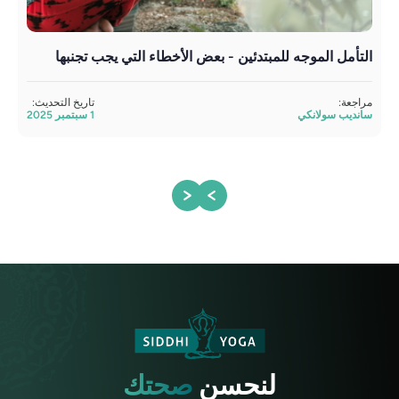
التأمل الموجه للمبتدئين - بعض الأخطاء التي يجب تجنبها
فوا
مراجعة:
تاريخ التحديث:
مراج
سانديب سولانكي
1 سبتمبر 2025
ساند
لنحسن
صحتك