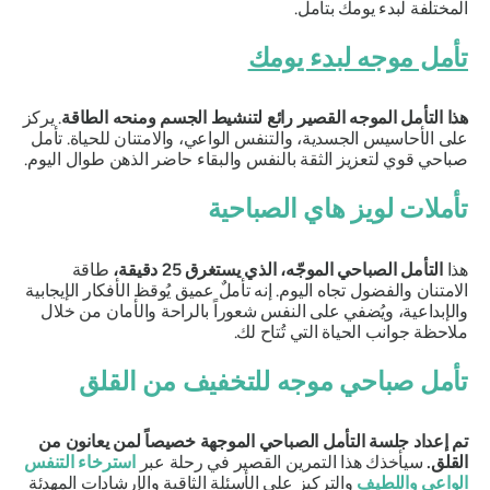
المختلفة لبدء يومك بتأمل.
تأمل موجه لبدء يومك
هذا التأمل الموجه القصير رائع لتنشيط الجسم ومنحه الطاقة
. يركز
على الأحاسيس الجسدية، والتنفس الواعي، والامتنان للحياة. تأمل
صباحي قوي لتعزيز الثقة بالنفس والبقاء حاضر الذهن طوال اليوم.
تأملات لويز هاي الصباحية
هذا
التأمل الصباحي الموجّه، الذي يستغرق 25 دقيقة،
طاقة
الامتنان والفضول تجاه اليوم. إنه تأملٌ عميق يُوقظ الأفكار الإيجابية
والإبداعية، ويُضفي على النفس شعوراً بالراحة والأمان من خلال
ملاحظة جوانب الحياة التي تُتاح لك.
تأمل صباحي موجه للتخفيف من القلق
تم إعداد جلسة التأمل الصباحي الموجهة خصيصاً لمن يعانون من
القلق.
سيأخذك هذا التمرين القصير في رحلة عبر
استرخاء التنفس
الواعي واللطيف
والتركيز على الأسئلة الثاقبة والإرشادات المهدئة