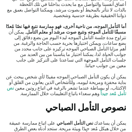
أعماق أنفسنا والتواصل مع ما يحدث بداخلنا في تلك اللحظة
بالذات. لا نتأثر بالمحيط أو بصوت مرشد، ويمكننا التواصل بعمق مع
ذواتنا الحقيقية بطريقة حدسية وشخصية.
أما التأمل الموجه، من ناحية أخرى، فهو ممارسة نتبع فيها نصًا مُعدًا
مسبقًا للتأمل الموجه ونتبع صوت مرشد أو معلم التأمل.
يمكن أن
تتراوح مدة جلسة التأمل الموجه لبدء اليوم من بضع دقائق إلى
بضع ساعات، ويمكن اختيارها بحرية حسب الحاجة والرغبة. من
أهم مزايا التأمل الصباحي الموجه تركيزه على جانب محدد من
جوانب الحياة. لذا، يمكننا اختيار ما يناسبنا من بين العديد من
جلسات التأمل الموجهة التي تساعدنا على التركيز على جانب
معين من جوانب حياتنا.
يمكن أن يكون التأمل الصباحي الموجه مفيدًا لأي شخص يبحث عن
بداية محفزة ومريحة ليومه، وللأشخاص الذين يعانون من القلق أو
الاكتئاب، أو ببساطة عندما تشعر بالرغبة في اتباع روتين معين
نص
تأمل مُعد جيداً
وهم سعداء باتباع التعليمات خلال الممارسة.
نصوص التأمل الصباحي
يمكن أن يساعدك
نص التأمل الصباحي
على اتباع ممارسة عميقة
من خلال هيكل مُعد جيدًا وبيئة مريحة. ستجد أدناه بعض الطرق