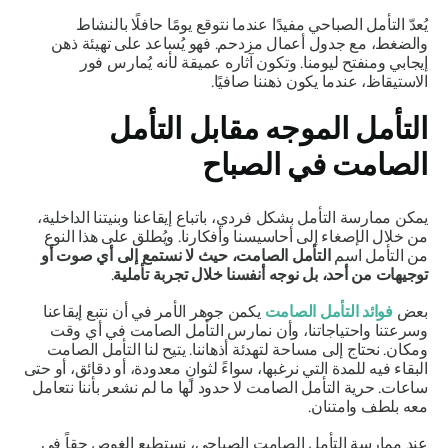
يُعدّ التأمل الصباحي مفيدًا عندما نتوقع يومًا حافلًا بالنشاط
والضغط، مع جدول أعمال مزدحم. فهو يُساعد على تهيئة ذهن
إيجابي ومنفتح ليومنا. وتكون آثاره عميقة لأنه يُمارس فور
الاستيقاظ، عندما يكون ذهننا صافيًا.
التأمل الموجه مقابل التأمل
الصامت في الصباح
يمكن ممارسة التأمل بشكل فردي، باتباع إيقاعنا وبنيتنا الداخلية،
من خلال الإصغاء إلى أحاسيسنا وأفكارنا. ويُطلق على هذا النوع
من التأمل اسم
التأمل الصامت، حيث لا نستمع إلى أي صوت أو
توجيهات من أحد، بل نوجه أنفسنا خلال تجربة تأملية
.
بعض
فوائد التأمل الصامت
يكمن جوهر الأمر في أن نتبع إيقاعنا
وسرعتنا واحتياجاتنا، وأن نمارس التأمل الصامت في أي وقت
ومكان. نحتاج إلى مساحة لتهدئة أذهاننا. يتيح لنا التأمل الصامت
البقاء فيه للمدة التي نرغبها، سواءً لثوانٍ معدودة، أو دقائق، أو حتى
ساعات. حرية التأمل الصامت لا حدود لها ما لم نشعر بأننا نتعامل
معه بلطف وامتنان.
عند ممارسة التأمل الصامت الصباحي، نستطيع الغوص حقاً في