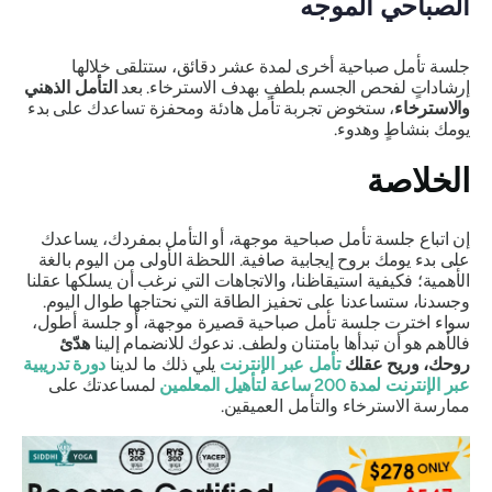
الصباحي الموجه
جلسة تأمل صباحية أخرى لمدة عشر دقائق، ستتلقى خلالها
إرشاداتٍ لفحص الجسم بلطفٍ بهدف الاسترخاء. بعد
التأمل الذهني
والاسترخاء
، ستخوض تجربة تأمل هادئة ومحفزة تساعدك على بدء
يومك بنشاطٍ وهدوء.
الخلاصة
إن اتباع جلسة تأمل صباحية موجهة، أو التأمل بمفردك، يساعدك
على بدء يومك بروح إيجابية صافية. اللحظة الأولى من اليوم بالغة
الأهمية؛ فكيفية استيقاظنا، والاتجاهات التي نرغب أن يسلكها عقلنا
وجسدنا، ستساعدنا على تحفيز الطاقة التي نحتاجها طوال اليوم.
سواء اخترت جلسة تأمل صباحية قصيرة موجهة، أو جلسة أطول،
فالأهم هو أن تبدأها بامتنان ولطف. ندعوك للانضمام إلينا
هدّئ
روحك، وريح عقلك
تأمل عبر الإنترنت
يلي ذلك ما لدينا
دورة تدريبية
عبر الإنترنت لمدة 200 ساعة لتأهيل المعلمين
لمساعدتك على
ممارسة الاسترخاء والتأمل العميقين.