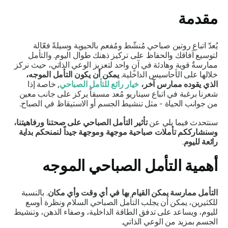
مقدمة
يُعدّ اتباع روتين صباحي مُنشّط ومُفعم بالحيوية وسيلةً فعّالة
لتوسيع آفاقك والحفاظ على تركيز ذهنك طوال اليوم. والتأمل
ممارسةٌ قوية وهادئة في آنٍ واحد لتعزيز الوعي الذاتي، حيث نركز
خلالها على الأحاسيس الداخلية.
يمكن أن يكون التأمل الموجه،
الذي يقوده ممارس آخر،
خيار رائع للتأمل الصباحي
,
خاصة إذا
شعرنا برغبة في اتباع سيناريو مُعد مسبقاً يركز على جانب معين
من جوانب الحياة - مثل تنشيط الجسم أو الاستيقاظ في الصباح.
سنتحدث فيما يلي عن
تأثير التأمل الصباحي على صحتنا ورفاهيتنا،
وسنشارككم تأملات صباحية موجهة وموجهة جيداً لنمنحكم بداية
رائعة لليوم
.
أهمية التأمل الصباحي الموجه
التأمل ممارسة يمكن القيام بها في أي وقت وأي مكان
. بالنسبة
للكثيرين، يمكن أن يجلب التأمل الصباحي السلام ونظرة أوسع
لليوم، ويساعد على تدفق الطاقة الداخلية، وصفاء الذهن، وتنشيط
الجسم بمزيد من الوعي الذاتي.