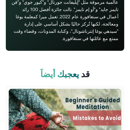
عالمية مرموقة مثل "إيليفانت جورنال" و"كيور جوي" و"فن
تايمز جايد" و"أو إم تايمز". نالت جائزة أفضل 100 رائد
أعمال في سنغافورة عام 2022. تعمل ميرا كمعلمة يوغا
ومعالجة، لكنها تُركز حاليًا بشكل أساسي على إدارة
"سيدهي يوغا إنترناشونال"، وكتابة المدونات، وقضاء وقت
ممتع مع عائلتها في سنغافورة.
قد
يعجبك أيضاً