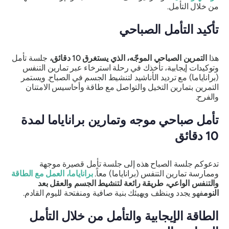
من خلال التأمل.
تأكيد التأمل الصباحي
هذا
التمرين الصباحي الموجّه، الذي يستغرق 10 دقائق،
جلسة تأمل
وتوكيدات إيجابية، تأخذك في رحلة استرخاء عبر تمارين التنفس
(براناياما) مع ترديد الأناشيد لتنشيط الجسم في الصباح. ويستمر
التمرين بتمارين التخيل والتواصل مع طاقة وأحاسيس الامتنان
والفرح.
تأمل صباحي موجه وتمارين براناياما لمدة
10 دقائق
تدعوكم جلسة الصباح هذه إلى جلسة تأمل قصيرة موجهة
وممارسة تمارين التنفس (براناياما) معاً.
براناياما، العمل مع الطاقة
والتنفس الواعي، طريقة رائعة لتنشيط الجسم والعقل بعد
النوم
فهو يجدد وينظف ويهيئك بنية صافية ومنفتحة لليوم القادم.
الطاقة الإيجابية والتأمل من خلال التأمل