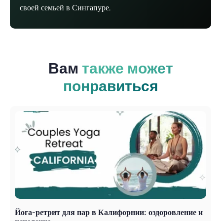
своей семьей в Сингапуре.
Вам
также может
понравиться
Йога-ретрит для пар в Калифорнии: оздоровление и
Y