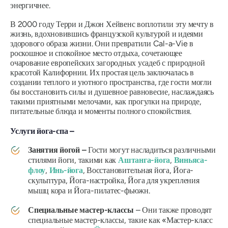
энергичнее.
В 2000 году Терри и Джон Хейвенс воплотили эту мечту в
жизнь, вдохновившись французской культурой и идеями
здорового образа жизни. Они превратили Cal-a-Vie в
роскошное и спокойное место отдыха, сочетающее
очарование европейских загородных усадеб с природной
красотой Калифорнии. Их простая цель заключалась в
создании теплого и уютного пространства, где гости могли
бы восстановить силы и душевное равновесие, наслаждаясь
такими приятными мелочами, как прогулки на природе,
питательные блюда и моменты полного спокойствия.
Услуги йога-спа –
Занятия йогой –
Гости могут насладиться различными
стилями йоги, такими как
Аштанга-йога
,
Виньяса-
флоу
,
Инь-йога
, Восстановительная йога, Йога-
скульптура, Йога-настройка, Йога для укрепления
мышц кора и Йога-пилатес-фьюжн.
Специальные мастер-классы
– Они также проводят
специальные мастер-классы, такие как «Мастер-класс