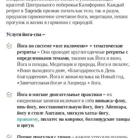
красотой Центрального побережья Калифорнии. Каждый
ретрит в Sagrada призван питать как тело, так и разум,
предлагая гармоничное сочетание йоги, медитации, пеших
прогулок и жизни в гармонии с природой.
Услуги йога-спа –
Йога по системе «все включено» + тематические
ретриты
–
Они проводят круглогодичные
ретриты с
определенными темами,
такими как Йога и вино,
Йога и походы, Медитация и природа, Йога и пилатес,
«Воин выходного дня», «Благодарность в День
благодарения», Йога и живая музыка на Новый год,
«Замечательная йога» и Аюрведа + йога.
Йога и мягкие двигательные практики –
их
ежедневные занятия включают в себя
виньяса-флоу,
инь-йогу, восстановительную йогу, йогу Айенгара,
йогу в стиле Аштанга, мягкую хатха-йогу,
пранаяму
, пилатес на коврике, болливудские танцы
и цигун.
Пешие прогулки с гидом
– каждое утро или полдень