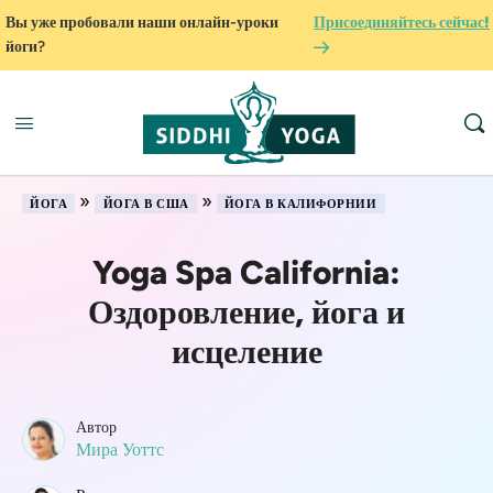
Вы уже пробовали наши онлайн-уроки
Присоединяйтесь сейчас!
йоги?
»
»
ЙОГА
ЙОГА В США
ЙОГА В КАЛИФОРНИИ
Yoga Spa California:
Оздоровление, йога и
исцеление
Автор
Мира Уоттс