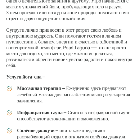
одного целительного занятия к другому. Утро начинается с
мягких упражнений йоги, пробуждающих тело и разум.
Затем прогулка или поход на лоне природы помогают снять
стресс и дарят ощущение спокойствия.
Супруги лично привносят в этот ретрит свою любовь и
внутреннюю мудрость. Они помогают гостям в личном
путешествии к балансу, энергии и счастью в заботливой и
гостеприимной атмосфере. Pearl Laguna — это не просто
место для отдыха, это место, где можно исцелиться,
развиваться и обрести новое чувство радости и покоя внутри
себя.
Услуги йога-спа –
Массажная терапия
–
Ежедневно здесь предлагают
лечебный массаж для расслабления мышц и ускорения
заживления.
Инфракрасная сауна –
Сеансы в инфракрасной сауне
способствуют детоксикации и омоложению.
Солёное джакузи –
они также предлагают
расслабляющий отдых в открытом солёном джакузи,