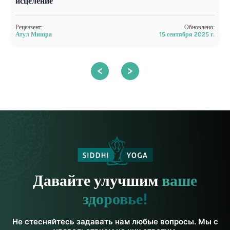
исцеление
в
Рецензент:
Обновлено:
Р
Атул Мишра
15 сентября 2025 г.
А
Давайте улучшим
ваше
здоровье!
Не стесняйтесь задавать нам любые вопросы. Мы с