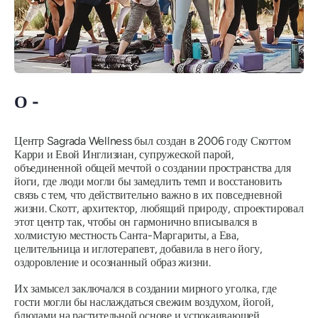
О -
Центр Sagrada Wellness был создан в 2006 году Скоттом
Карри и Евой Инглизиан, супружеской парой,
объединенной общей мечтой о создании пространства для
йоги, где люди могли бы замедлить темп и восстановить
связь с тем, что действительно важно в их повседневной
жизни. Скотт, архитектор, любящий природу, спроектировал
этот центр так, чтобы он гармонично вписывался в
холмистую местность Санта-Маргариты, а Ева,
целительница и иглотерапевт, добавила в него йогу,
оздоровление и осознанный образ жизни.
Их замысел заключался в создании мирного уголка, где
гости могли бы наслаждаться свежим воздухом, йогой,
блюдами на растительной основе и успокаивающей