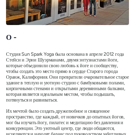
О -
Студия Sun Spark Yoga была основана в апреле 2012 года
Стейси и Эрни Шуэрманами, двумя энтузиастами йоги,
которые объединили свою любовь к йоге и сообществу,
чтобы создать это место прямо в сердце Старого города
Оранж, Калифорния. Они превратили очаровательное старое
здание в теплую и уютную студию с бамбуковыми полами,
кирпичными стенами и открытыми деревянными балками,
которая является идеальным местом, чтобы подышать,
потянуться и развиваться.
Их мечтой было создать дружелюбное и священное
пространство, где каждый, от новичков до опытных йогов,
мог бы изучать йогу, пилатес и медитацию без давления и
конкуренции. Это уютный центр, где люди общаются,
исцеляются и находят баланс под руководством заботливых