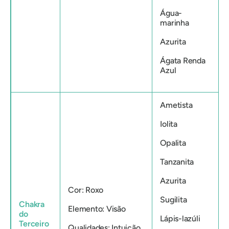
Água-
marinha
Azurita
Ágata Renda
Azul
Ametista
Iolita
Opalita
Tanzanita
Azurita
Cor: Roxo
Sugilita
Chakra
Elemento: Visão
do
Lápis-lazúli
Terceiro
Qualidades: Intuição,