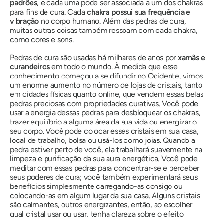
padrões
, e cada uma pode ser associada a um dos chakras
para fins de cura. Cada
chakra possui sua frequência e
vibração
no corpo humano. Além das pedras de cura,
muitas outras coisas também ressoam com cada chakra,
como cores e sons.
Pedras de cura são usadas há milhares de anos por
xamãs
e
curandeiros
em todo o mundo. À medida que esse
conhecimento começou a se difundir no Ocidente, vimos
um enorme aumento no número de lojas de cristais, tanto
em cidades físicas quanto online, que vendem essas belas
pedras preciosas com propriedades curativas. Você pode
usar a energia dessas pedras para desbloquear os chakras,
trazer equilíbrio a alguma área da sua vida ou energizar o
seu corpo. Você pode colocar esses cristais em sua casa,
local de trabalho, bolsa ou usá-los como joias. Quando a
pedra estiver perto de você, ela trabalhará suavemente na
limpeza e purificação da sua aura energética. Você pode
meditar com essas pedras para concentrar-se e perceber
seus poderes de cura; você também experimentará seus
benefícios simplesmente carregando-as consigo ou
colocando-as em algum lugar da sua casa. Alguns cristais
são calmantes, outros energizantes, então, ao escolher
qual cristal usar ou usar, tenha clareza sobre o efeito