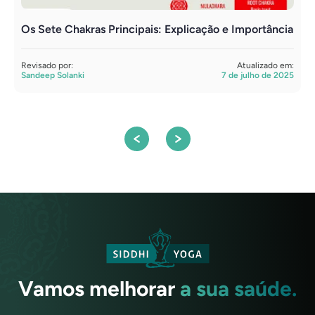
Os Sete Chakras Principais: Explicação e Importância
S
M
Revisado por:
Atualizado em:
Sandeep Solanki
7 de julho de 2025
A
D
Vamos melhorar
a sua saúde.