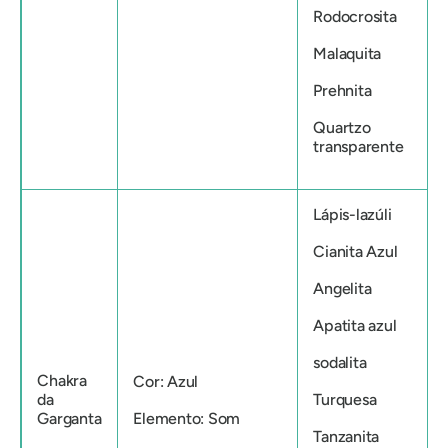
Rodocrosita
Malaquita
Prehnita
Quartzo
transparente
Lápis-lazúli
Cianita Azul
Angelita
Apatita azul
sodalita
Chakra
Cor: Azul
da
Turquesa
Garganta
Elemento: Som
Tanzanita