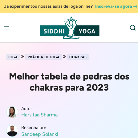
Já experimentou nossas aulas de ioga online?
Inscreva-se agora
»
»
IOGA
PRÁTICA DE IOGA
CHAKRAS
Melhor tabela de pedras dos
chakras para 2023
Autor
Harsitaa Sharma
Resenha por
Sandeep Solanki