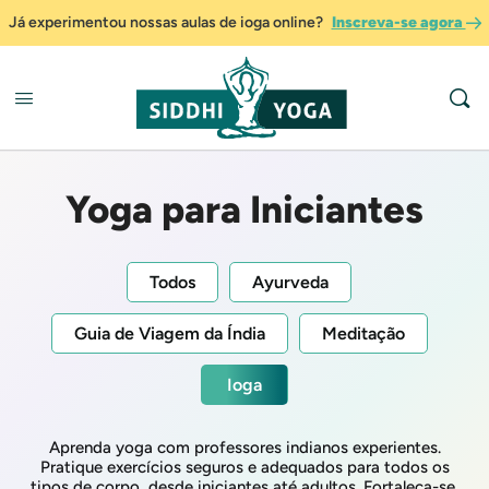
Já experimentou nossas aulas de ioga online?
Inscreva-se agora
Yoga para Iniciantes
Todos
Ayurveda
Guia de Viagem da Índia
Meditação
Ioga
Aprenda yoga com professores indianos experientes.
Pratique exercícios seguros e adequados para todos os
tipos de corpo, desde iniciantes até adultos. Fortaleça-se,