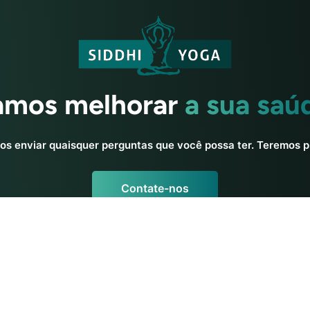
amos melhorar
a sua saú
nos enviar quaisquer perguntas que você possa ter. Teremos p
Contate-nos
a
Recursos de ioga
Yoga para Iniciantes
ipe
Formação de Professores