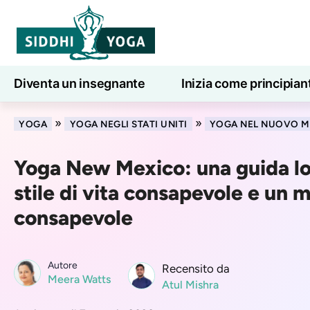
Diventa un insegnante
Inizia come principian
Lezioni di yoga online
7 giorni di benessere
»
»
YOGA
YOGA NEGLI STATI UNITI
YOGA NEL NUOVO M
Yoga New Mexico: una guida lo
stile di vita consapevole e un
consapevole
Autore
Recensito da
Meera Watts
Atul Mishra