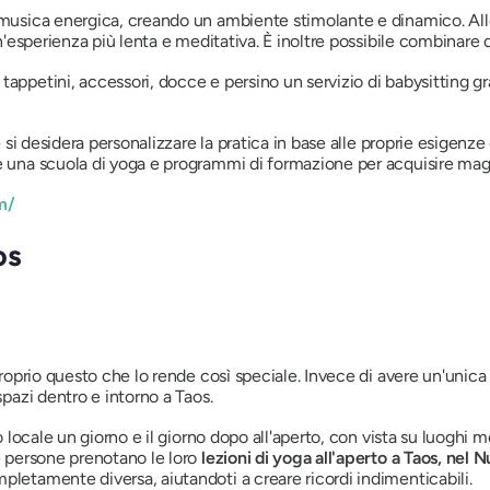
on musica energica, creando un ambiente stimolante e dinamico. A
 un'esperienza più lenta e meditativa. È inoltre possibile combinare
tappetini, accessori, docce e persino un servizio di babysitting 
se si desidera personalizzare la pratica in base alle proprie esigenz
che una scuola di yoga e programmi di formazione per acquisire m
m/
os
 proprio questo che lo rende così speciale. Invece di avere un'unic
spazi dentro e intorno a Taos.
io locale un giorno e il giorno dopo all'aperto, con vista su luoghi
te persone prenotano le loro
lezioni di yoga all'aperto a Taos, nel
pletamente diversa, aiutandoti a creare ricordi indimenticabili.