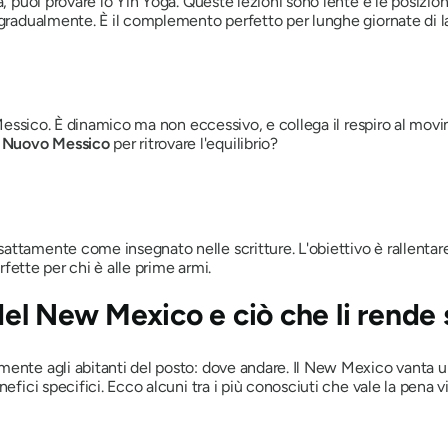
ica, puoi provare lo Yin Yoga. Queste lezioni sono lente e le posiz
 gradualmente. È il complemento perfetto per lunghe giornate di la
o Messico. È dinamico ma non eccessivo, e collega il respiro al mo
n Nuovo Messico
per ritrovare l'equilibrio?
ttamente come insegnato nelle scritture. L'obiettivo è rallentare 
fette per chi è alle prime armi.
 del New Mexico e ciò che li rende 
mente agli abitanti del posto: dove andare. Il New Mexico vanta u
efici specifici. Ecco alcuni tra i più conosciuti che vale la pena vi