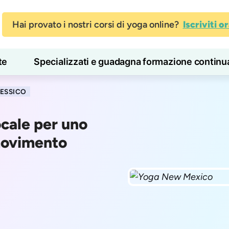
Hai provato i nostri corsi di yoga online?
Iscriviti o
te
Specializzati e guadagna formazione continu
Blog
Imparare
ESSICO
cale per uno
 movimento