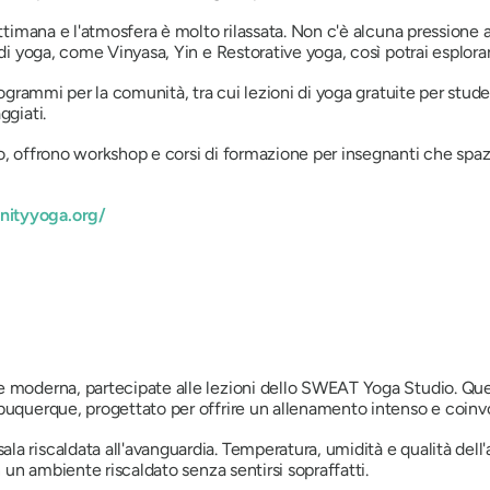
ettimana e l'atmosfera è molto rilassata. Non c'è alcuna pressione
 di yoga, come Vinyasa, Yin e Restorative yoga, così potrai esplora
rogrammi per la comunità, tra cui lezioni di yoga gratuite per stude
ggiati.
, offrono workshop e corsi di formazione per insegnanti che spazian
ityyoga.org/
 e moderna, partecipate alle lezioni dello SWEAT Yoga Studio. Qu
lbuquerque, progettato per offrire un allenamento intenso e coin
a riscaldata all'avanguardia. Temperatura, umidità e qualità dell
n un ambiente riscaldato senza sentirsi sopraffatti.