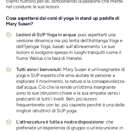
clienti nutrono per lei, dimostrando la passione che mette
nel condurre le sue lezioni.
Cosa aspettarsi dai corsi di yoga in stand up paddle di
Mary Susan?
Lezioni di SUP Yoga in acqua:
puoi aspettarti una
versione dinamica ma più lenta dell'Ashtanga Yoga e
dell'Iyengar Yoga, basati sull'allineamento. Le sue
lezioni si svolgono spesso in luoghi tranquilli come il
fiume Wailua o la baia di Hanalei.
Tutti sono i benvenuti:
Mary Susan è un'insegnante di
yoga e SUP esperta che ama aiutare le persone a
esplorare il movimento, la natura e la consapevolezza
dall'acqua. Ciò che la rende un'ottima insegnante
sono le sue istruzioni chiare e la sua empatia verso i
praticanti di tutti i livelli. Beh, più lezioni
frequenterete con lei, più capirete perché è una delle
migliori istruttrici di SUP yoga.
L'attrezzatura è tutta a nostra disposizione:
che
preferiate un'esperienza di gruppo o un'escursione in