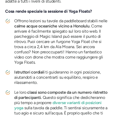
adatte a tutti i livelli di studenti.
Cosa rende speciale la sessione di Yoga Floats?
Offrono lezioni su tavole da paddleboard stabili nelle
calme acque oceaniche vicino a Honolulu
. Come
arrivare è facilmente spiegato sul loro sito web. Il
parcheggio di Magic Island può essere il punto di
ritrovo. Puoi cercare un furgone Yoga Float che si
trova a circa 2,4 km da Ala Moana. Sei ancora
confuso? Non preoccuparti! Hanno un fantastico
video con drone che mostra come raggiungere gli
Yoga Floats.
Istruttori cordiali
ti guideranno in ogni posizione,
aiutandoti a concentrarti su equilibrio, respiro e
rilassamento.
Le loro
classi sono composte da un numero ristretto
di partecipanti.
Questo significa che dedicheranno
più tempo a proporre
diverse varianti di posizioni
yoga
sulla tavola da paddle. Ti sentirai sicuramente a
tuo agio e sicuro sull'acqua. È proprio quello che ti