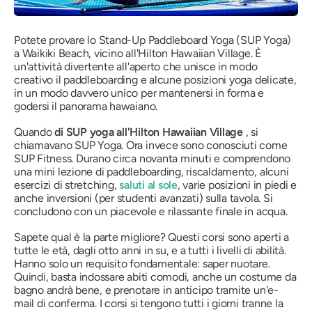
Potete provare lo Stand-Up Paddleboard Yoga (SUP Yoga)
a Waikiki Beach, vicino all'Hilton Hawaiian Village. È
un'attività divertente all'aperto che unisce in modo
creativo il paddleboarding e alcune posizioni yoga delicate,
in un modo davvero unico per mantenersi in forma e
godersi il panorama hawaiano.
Quando
di SUP yoga all'Hilton Hawaiian Village
, si
chiamavano SUP Yoga. Ora invece sono conosciuti come
SUP Fitness. Durano circa novanta minuti e comprendono
una mini lezione di paddleboarding, riscaldamento, alcuni
esercizi di stretching,
saluti al sole
, varie posizioni in piedi e
anche inversioni (per studenti avanzati) sulla tavola. Si
concludono con un piacevole e rilassante finale in acqua.
Sapete qual è la parte migliore? Questi corsi sono aperti a
tutte le età, dagli otto anni in su, e a tutti i livelli di abilità.
Hanno solo un requisito fondamentale: saper nuotare.
Quindi, basta indossare abiti comodi, anche un costume da
bagno andrà bene, e prenotare in anticipo tramite un'e-
mail di conferma. I corsi si tengono tutti i giorni tranne la