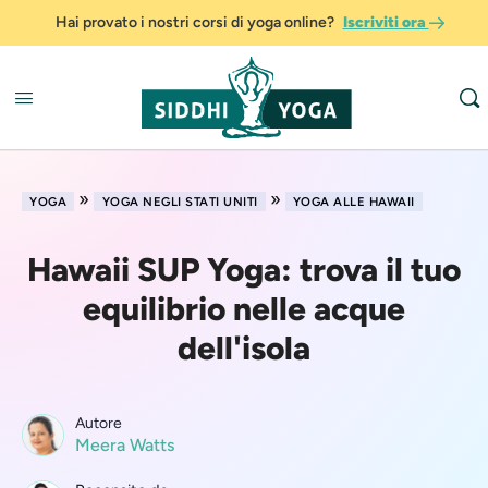
Hai provato i nostri corsi di yoga online?
Iscriviti ora
»
»
YOGA
YOGA NEGLI STATI UNITI
YOGA ALLE HAWAII
Hawaii SUP Yoga: trova il tuo
equilibrio nelle acque
dell'isola
Autore
Meera Watts