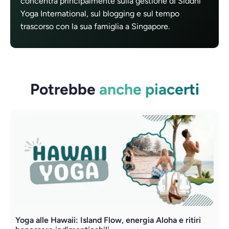
concentra principalmente sulla gestione di Siddhi
Yoga International, sul blogging e sul tempo
trascorso con la sua famiglia a Singapore.
Potrebbe
anche piacerti
Yoga alle Hawaii: Island Flow, energia Aloha e ritiri
P