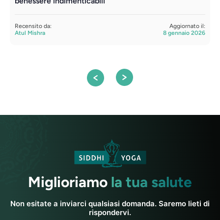
benessere indimenticabili
t
Recensito da:
Aggiornato il:
R
Atul Mishra
8 gennaio 2026
A
Miglioriamo
la tua salute
Non esitate a inviarci qualsiasi domanda. Saremo lieti di
rispondervi.