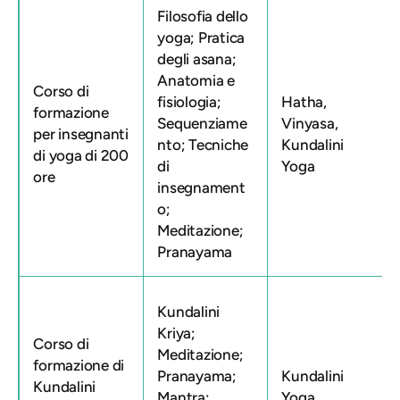
Filosofia dello
yoga; Pratica
degli asana;
Anatomia e
Corso di
fisiologia;
Hatha,
formazione
Sequenziame
Vinyasa,
per insegnanti
nto; Tecniche
Kundalini
di yoga di 200
di
Yoga
ore
insegnament
o;
Meditazione;
Pranayama
Kundalini
Kriya;
Corso di
Meditazione;
formazione di
Pranayama;
Kundalini
Kundalini
Mantra;
Yoga