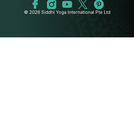
© 2026 Siddhi Yoga International Pte Ltd