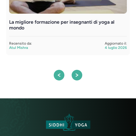
La migliore formazione per insegnanti di yoga al
F
mondo
t
Recensito da:
Aggiornato il:
R
Atul Mishra
4 luglio 2026
S