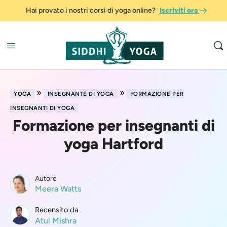
Hai provato i nostri corsi di yoga online?
Iscriviti ora
»
»
YOGA
INSEGNANTE DI YOGA
FORMAZIONE PER
INSEGNANTI DI YOGA
Formazione per insegnanti di
yoga Hartford
Autore
Meera Watts
Recensito da
Atul Mishra